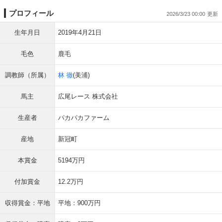
プロフィール
2026/3/23 00:00
生年月日
2019年4月21日
毛色
鹿毛
調教師（所属）
林 徹
(美浦)
馬主
広尾レース 株式会社
生産者
パカパカファーム
産地
新冠町
本賞金
5194万円
付加賞金
12.2万円
収得賞金：平地
平地：900万円