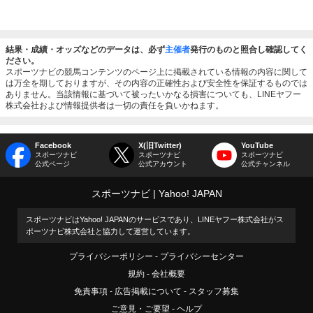
結果・成績・オッズなどのデータは、必ず
主催者
発行のものと照合し確認してく
ださい。
スポーツナビの競馬コンテンツのページ上に掲載されている情報の内容に関して
は万全を期しておりますが、その内容の正確性および安全性を保証するものでは
ありません。当該情報に基づいて被ったいかなる損害についても、LINEヤフー
株式会社および情報提供者は一切の責任を負いかねます。
Facebook
X(旧Twitter)
YouTube
スポーツナビ
スポーツナビ
スポーツナビ
公式ページ
公式アカウント
公式チャンネル
スポーツナビ
Yahoo! JAPAN
スポーツナビはYahoo! JAPANのサービスであり、LINEヤフー株式会社がス
ポーツナビ株式会社と協力して運営しています。
プライバシーポリシー
プライバシーセンター
規約
会社概要
免責事項
広告掲載について
スタッフ募集
ご意見・ご要望
ヘルプ