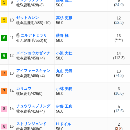
西塚 洸二
9
5
9
(
24.9
)
牝5/鹿毛/428(-8)
56.0
ゼットカレン
高杉 吏麒
12
5
10
(
32.3
)
牝4/黒鹿毛/486(+10)
56.0
ニルアドミラリ
荻野 極
16
6
11
(
****
)
せん6/鹿毛/550(-8)
58.0
メイショウカゼマチ
小沢 大仁
14
6
12
(
112.3
)
牡4/鹿毛/450(+4)
58.0
アイファースキャン
丸山 元気
13
7
13
(
74.3
)
牡4/鹿毛/486(+4)
58.0
カリュウ
小林 美駒
6
7
14
(
16.6
)
牝5/鹿毛/426(0)
56.0
チュウワスプリング
伊藤 工真
5
8
15
(
13.5
)
牝4/鹿毛/416(+4)
56.0
ストリンジェンド
H.ドイル
2
8
16
(
3.8
)
牡4/鹿毛/468(0)
58.0