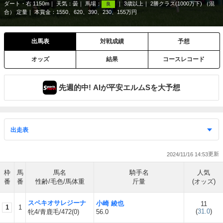
ダート・右 1150m
天気：
曇
馬場：
3歳以上
2勝クラス(1000万下) （混
良
合） 定量
本賞金：1550、620、390、230、155万円
出馬表
対戦成績
予想
オッズ
結果
コースレコード
先週的中! AIが平安エルムSを大予想
2024/11/16 14:53
枠
馬
馬名
騎手名
人気
番
番
性齢/毛色/馬体重
斤量
(オッズ)
スペキオサレジーナ
小崎 綾也
11
1
1
(
31.0
)
牝4/青鹿毛/472(0)
56.0