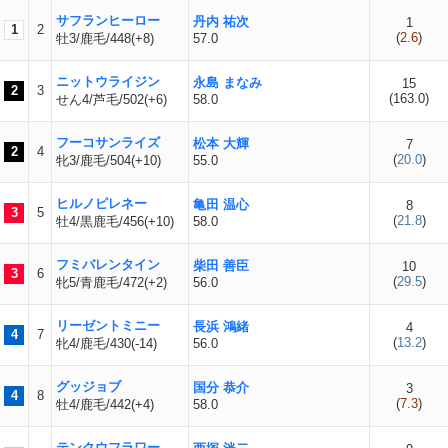
サフランヒーロー
丹内 祐次
1
1
2
(
2.6
)
牡3/鹿毛/448(+8)
57.0
ニットウライジン
永島 まなみ
15
2
3
(
163.0
)
せん4/芦毛/502(+6)
58.0
フーコサンライズ
松本 大輝
7
2
4
(
20.0
)
牝3/鹿毛/504(+10)
55.0
ヒルノピレネー
亀田 温心
8
3
5
(
21.8
)
牡4/黒鹿毛/456(+10)
58.0
フミバレンタイン
柴田 善臣
10
3
6
(
29.5
)
牝5/青鹿毛/472(+2)
56.0
リーゼントミニー
長浜 鴻緒
4
4
7
(
13.2
)
牝4/鹿毛/430(-14)
56.0
グッジョブ
国分 恭介
3
4
8
(
7.3
)
牡4/鹿毛/442(+4)
58.0
テンクウフラワー