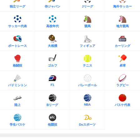
独立リーグ
侍ジャパン
Jリーグ
海外サッカー
サッカー代表
高校年代
競馬
地方競馬
ボートレース
大相撲
フィギュア
カーリング
格闘技
ゴルフ
テニス
卓球
F1
バドミントン
バレーボール
ラグビー
NBA
陸上
Bリーグ
バスケ代表
学生バスケ
他競技
Doスポーツ