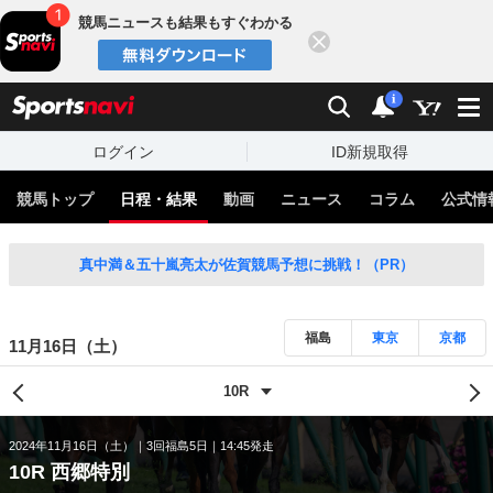
競馬ニュースも結果もすぐわかる
閉じる
スポーツナビ
検索
通知
i
ログイン
ID新規取得
競馬トップ
日程・結果
動画
ニュース
コラム
公式情
真中満＆五十嵐亮太が佐賀競馬予想に挑戦！（PR）
福島
東京
京都
11月16日（土）
2024年11月16日（土）
3回福島5日
14:45発走
10R 西郷特別