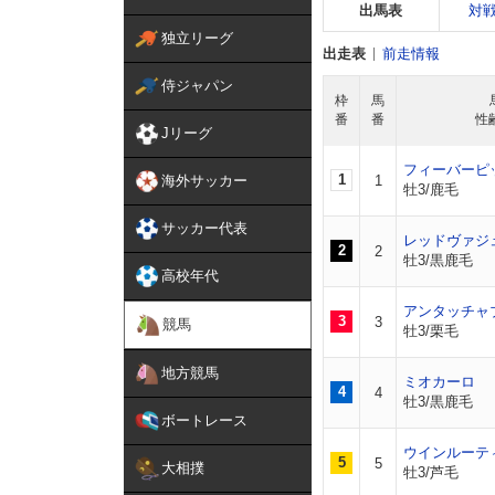
出馬表
対
独立リーグ
出走表
前走情報
侍ジャパン
枠
馬
番
番
性
Jリーグ
フィーバーピ
1
海外サッカー
1
牡3/鹿毛
サッカー代表
レッドヴァジ
2
2
牡3/黒鹿毛
高校年代
アンタッチャ
3
3
競馬
牡3/栗毛
地方競馬
ミオカーロ
4
4
牡3/黒鹿毛
ボートレース
ウインルーテ
5
5
大相撲
牡3/芦毛