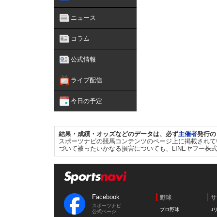
ニュース
コラム
公式情報
ライブ配信
今日の予定
結果・成績・オッズなどのデータは、必ず
主催者
発行の
スポーツナビの競馬コンテンツのページ上に掲載されて
づいて被ったいかなる損害についても、LINEヤフー株
Facebook
野球
サ
スポーツナビ
プロ野球
J
公式ページ