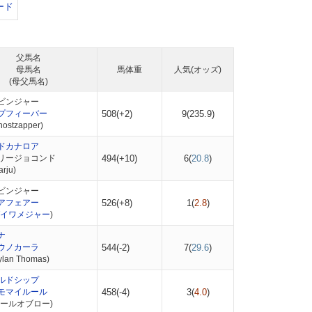
ード
父馬名
母馬名
馬体重
人気(オッズ)
(母父馬名)
ビンジャー
プフィーバー
508(+2)
9(
235.9
)
stzapper)
ドカナロア
リージョコンド
494(+10)
6(
20.8
)
rju)
ビンジャー
アフェアー
526(+8)
1(
2.8
)
イワメジャー
)
ナ
ウノカーラ
544(-2)
7(
29.6
)
an Thomas)
ルドシップ
モマイルール
458(-4)
3(
4.0
)
ルールオブロー)