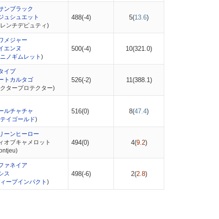
サンブラック
ジュシュエット
488(-4)
5(
13.6
)
フレンチデピュティ)
ワメジャー
イエンヌ
500(-4)
10(
321.0
)
ニノギムレット
)
タイプ
ートカルタゴ
526(-2)
11(
388.1
)
ヘクタープロテクター)
ールチャチャ
516(0)
8(
47.4
)
テイゴールド
)
リーンヒーロー
ィオブキャメロット
494(0)
4(
9.2
)
tjeu)
ファネイア
シス
498(-6)
2(
2.8
)
ィープインパクト
)