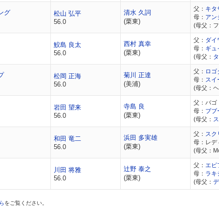
父：
キタ
ング
清水 久詞
松山 弘平
母：
アン
(栗東)
56.0
(母父：
父：
ダイ
西村 真幸
鮫島 良太
母：
ギュ
(栗東)
56.0
(母父：
タ
父：
ロゴ
プ
菊川 正達
松岡 正海
母：
スイ
(美浦)
56.0
(母父：
父：バゴ
寺島 良
岩田 望来
母：
ブブ
(栗東)
56.0
(母父：
ス
父：
スク
浜田 多実雄
和田 竜二
母：レデ
(栗東)
56.0
(母父：Mon
父：
エピ
辻野 泰之
川田 将雅
母：
ラキ
(栗東)
56.0
(母父：
デ
ら
をご覧ください。