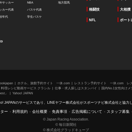
外サッカー
NBA
地方競馬
格闘技
大相撲
ッカー代表
バスケ代表
校年代
学生バスケ
NFL
ボート
to
kjapan
ホテル、旅館予約サイト 一休.com
レストラン予約サイト 一休.com レ
料理レシピ動画サービス クラシル
仕事・求人探しはスタンバイ
国内No.1女性向けメデ
st」
Yahoo! JAPAN
oo! JAPANのサービスであり、LINEヤフー株式会社がスポーツナビ株式会社と協
ンター
-
利用規約
-
会社概要
-
免責事項
-
広告掲載について
-
スタッフ募集
© Japan Racing Association.
© 毎日新聞社
© 株式会社グラッドキューブ