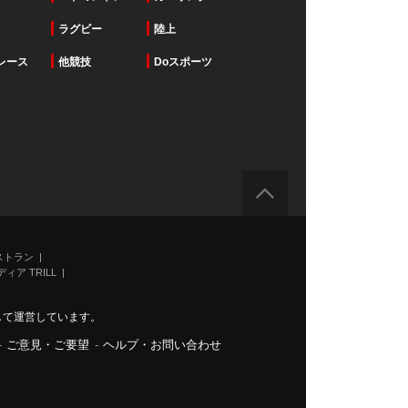
ラグビー
陸上
レース
他競技
Doスポーツ
ストラン
ィア TRILL
力して運営しています。
-
ご意見・ご要望
-
ヘルプ・お問い合わせ