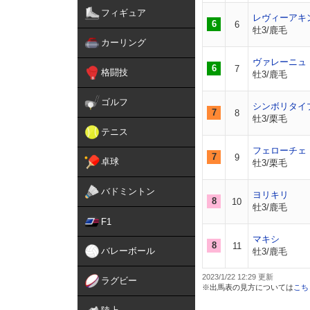
フィギュア
レヴィーアキ
6
6
牡3/鹿毛
カーリング
ヴァレーニュ
6
7
格闘技
牡3/鹿毛
ゴルフ
シンボリタイ
7
8
牡3/栗毛
テニス
フェローチェ
7
9
卓球
牡3/栗毛
バドミントン
ヨリキリ
8
10
牡3/鹿毛
F1
マキシ
8
11
バレーボール
牡3/鹿毛
2023/1/22 12:29
ラグビー
※出馬表の見方については
こち