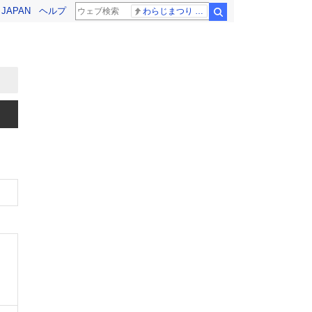
! JAPAN
ヘルプ
わらじまつり 福島
検索