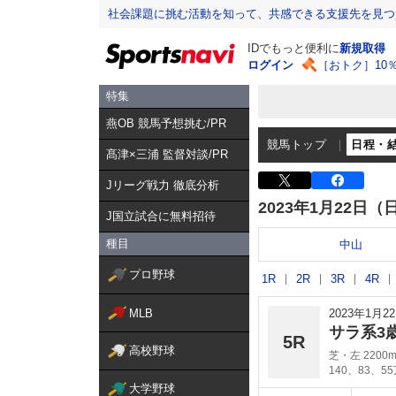
社会課題に挑む活動を知って、共感できる支援先を見つ
IDでもっと便利に
新規取得
ログイン
［おトク］10
特集
燕OB 競馬予想挑む/PR
競馬トップ
日程・
髙津×三浦 監督対談/PR
Jリーグ戦力 徹底分析
2023年1月22日（
J国立試合に無料招待
種目
中山
プロ野球
1R
2R
3R
4R
MLB
2023年1月
サラ系3
5R
高校野球
芝・左 2200
140、83、5
大学野球