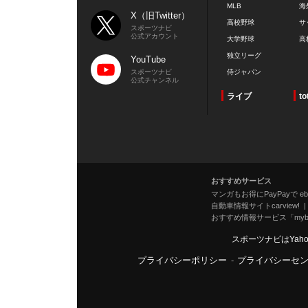
MLB
海
X（旧Twitter）
高校野球
サ
スポーツナビ
公式アカウント
大学野球
高
独立リーグ
YouTube
スポーツナビ
侍ジャパン
公式チャンネル
ライブ
to
おすすめサービス
マンガもお得にPayPayで eboo
自動車情報サイトcarview!
おすすめ情報サービス「mybe
スポーツナビはYah
プライバシーポリシー
-
プライバシーセ