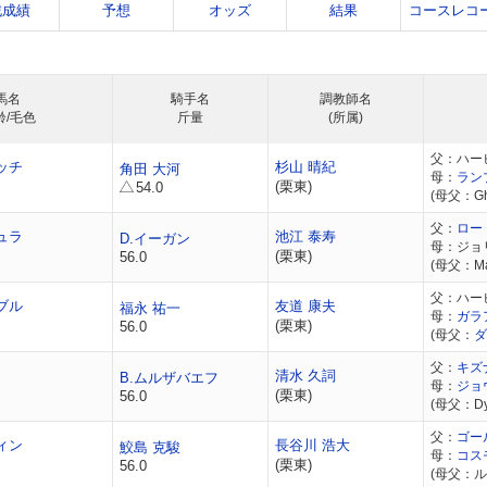
戦成績
予想
オッズ
結果
コースレコ
馬名
騎手名
調教師名
齢/毛色
斤量
(所属)
父：ハー
ッチ
杉山 晴紀
角田 大河
母：
ラン
(栗東)
54.0
(母父：Gho
父：
ロー
ュラ
池江 泰寿
D.イーガン
母：ジョ
(栗東)
56.0
(母父：Ma
父：ハー
ブル
友道 康夫
福永 祐一
母：
ガラ
(栗東)
56.0
(母父：
ダ
父：
キズ
清水 久詞
B.ムルザバエフ
母：
ジョ
(栗東)
56.0
(母父：Dyl
父：
ゴー
ィン
長谷川 浩大
鮫島 克駿
母：
コス
(栗東)
56.0
(母父：