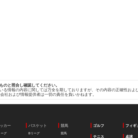
ものと照合し確認してください。
いる情報の内容に関しては万全を期しておりますが、その内容の正確性およ
式会社および情報提供者は一切の責任を負いかねます。
ッカー
バスケット
競馬
ゴルフ
フィギ
リーグ
Bリーグ
競馬
テニス
卓球