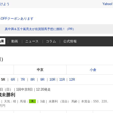
けよう
Yahoo
％OFFクーポンあります
真中満＆五十嵐亮太が佐賀競馬予想に挑戦！（PR）
結果
動画
ニュース
コラム
公式情報
日）
中京
小倉
5R
6R
7R
8R
9R
10R
11R
12R
22日（日）
1回中京8日
12:20発走
歳未勝利
m
天気：
晴
馬場：
3歳
未勝利 （混合） 馬齢
本賞金：550、220、
良
5万円