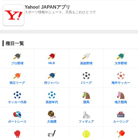
Yahoo! JAPANアプリ
スポーツ情報やニュース、天気もこれひとつで
種目一覧
MLB
プロ野球
高校野球
大学野球
独立リーグ
侍ジャパン
Jリーグ
海外サッカー
サッカー代表
高校年代
競馬
地方競馬
ボートレース
大相撲
フィギュア
カーリング