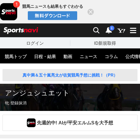
競馬ニュースも結果もすぐわかる
閉じる
スポーツナビ
検索
通知
i
ログイン
ID新規取得
競馬トップ
日程・結果
動画
ニュース
コラム
公式情
真中満＆五十嵐亮太が佐賀競馬予想に挑戦！（PR）
アンジュシュエット
牝 登録抹消
先週的中! AIが平安エルムSを大予想