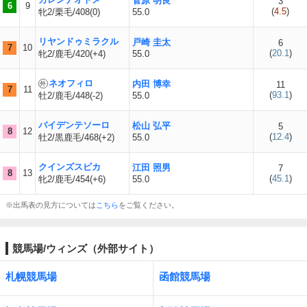
菅原 明良
3
6
9
(
4.5
)
牝2/栗毛/408(0)
55.0
リヤンドゥミラクル
戸崎 圭太
6
7
10
(
20.1
)
牝2/鹿毛/420(+4)
55.0
ネオフィロ
内田 博幸
11
7
11
(
93.1
)
牡2/鹿毛/448(-2)
55.0
バイデンテソーロ
松山 弘平
5
8
12
(
12.4
)
牡2/黒鹿毛/468(+2)
55.0
クインズスピカ
江田 照男
7
8
13
(
45.1
)
牝2/鹿毛/454(+6)
55.0
※出馬表の見方については
こちら
をご覧ください。
競馬場/ウィンズ（外部サイト）
札幌競馬場
函館競馬場