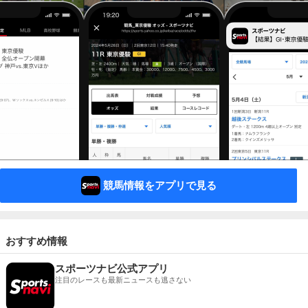
競馬情報をアプリで見る
おすすめ情報
スポーツナビ公式アプリ
注目のレースも最新ニュースも逃さない