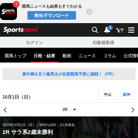
競馬ニュースも結果もすぐわかる
閉じる
スポーツナビ
検索
通知
i
ログイン
ID新規取得
競馬トップ
日程・結果
動画
ニュース
コラム
公式情
真中満＆五十嵐亮太が佐賀競馬予想に挑戦！（PR）
中山
阪神
10月1日（日）
2023年10月1日（日）
4回中山9日
10:35発走
2R サラ系2歳未勝利