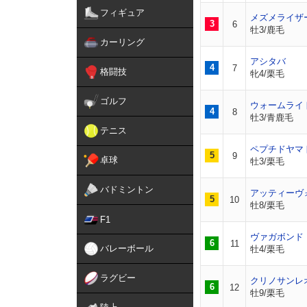
フィギュア
メズメライザ
3
6
牡3/鹿毛
カーリング
アシタバ
4
7
格闘技
牝4/栗毛
ゴルフ
ウォームライ
4
8
牡3/青鹿毛
テニス
ペプチドヤマ
5
9
卓球
牡3/栗毛
バドミントン
アッティーヴ
5
10
牡8/栗毛
F1
ヴァガボンド
6
11
バレーボール
牡4/栗毛
ラグビー
クリノサンレ
6
12
牡9/栗毛