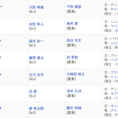
父：ディ
ー
千田 輝彦
川田 将雅
母：
チャ
(栗東)
56.0
(母父：パ
父：シニ
奥村 豊
吉田 隼人
母：
ウイ
(栗東)
53.0
(母父：
ゼ
父：パイ
ト
四位 洋文
福永 祐一
母：
ジェ
(栗東)
54.0
(母父：Bro
父：ドレ
ト
武 英智
藤岡 康太
母：
ペプ
(栗東)
54.0
(母父：
父：
フリ
ォ
大根田 裕之
古川 吉洋
母：
シッ
(栗東)
54.0
(母父：Cha
父：ディ
清水 久詞
武 豊
母：
カプ
(栗東)
55.0
(母父：
ジ
父：
キン
オ
藤沢 則雄
森 裕太朗
母：
クリ
(栗東)
54.0
(母父：デ