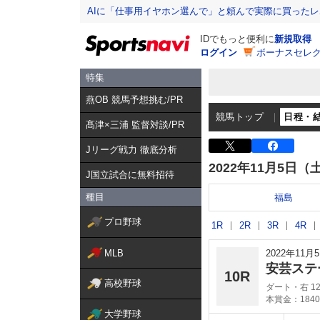
AIに「仕事用イヤホン選んで」と頼んで実際に買った
IDでもっと便利に
新規取得
ログイン
ボーナスセレク
特集
燕OB 競馬予想挑む/PR
競馬トップ
日程・
髙津×三浦 監督対談/PR
Jリーグ戦力 徹底分析
2022年11月5日（
J国立試合に無料招待
種目
福島
プロ野球
1R
2R
3R
4R
MLB
2022年11
安芸ステ
10R
高校野球
ダート・右 12
本賞金：1840
大学野球