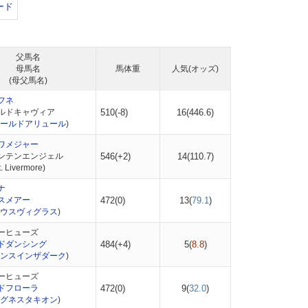
ード
父馬名
母馬名
馬体重
人気(オッズ)
(母父馬名)
フネ
ルドキャヴィア
510(-8)
16(
446.6
)
ールドアリュール
)
ワメジャー
ンテンエンジェル
546(+2)
14(
110.7
)
 Livermore)
ナ
スメアー
472(0)
13(
79.1
)
ウスヴィグラス
)
ーヒューズ
ドダンシング
484(+4)
5(
8.8
)
ンスインザダーク
)
ーヒューズ
ドフローラ
472(0)
9(
32.0
)
グネスタキオン
)