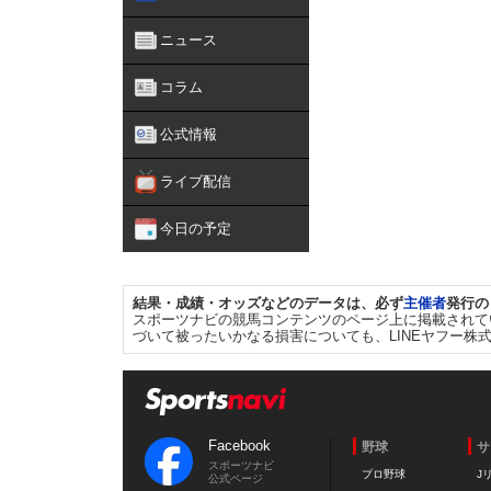
ニュース
コラム
公式情報
ライブ配信
今日の予定
結果・成績・オッズなどのデータは、必ず
主催者
発行の
スポーツナビの競馬コンテンツのページ上に掲載されて
づいて被ったいかなる損害についても、LINEヤフー株
Facebook
野球
サ
スポーツナビ
プロ野球
J
公式ページ