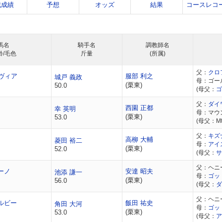
戦成績
予想
オッズ
結果
コースレコ
馬名
騎手名
調教師名
齢/毛色
斤量
(所属)
父：
クロ
ヴィア
服部 利之
城戸 義政
母：ゴー
(栗東)
50.0
(母父：
ゴ
父：
ダイ
西園 正都
幸 英明
母：マウ
(栗東)
53.0
(母父：Mt.
父：
キズ
高柳 大輔
菱田 裕二
母：
アイ
(栗東)
52.0
(母父：
サ
父：ヘニ
ーノ
安達 昭夫
池添 謙一
母：
ゴッ
(栗東)
56.0
(母父：
ダ
父：ヘニ
ルビー
飯田 祐史
角田 大河
母：
ゴッ
(栗東)
53.0
(母父：
ア