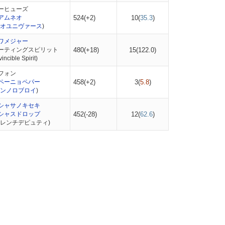
ーヒューズ
アムネオ
524(+2)
10(
35.3
)
オユニヴァース
)
ワメジャー
ーティングスピリット
480(+18)
15(
122.0
)
cible Spirit)
フォン
ペーニョペパー
458(+2)
3(
5.8
)
ンノロブロイ
)
シャサノキセキ
シャスドロップ
452(-28)
12(
62.6
)
フレンチデピュティ)