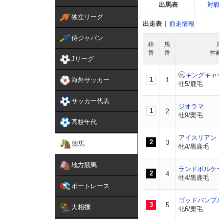
出馬表
対
独立リーグ
出走表
前走情報
侍ジャパン
枠
馬
番
番
性
Jリーグ
キングキャ
1
海外サッカー
1
牡5/鹿毛
サッカー代表
ジオラマ
1
2
牡9/栗毛
高校年代
アイスリアン
2
3
競馬
牝4/黒鹿毛
地方競馬
ランドボルケ
2
4
牡4/黒鹿毛
ボートレース
ゴッドバンブ
3
5
大相撲
牝6/栗毛