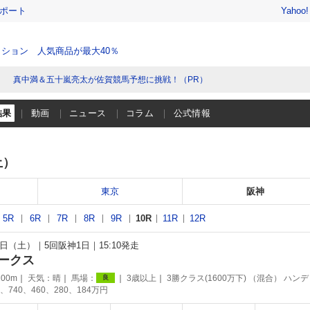
レポート
Yahoo
ション 人気商品が最大40％
真中満＆五十嵐亮太が佐賀競馬予想に挑戦！（PR）
結果
動画
ニュース
コラム
公式情報
土）
東京
阪神
5R
6R
7R
8R
9R
10R
11R
12R
月5日（土）
5回阪神1日
15:10発走
ークス
00m
天気：
晴
馬場：
3歳以上
3勝クラス(1600万下) （混合） ハンデ
良
、740、460、280、184万円