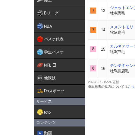
陸上
ジェットエン
7
13
Bリーグ
牡4/栗毛
NBA
メメントモリ
7
14
牝5/鹿毛
バスケ代表
カルネアサー
8
15
牝3/芦毛
学生バスケ
NFL
テンテキセン
8
16
牡5/黒鹿毛
他競技
2022/11/5 15:24
※出馬表の見方については
こち
Doスポーツ
サービス
toto
コンテンツ
動画