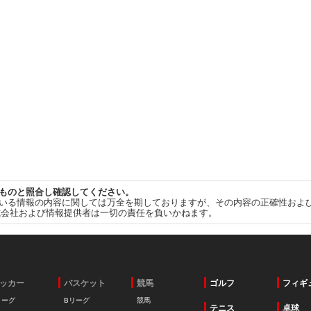
ものと照合し確認してください。
いる情報の内容に関しては万全を期しておりますが、その内容の正確性およ
式会社および情報提供者は一切の責任を負いかねます。
ッカー
バスケット
競馬
ゴルフ
フィギ
リーグ
Bリーグ
競馬
テニス
卓球