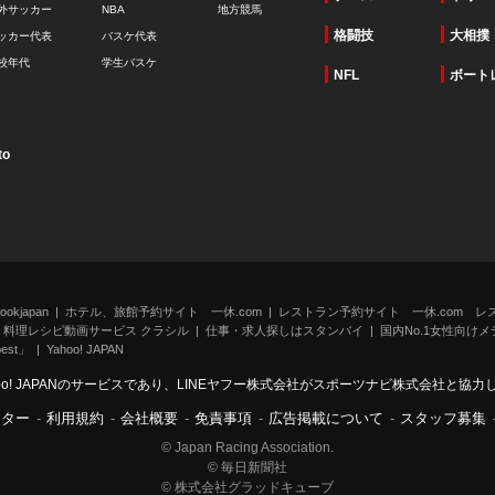
外サッカー
NBA
地方競馬
格闘技
大相撲
ッカー代表
バスケ代表
校年代
学生バスケ
NFL
ボート
to
kjapan
ホテル、旅館予約サイト 一休.com
レストラン予約サイト 一休.com レ
料理レシピ動画サービス クラシル
仕事・求人探しはスタンバイ
国内No.1女性向けメデ
st」
Yahoo! JAPAN
oo! JAPANのサービスであり、LINEヤフー株式会社がスポーツナビ株式会社と協
ンター
-
利用規約
-
会社概要
-
免責事項
-
広告掲載について
-
スタッフ募集
© Japan Racing Association.
© 毎日新聞社
© 株式会社グラッドキューブ