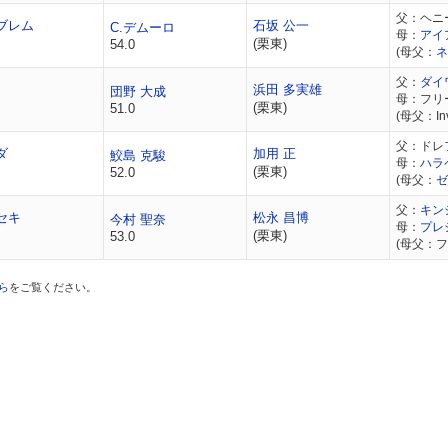
父：ヘニ
ブレム
石坂 公一
C.デムーロ
母：
アイ
(栗東)
54.0
(母父：
ネ
父：
ダイ
浜田 多実雄
団野 大成
母：フリ
(栗東)
51.0
(母父：Invin
父：ドレ
ダ
加用 正
鮫島 克駿
母：
ハラ
(栗東)
52.0
(母父：
ゼ
父：
キン
セキ
松永 昌博
今村 聖奈
母：
プレ
(栗東)
53.0
(母父：
ら
をご覧ください。