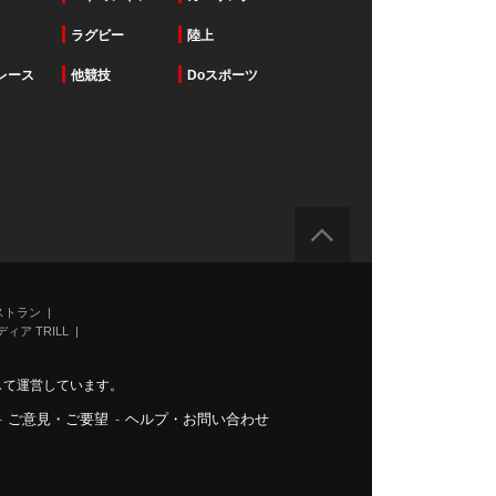
ラグビー
陸上
レース
他競技
Doスポーツ
ストラン
ィア TRILL
力して運営しています。
-
ご意見・ご要望
-
ヘルプ・お問い合わせ