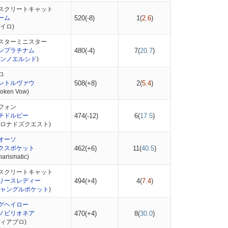
スクリートキャット
ーム
520(-8)
1(
2.6
)
イロ)
スターミニスター
ンプラチナム
480(-4)
7(
20.7
)
ンノエルシド
)
ロ
ントルヴァウ
508(+8)
2(
5.4
)
ken Vow)
フォン
チドルビー
474(-12)
6(
17.5
)
コロナドズクエスト)
オーソ
クスポケット
462(+6)
11(
40.5
)
rismatic)
スクリートキャット
リースレディー
494(+4)
4(
7.4
)
ャングルポケット
)
グヘイロー
ノビリオネア
470(+4)
8(
30.0
)
ィアブロ)