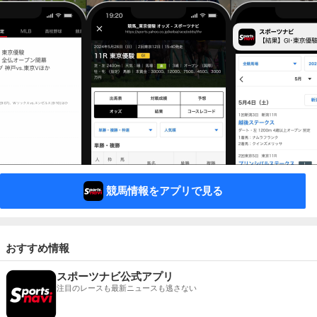
競馬情報をアプリで見る
おすすめ情報
スポーツナビ公式アプリ
注目のレースも最新ニュースも逃さない