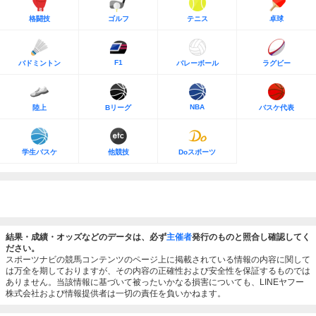
格闘技
ゴルフ
テニス
卓球
F1
バドミントン
バレーボール
ラグビー
NBA
陸上
Bリーグ
バスケ代表
学生バスケ
他競技
Doスポーツ
結果・成績・オッズなどのデータは、必ず
主催者
発行のものと照合し確認してく
ださい。
スポーツナビの競馬コンテンツのページ上に掲載されている情報の内容に関して
は万全を期しておりますが、その内容の正確性および安全性を保証するものでは
ありません。当該情報に基づいて被ったいかなる損害についても、LINEヤフー
株式会社および情報提供者は一切の責任を負いかねます。