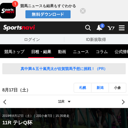
競馬ニュースも結果もすぐわかる
閉じる
スポーツナビ
検索
通知
i
ログイン
ID新規取得
競馬トップ
日程・結果
動画
ニュース
コラム
公式情
真中満＆五十嵐亮太が佐賀競馬予想に挑戦！（PR）
札幌
新潟
小倉
8月17日（土）
2019年8月17日（土）
2回小倉7日
15:35発走
11R テレQ杯