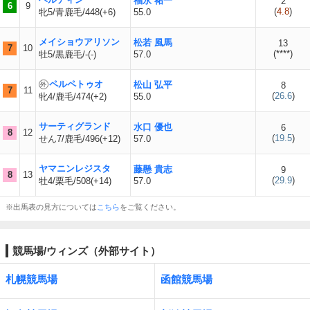
福永 祐一
2
6
9
(
4.8
)
牝5/青鹿毛/448(+6)
55.0
メイショウアリソン
松若 風馬
13
7
10
(
****
)
牡5/黒鹿毛/-(-)
57.0
ペルペトゥオ
松山 弘平
8
7
11
(
26.6
)
牝4/鹿毛/474(+2)
55.0
サーティグランド
水口 優也
6
8
12
(
19.5
)
せん7/鹿毛/496(+12)
57.0
ヤマニンレジスタ
藤懸 貴志
9
8
13
(
29.9
)
牡4/栗毛/508(+14)
57.0
※出馬表の見方については
こちら
をご覧ください。
競馬場/ウィンズ（外部サイト）
札幌競馬場
函館競馬場