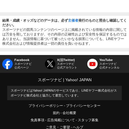
結果・成績・オッズなどのデータは、必ず
主催者
発行のものと照合し確認してく
ださい。
スポーツナビの競馬コンテンツのページ上に掲載されている情報の内容に関して
は万全を期しておりますが、その内容の正確性および安全性を保証するものでは
ありません。当該情報に基づいて被ったいかなる損害についても、LINEヤフー
株式会社および情報提供者は一切の責任を負いかねます。
Facebook
X(旧Twitter)
YouTube
スポーツナビ
スポーツナビ
スポーツナビ
公式ページ
公式アカウント
公式チャンネル
スポーツナビ
Yahoo! JAPAN
スポーツナビはYahoo! JAPANのサービスであり、LINEヤフー株式会社がス
ポーツナビ株式会社と協力して運営しています。
プライバシーポリシー
プライバシーセンター
規約
会社概要
免責事項
広告掲載について
スタッフ募集
ご意見・ご要望
ヘルプ