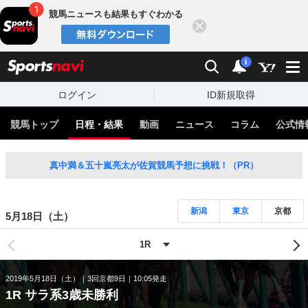
競馬ニュースも結果もすぐわかる
閉じる
スポーツナビ
検索
通知
i
ログイン
ID新規取得
競馬トップ
日程・結果
動画
ニュース
コラム
公式情
真中満＆五十嵐亮太が佐賀競馬予想に挑戦！（PR）
新潟
東京
京都
5月18日（土）
2019年5月18日（土）
3回京都9日
10:05発走
1R サラ系3歳未勝利