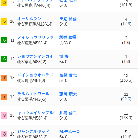
松山 弘平
14
5
9
(
161.8
)
牝3/黒鹿毛/440(-4)
54.0
オーサムラン
田辺 裕信
4
5
10
(
12.6
)
牝3/黒鹿毛/412(-14)
54.0
メイショウヤワラギ
坂井 瑠星
2
6
11
(
4.8
)
牝3/鹿毛/450(+4)
☆53.0
ショウナンマンカイ
武 豊
1
6
12
(
1.8
)
牝3/栗毛/488(-2)
54.0
メイショウオハラメ
藤懸 貴志
13
7
13
(
138.5
)
牝3/鹿毛/484(0)
54.0
ラルムエトワール
藤岡 康太
11
7
14
(
92.5
)
牝3/栗毛/442(-5)
54.0
キョウエイリップル
川島 信二
12
8
15
(
123.0
)
牝3/栗毛/458(+4)
54.0
ジャングルキッド
M.デムーロ
5
8
16
(
14.4
)
牝3/芦毛/482(+2)
54.0