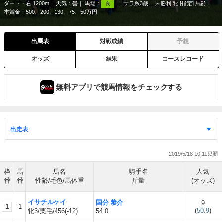
ダート・右 1200m
天気：
曇
馬場：
サラ系3歳
未勝利 牝 [指定] 馬齢
良
本賞金：500、200、130、75、50万円
出馬表
対戦成績
予想
オッズ
結果
コースレコード
無料アプリで競馬情報をチェックする
2019/5/18 10:11
枠
馬
馬名
騎手名
人気
番
番
性齢/毛色/馬体重
斤量
(オッズ)
イサチルケイ
国分 恭介
9
1
1
(
50.9
)
牝3/栗毛/456(-12)
54.0