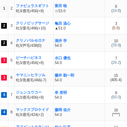
ファビュラスギフト
富田 暁
6
1
2
(
19.8
)
牝3/鹿毛/456(+8)
☆53.0
クリノビッグサージ
亀田 温心
3
2
3
(
5.6
)
牝3/栗毛/496(+10)
▲51.0
クリノバルセロナ
酒井 学
10
2
4
(
78.9
)
牝3/芦毛/438(0)
54.0
ビーチハピネス
水口 優也
7
3
5
(
29.2
)
牝3/鹿毛/456(+8)
54.0
ヤマニンヒラソル
藤井 勘一郎
15
3
6
(
405.4
)
牝3/黒鹿毛/466(-7)
54.0
ジュンユウコー
幸 英明
8
4
7
(
50.0
)
牝3/鹿毛/406(+8)
54.0
マックスブロケイド
藤岡 佑介
16
4
8
(
****
)
牝3/鹿毛/424(+2)
54.0
アドベントクランツ