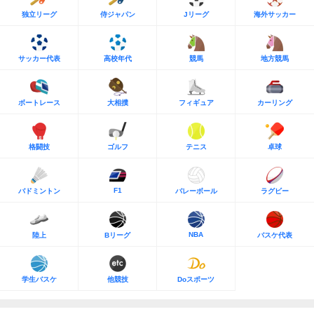
独立リーグ
侍ジャパン
Jリーグ
海外サッカー
サッカー代表
高校年代
競馬
地方競馬
ボートレース
大相撲
フィギュア
カーリング
格闘技
ゴルフ
テニス
卓球
F1
バドミントン
バレーボール
ラグビー
NBA
陸上
Bリーグ
バスケ代表
学生バスケ
他競技
Doスポーツ