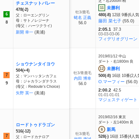
芝・右2000m 稍
チェスナットバレー
未勝利
11
478(-2)
牡3/鹿毛
6
480(-8)
12頭 9番(6人気
父：ローエングリン
蛯名 正義
母：サトノレジーナ
藤田 菜七子
(55.0)
8
56.0
(母父：ハーツクライ)
2:05.1
37.3
新開 幸一
(美浦)
03-03-03-06
フィデリオグリーン
2019/01/12
中山
ダート・右1800m 良
ショウナンタイヨウ
未勝利
12
504(+4)
牡3/青鹿毛
7
500(-8)
16頭 10番(2人
父：マンハッタンカフェ
内田 博幸
母：ジャカランダテラス
O.マーフィー
(56.0)
9
56.0
(母父：Redoute’s Choice)
2:00.2
42.5
矢野 英一
(美浦)
01-01-01-01
マジェスティゲート
2019/02/16
東京
ダート・左1400m 良
ロードトゥドラゴン
新馬
6
516(-12)
牡3/鹿毛
7
528(-)
16頭 15番(4人気
父：ロードカナロア