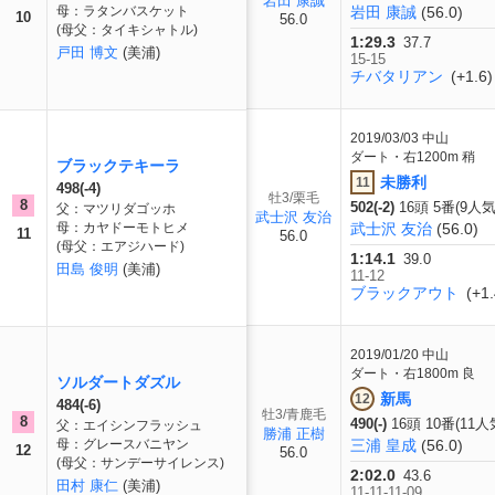
岩田 康誠
母：ラタンバスケット
岩田 康誠
(56.0)
10
56.0
(母父：タイキシャトル)
1:29.3
37.7
戸田 博文
(美浦)
15-15
チバタリアン
(+1.6)
2019/03/03
中山
ダート・右1200m 稍
ブラックテキーラ
未勝利
11
498(-4)
牡3/栗毛
8
502(-2)
16頭 5番(9人気
父：マツリダゴッホ
武士沢 友治
母：カヤドーモトヒメ
武士沢 友治
(56.0)
11
56.0
(母父：エアジハード)
1:14.1
39.0
田島 俊明
(美浦)
11-12
ブラックアウト
(+1.
2019/01/20
中山
ダート・右1800m 良
ソルダートダズル
新馬
12
484(-6)
牡3/青鹿毛
8
490(-)
16頭 10番(11人
父：エイシンフラッシュ
勝浦 正樹
母：グレースバニヤン
三浦 皇成
(56.0)
12
56.0
(母父：サンデーサイレンス)
2:02.0
43.6
田村 康仁
(美浦)
11-11-11-09