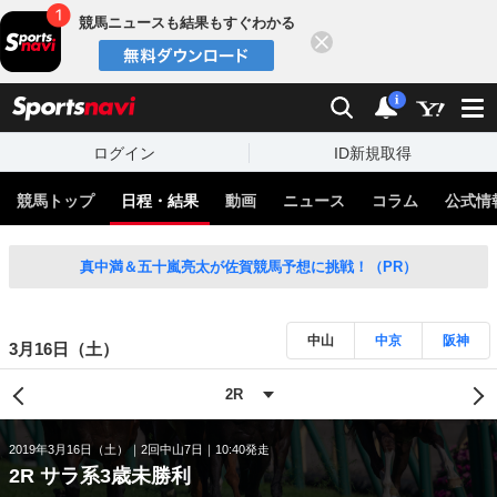
競馬ニュースも結果もすぐわかる
閉じる
スポーツナビ
検索
通知
i
ログイン
ID新規取得
競馬トップ
日程・結果
動画
ニュース
コラム
公式情
真中満＆五十嵐亮太が佐賀競馬予想に挑戦！（PR）
中山
中京
阪神
3月16日（土）
2019年3月16日（土）
2回中山7日
10:40発走
2R サラ系3歳未勝利