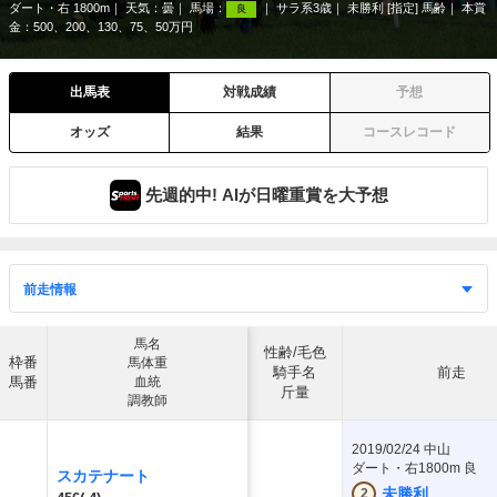
ダート・右 1800m
天気：
曇
馬場：
サラ系3歳
未勝利 [指定] 馬齢
本賞
良
金：500、200、130、75、50万円
出馬表
対戦成績
予想
オッズ
結果
コースレコード
先週的中! AIが日曜重賞を大予想
馬名
性齢/毛色
枠番
馬体重
騎手名
前走
馬番
血統
斤量
調教師
2019/02/24
中山
ダート・右1800m 良
スカテナート
未勝利
2