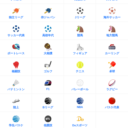
独立リーグ
侍ジャパン
Jリーグ
海外サッカー
サッカー代表
高校年代
競馬
地方競馬
ボートレース
大相撲
フィギュア
カーリング
格闘技
ゴルフ
テニス
卓球
F1
バドミントン
バレーボール
ラグビー
NBA
陸上
Bリーグ
バスケ代表
学生バスケ
他競技
Doスポーツ