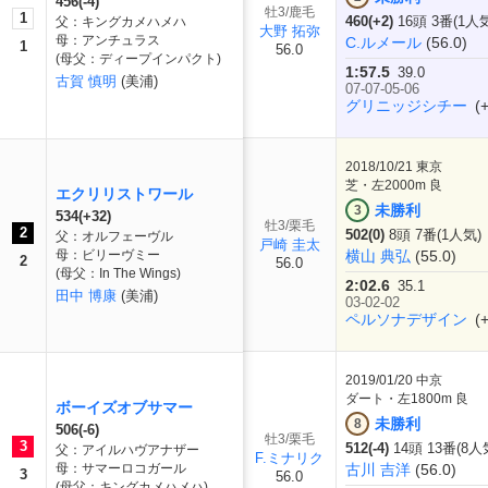
456(-4)
牡3/鹿毛
1
460(+2)
16頭 3番(1人
父：キングカメハメハ
大野 拓弥
母：アンチュラス
C.ルメール
(56.0)
1
56.0
(母父：ディープインパクト)
1:57.5
39.0
古賀 慎明
(美浦)
07-07-05-06
グリニッジシチー
(+
2018/10/21
東京
芝・左2000m 良
エクリリストワール
未勝利
3
534(+32)
牡3/栗毛
2
502(0)
8頭 7番(1人気)
父：オルフェーヴル
戸崎 圭太
母：ビリーヴミー
横山 典弘
(55.0)
2
56.0
(母父：In The Wings)
2:02.6
35.1
田中 博康
(美浦)
03-02-02
ペルソナデザイン
(+
2019/01/20
中京
ダート・左1800m 良
ボーイズオブサマー
未勝利
8
506(-6)
牡3/栗毛
3
512(-4)
14頭 13番(8人
父：アイルハヴアナザー
F.ミナリク
母：サマーロコガール
古川 吉洋
(56.0)
3
56.0
(母父：キングカメハメハ)