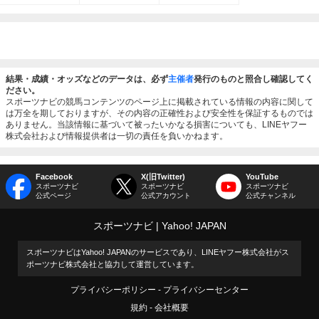
結果・成績・オッズなどのデータは、必ず
主催者
発行のものと照合し確認してく
ださい。
スポーツナビの競馬コンテンツのページ上に掲載されている情報の内容に関して
は万全を期しておりますが、その内容の正確性および安全性を保証するものでは
ありません。当該情報に基づいて被ったいかなる損害についても、LINEヤフー
株式会社および情報提供者は一切の責任を負いかねます。
Facebook
X(旧Twitter)
YouTube
スポーツナビ
スポーツナビ
スポーツナビ
公式ページ
公式アカウント
公式チャンネル
スポーツナビ
Yahoo! JAPAN
スポーツナビはYahoo! JAPANのサービスであり、LINEヤフー株式会社がス
ポーツナビ株式会社と協力して運営しています。
プライバシーポリシー
プライバシーセンター
規約
会社概要