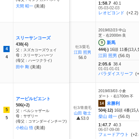
1:58.7
40.1
天間 昭一
(美浦)
05-03-02-03
レオビヨンド
(+2.2)
2019/02/23
中山
芝・右2000m 良
スリーサンコーズ
新馬
9
438(-6)
牡3/栗毛
4
444(-)
16頭 11番(13人
父：スズカコーズウェイ
江田 照男
母：スリーサンハーツ
江田 照男
(56.0)
4
56.0
(母父：ハーツクライ)
2:05.6
38.4
田中 剛
(美浦)
01-01-01-01
パラダイスリーフ
(+
2019/03/03
小倉
ダート・右1700m 不
アービルビエント
未勝利
14
506(+2)
牡3/青鹿毛
5
504(-12)
16頭 4番(15
父：ベルシャザール
山田 敬士
母：サザリー
柴山 雄一
(56.0)
5
53.0
(母父：コマンダーインチーフ)
1:47.7
40.3
小桧山 悟
(美浦)
06-07-09-08
フェードアウト
(+2.