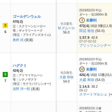
2019/02/23
中山
ダート・右1800m 良
ゴールデンウェル
未勝利
3
470(-2)
牡3/栗毛
5
472(-6)
16頭 9番(2人気
父：スクリーンヒーロー
M.デムーロ
母：ギャラリートーク
田辺 裕信
(56.0)
6
56.0
(母父：ブライアンズタイム)
1:57.9
40.8
奥村 武
(美浦)
07-07-02-02
ブリッツェンシチー
2019/02/23
中山
ダート・右1200m 良
ハグクミ
未勝利
12
424(-2)
牝3/鹿毛
6
426(-4)
16頭 13番(16
父：アドマイヤムーン
大庭 和弥
母：シナノザクラ
大庭 和弥
(54.0)
7
54.0
(母父：サクラバクシンオー)
1:14.5
39.2
浅野 洋一郎
(美浦)
09-12
スマートマルシェ
(+
2019/02/10
小倉