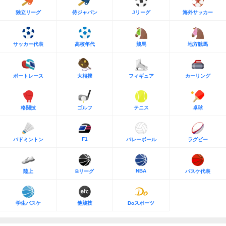
独立リーグ
侍ジャパン
Jリーグ
海外サッカー
サッカー代表
高校年代
競馬
地方競馬
ボートレース
大相撲
フィギュア
カーリング
格闘技
ゴルフ
テニス
卓球
F1
バドミントン
バレーボール
ラグビー
NBA
陸上
Bリーグ
バスケ代表
学生バスケ
他競技
Doスポーツ