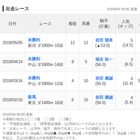
出走レース
2019/5/6 00:00
騎手
人気
日付
レース
着順
馬番
(オッズ)
(斤量)
未勝利
岩田 望来
5
2019/05/05
12
12
(14.5)
新潟 ダ1800m 15頭
(▲53.0)
未勝利
福永 祐一
3
2019/04/14
9
5
(6.5)
中山 ダ1800m 14頭
(56.0)
未勝利
岩田 康誠
4
2019/03/16
4
10
5
(11.4)
中山 ダ1800m 12頭
(56.0)
新馬
岩田 康誠
4
2019/02/16
6
15
(5.4)
東京 ダ1400m 16頭
(56.0)
2019/5/6 00:00 更新
※着順の色分け [
:1着
:2着
:3着 ]
※「平地競走成績」と「障害競走成績」はJRAのレースのみとなります。
※「出走レース」はJRA、地方、海外で出走したレースの成績となります。
※減量表示は[
:1kg減
:2kg減
:3kg減
:4kg減（※女性騎手のみ）
:2kg減（※5
年以上、又は101勝以上の女性騎手のみ）] です。