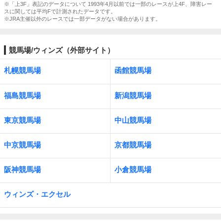
※「上3F」表記のデータについて 1993年4月以前では一部のレースが上4F、障害レー
スに関しては平均Fで計測されたデータです。
※JRA主催以外のレースでは一部データがない場合があります。
競馬場/ウィンズ（外部サイト）
札幌競馬場
函館競馬場
福島競馬場
新潟競馬場
東京競馬場
中山競馬場
中京競馬場
京都競馬場
阪神競馬場
小倉競馬場
ウィンズ・エクセル