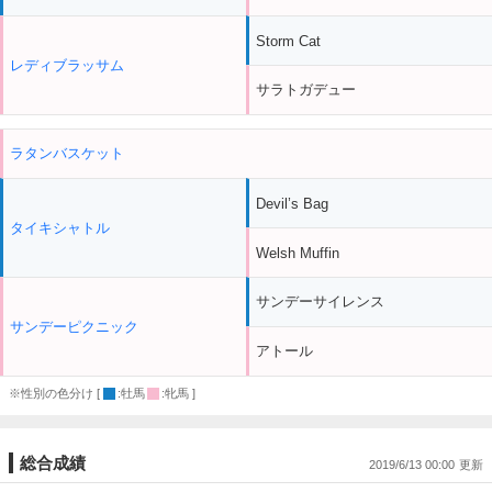
Storm Cat
レディブラッサム
サラトガデュー
ラタンバスケット
Devil’s Bag
タイキシャトル
Welsh Muffin
サンデーサイレンス
サンデーピクニック
アトール
※性別の色分け [
:牡馬
:牝馬 ]
総合成績
2019/6/13 00:00