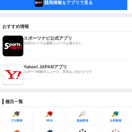
競馬情報をアプリで見る
おすすめ情報
スポーツナビ公式アプリ
注目のレースも最新ニュースも逃さない
Yahoo! JAPANアプリ
スポーツ情報やニュース、天気もこれひとつで
種目一覧
MLB
プロ野球
高校野球
大学野球