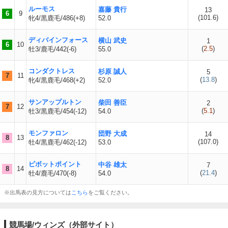
ルーモス
嘉藤 貴行
13
6
9
(
101.6
)
牝4/黒鹿毛/486(+8)
52.0
ディバインフォース
横山 武史
1
6
10
(
2.5
)
牡3/鹿毛/442(-6)
55.0
コンダクトレス
杉原 誠人
5
7
11
(
13.8
)
牝4/黒鹿毛/468(+2)
52.0
サンアップルトン
柴田 善臣
2
7
12
(
5.1
)
牡3/黒鹿毛/454(-12)
54.0
モンファロン
団野 大成
14
8
13
(
107.0
)
牡4/黒鹿毛/462(-12)
53.0
ピボットポイント
中谷 雄太
7
8
14
(
21.4
)
牡4/鹿毛/470(-8)
54.0
※出馬表の見方については
こちら
をご覧ください。
競馬場/ウィンズ（外部サイト）