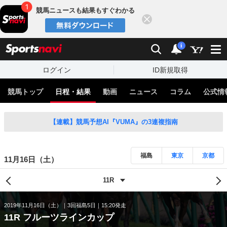
競馬ニュースも結果もすぐわかる
閉じる
スポーツナビ
検索
通知
i
ログイン
ID新規取得
競馬トップ
日程・結果
動画
ニュース
コラム
公式情
【連載】競馬予想AI『VUMA』の3連複指南
福島
東京
京都
11月16日（土）
2019年11月16日（土）
3回福島5日
15:20発走
11R フルーツラインカップ