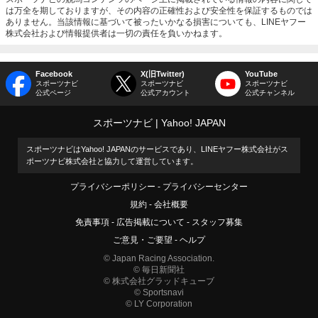
は万全を期しておりますが、その内容の正確性および安全性を保証するものでは
ありません。当該情報に基づいて被ったいかなる損害についても、LINEヤフー
株式会社および情報提供者は一切の責任を負いかねます。
Facebook
X(旧Twitter)
YouTube
スポーツナビ
スポーツナビ
スポーツナビ
公式ページ
公式アカウント
公式チャンネル
スポーツナビ
Yahoo! JAPAN
スポーツナビはYahoo! JAPANのサービスであり、LINEヤフー株式会社がス
ポーツナビ株式会社と協力して運営しています。
プライバシーポリシー
プライバシーセンター
規約
会社概要
免責事項
広告掲載について
スタッフ募集
ご意見・ご要望
ヘルプ
© Japan Racing Association.
© 毎日新聞社
© 株式会社グラッドキューブ
© Sportsnavi
© LY Corporation