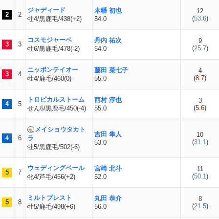
ジャディード
木幡 初也
12
2
2
(
53.6
)
牡4/黒鹿毛/438(+2)
54.0
コスモジャーベ
丹内 祐次
9
3
3
(
25.7
)
牡6/黒鹿毛/478(-2)
54.0
ニッポンテイオー
藤田 菜七子
4
3
4
(
8.7
)
牡4/鹿毛/460(0)
55.0
トロピカルストーム
西村 淳也
3
4
5
(
5.6
)
せん6/黒鹿毛/450(-4)
55.0
メイショウタカト
吉田 隼人
10
4
6
ラ
(
31.1
)
53.0
牡5/黒鹿毛/502(-6)
ウェディングベール
宮崎 北斗
11
5
7
(
50.1
)
牝4/芦毛/456(+2)
52.0
ミルトプレスト
丸田 恭介
8
5
8
(
21.5
)
牡5/鹿毛/498(+6)
56.0