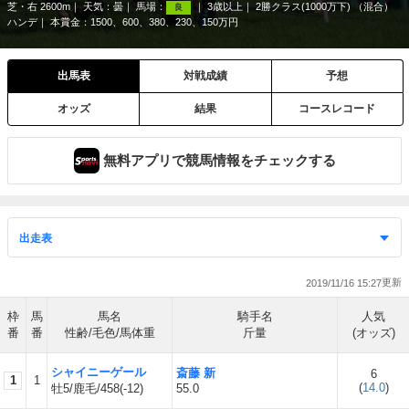
芝・右 2600m
天気：
曇
馬場：
3歳以上
2勝クラス(1000万下) （混合）
良
ハンデ
本賞金：1500、600、380、230、150万円
出馬表
対戦成績
予想
オッズ
結果
コースレコード
無料アプリで競馬情報をチェックする
2019/11/16 15:27
枠
馬
馬名
騎手名
人気
番
番
性齢/毛色/馬体重
斤量
(オッズ)
シャイニーゲール
斎藤 新
6
1
1
(
14.0
)
牡5/鹿毛/458(-12)
55.0