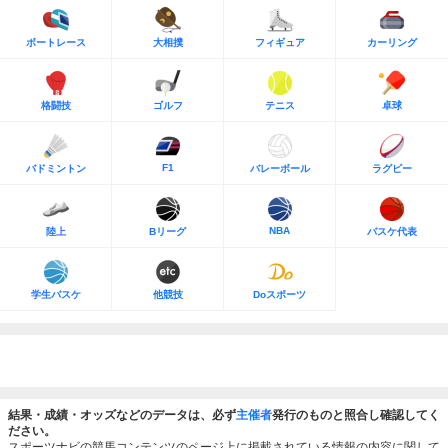
ボートレース
大相撲
フィギュア
カーリング
格闘技
ゴルフ
テニス
卓球
F1
バドミントン
バレーボール
ラグビー
NBA
陸上
Bリーグ
バスケ代表
学生バスケ
他競技
Doスポーツ
結果・成績・オッズなどのデータは、必ず
主催者
発行のものと照合し確認してく
ださい。
スポーツナビの競馬コンテンツのページ上に掲載されている情報の内容に関して