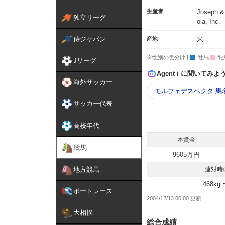
生産者
Joseph &
独立リーグ
ola, Inc.
侍ジャパン
産地
米
※性別の色分け [
:牡馬
:牝
Jリーグ
Agent i に聞いてみよ
海外サッカー
モルフェデスペクタ 馬
サッカー代表
高校年代
本賞金
競馬
9605万円
地方競馬
連対時
468kg 
ボートレース
2004/12/13 00:00
大相撲
総合成績