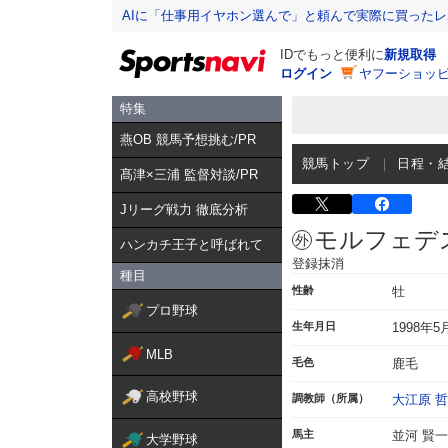
AIに「仕事用イヤホン選んで」と頼んで実際に買った
IDでもっと便利に
新規取得
ログイン
ヤフーショッピ
特集
燕OB 競馬予想挑む/PR
競馬トップ
日程・
髙津×三浦 監督対談/PR
Jリーグ戦力 徹底分析
モルフェデ
ハンカチ王子と呼ばれて
登録抹消
種目
性齢
牡
プロ野球
生年月日
1998年5
MLB
毛色
鹿毛
高校野球
調教師（所属）
大江原 哲
馬主
並河 賢
大学野球