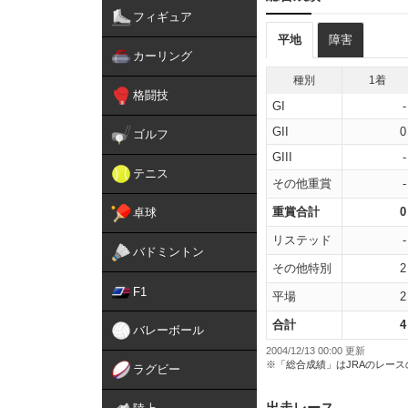
フィギュア
平地
障害
カーリング
種別
1着
格闘技
GI
-
GII
0
ゴルフ
GIII
-
テニス
その他重賞
-
重賞合計
0
卓球
リステッド
-
バドミントン
その他特別
2
F1
平場
2
合計
4
バレーボール
2004/12/13 00:00 更新
※「総合成績」はJRAのレー
ラグビー
出走レース