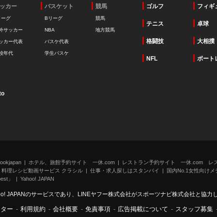
ッカー
バスケット
競馬
ゴルフ
フィギ
リーグ
Bリーグ
競馬
テニス
卓球
外サッカー
NBA
地方競馬
格闘技
大相撲
ッカー代表
バスケ代表
校年代
学生バスケ
NFL
ボート
to
kjapan
ホテル、旅館予約サイト 一休.com
レストラン予約サイト 一休.com レ
料理レシピ動画サービス クラシル
仕事・求人探しはスタンバイ
国内No.1女性向けメデ
st」
Yahoo! JAPAN
oo! JAPANのサービスであり、LINEヤフー株式会社がスポーツナビ株式会社と協
ンター
-
利用規約
-
会社概要
-
免責事項
-
広告掲載について
-
スタッフ募集