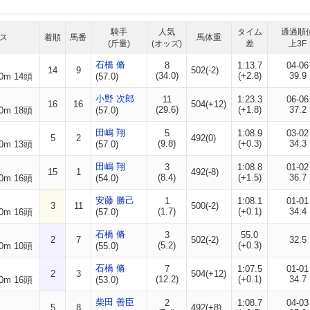
騎手
人気
タイム
通過順
ス
着順
馬番
馬体重
(斤量)
(オッズ)
差
上3F
石橋 脩
8
1:13.7
04-06
14
9
502(-2)
(34.0)
(+2.8)
39.9
0m 14頭
(57.0)
小野 次郎
11
1:23.3
06-06
16
16
504(+12)
(29.6)
(+1.8)
37.2
0m 18頭
(57.0)
田嶋 翔
5
1:08.9
03-02
5
2
492(0)
(9.8)
(+0.3)
34.3
0m 13頭
(57.0)
田嶋 翔
3
1:08.8
01-02
15
1
492(-8)
(8.4)
(+1.5)
36.7
0m 16頭
(54.0)
安藤 勝己
1
1:08.1
01-01
3
11
500(-2)
(1.7)
(+0.1)
34.4
0m 16頭
(57.0)
石橋 脩
3
55.0
2
7
502(-2)
32.5
(5.2)
(+0.3)
0m 10頭
(55.0)
石橋 脩
7
1:07.5
01-01
2
3
504(+12)
(12.2)
(+0.1)
34.7
0m 16頭
(53.0)
柴田 善臣
2
1:08.7
04-03
5
8
492(+8)