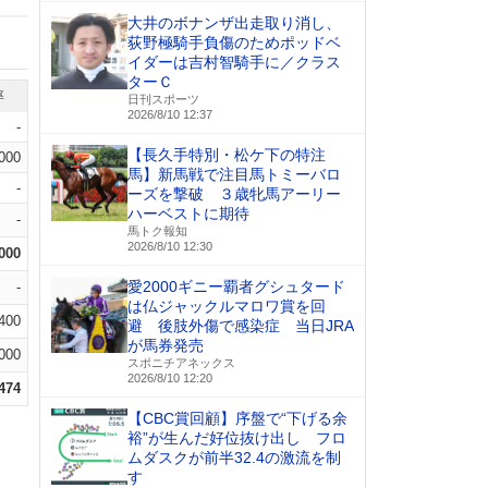
大井のボナンザ出走取り消し、
荻野極騎手負傷のためポッドベ
イダーは吉村智騎手に／クラス
ターＣ
率
日刊スポーツ
2026/8/10 12:37
-
【長久手特別・松ケ下の特注
.000
馬】新馬戦で注目馬トミーバロ
-
ーズを撃破 ３歳牝馬アーリー
ハーベストに期待
-
馬トク報知
2026/8/10 12:30
.000
愛2000ギニー覇者グシュタード
-
は仏ジャックルマロワ賞を回
.400
避 後肢外傷で感染症 当日JRA
が馬券発売
000
スポニチアネックス
2026/8/10 12:20
.474
【CBC賞回顧】序盤で“下げる余
裕”が生んだ好位抜け出し フロ
ムダスクが前半32.4の激流を制
す