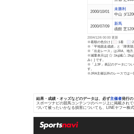
未勝利
2000/10/01
中山 ダ120
新馬
2000/07/09
函館 芝120
2004/12/6 00:00 更新
※着順の色分け [
:1着
※「平地競走成績」と「障害競
※「出走レース」はJRA、地
※減量表示は[
:1kg減
:2k
み）] です。
※「上3F」表記のデータについ
す。
※JRA主催以外のレースでは
結果・成績・オッズなどのデータは、必ず
主催者
発行の
スポーツナビの競馬コンテンツのページ上に掲載されて
づいて被ったいかなる損害についても、LINEヤフー株