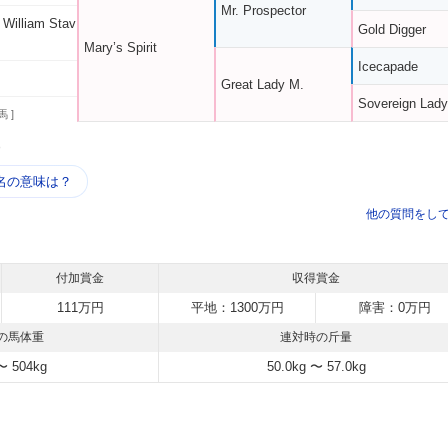
Mr. Prospector
 William Stav
Gold Digger
Mary’s Spirit
Icecapade
Great Lady M.
Sovereign Lady
馬 ]
う
名の意味は？
他の質問をし
付加賞金
収得賞金
111万円
平地：1300万円
障害：0万円
の馬体重
連対時の斤量
〜 504kg
50.0kg 〜 57.0kg