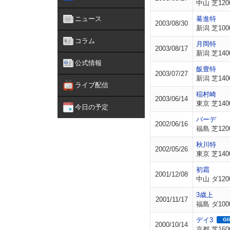
中山 芝120
ニュース
驀進特
2003/08/30
新潟 芝100
コラム
月岡特
2003/08/17
新潟 芝140
公式情報
飯豊特
2003/07/27
新潟 芝140
ライブ配信
稲村崎
2003/06/14
東京 芝140
今日の予定
バーデ
2002/06/16
福島 芝120
秋川特
2002/05/26
東京 芝140
初霜
2001/12/08
中山 ダ120
3歳上
2001/11/17
福島 ダ100
デイ3
GII
2000/10/14
京都 芝160