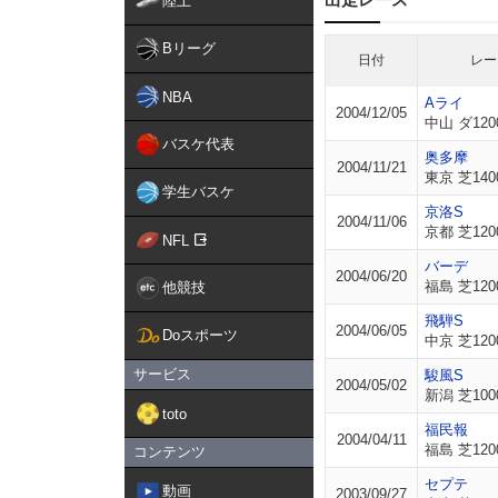
陸上
Bリーグ
日付
レー
NBA
Aライ
2004/12/05
中山 ダ120
バスケ代表
奥多摩
2004/11/21
東京 芝140
学生バスケ
京洛S
2004/11/06
京都 芝120
NFL
バーデ
2004/06/20
福島 芝120
他競技
飛騨S
2004/06/05
Doスポーツ
中京 芝120
サービス
駿風S
2004/05/02
新潟 芝100
toto
福民報
2004/04/11
福島 芝120
コンテンツ
セプテ
動画
2003/09/27