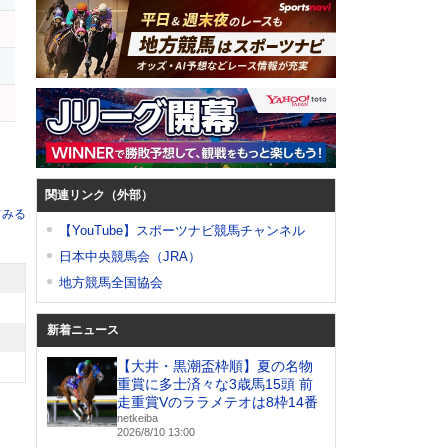
関連リンク（外部）
てみる
【YouTube】スポーツナビ競馬チャンネル
日本中央競馬会（JRA）
地方競馬全国協会
新着ニュース
【大井・黒潮盃枠順】夏の名物
重賞に多士済々な3歳馬15頭 前
走重賞Vのララメテオは8枠14番
netkeiba
2026/8/10 13:00