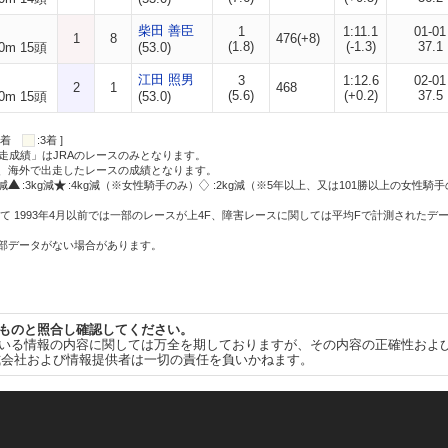
柴田 善臣
1
1:11.1
01-01
1
8
476(+8)
(1.8)
(-1.3)
37.1
0m 15頭
(53.0)
江田 照男
3
1:12.6
02-01
2
1
468
(5.6)
(+0.2)
37.5
0m 15頭
(53.0)
:2着
:3着 ]
走成績」はJRAのレースのみとなります。
方、海外で出走したレースの成績となります。
g減
:3kg減
:4kg減（※女性騎手のみ）
:2kg減（※5年以上、又は101勝以上の女性騎手
て 1993年4月以前では一部のレースが上4F、障害レースに関しては平均Fで計測されたデ
一部データがない場合があります。
ものと照合し確認してください。
いる情報の内容に関しては万全を期しておりますが、その内容の正確性およ
式会社および情報提供者は一切の責任を負いかねます。