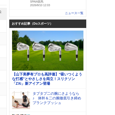
SPAIA競馬
2026/8/10 12:03
位
ニュース一覧
おすすめ記事（Doスポーツ）
【山下美夢有プロも高評価】“吸いつくよう
な打感”とやさしさを両立！スリクソン
「ZXi」新アイアン登場
タプタプ二の腕にさようなら
♪ 体幹＆二の腕徹底引き締め
プランクプッシュ