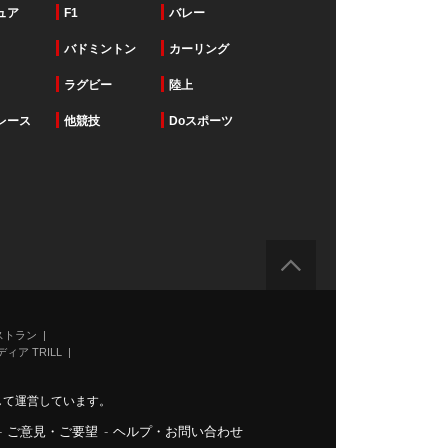
ュア
F1
バレー
バドミントン
カーリング
ラグビー
陸上
レース
他競技
Doスポーツ
ストラン
ィア TRILL
力して運営しています。
-
ご意見・ご要望
-
ヘルプ・お問い合わせ