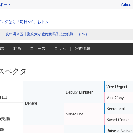
レポート
Yahoo
ングなら「毎日5％」おトク
真中満＆五十嵐亮太が佐賀競馬予想に挑戦！（PR）
結果
動画
ニュース
コラム
公式情報
スペクタ
Vice Regent
Deputy Minister
月1日
Mint Copy
Dehere
Secretariat
Sister Dot
(美浦)
Sword Game
一郎
Raise a Native