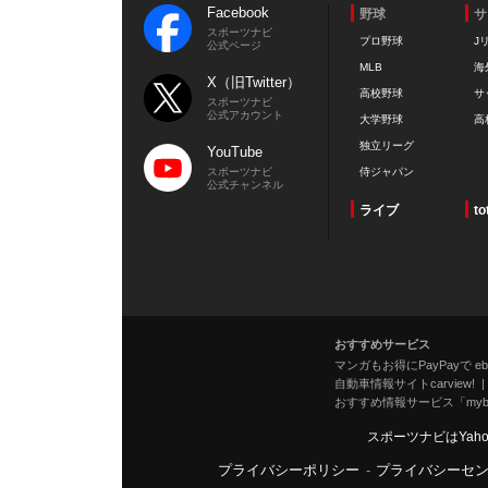
Facebook
野球
サ
スポーツナビ
プロ野球
J
公式ページ
MLB
海
X（旧Twitter）
高校野球
サ
スポーツナビ
公式アカウント
大学野球
高
独立リーグ
YouTube
スポーツナビ
侍ジャパン
公式チャンネル
ライブ
to
おすすめサービス
マンガもお得にPayPayで eboo
自動車情報サイトcarview!
おすすめ情報サービス「mybe
スポーツナビはYah
プライバシーポリシー
-
プライバシーセ