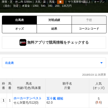
障害・芝・外→内 3290m
天気：
曇
馬場：
サラ系障害4歳以上
オープン
重
（混合） 別定
本賞金：1350、540、340、200、135万円
出馬表
対戦成績
予想
オッズ
結果
コースレコード
無料アプリで競馬情報をチェックする
2018/5/19 11:35
枠
馬
馬名
騎手名
人気
番
番
性齢/毛色/馬体重
斤量
(オッズ)
ホーカーテンペスト
五十嵐 雄祐
5
1
1
(
8.6
)
せん9/栗毛/512(0)
62.0