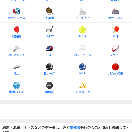
ボートレース
大相撲
フィギュア
カーリング
格闘技
ゴルフ
テニス
卓球
F1
バドミントン
バレーボール
ラグビー
NBA
陸上
Bリーグ
バスケ代表
学生バスケ
他競技
Doスポーツ
結果・成績・オッズなどのデータは、必ず
主催者
発行のものと照合し確認してく