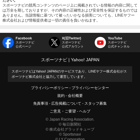
ださい。
スポーツナビの競馬コンテンツのページ上に掲載されている情報の内容に関して
は万全を期しておりますが、その内容の正確性および安全性を保証するものでは
ありません。当該情報に基づいて被ったいかなる損害についても、LINEヤフー
株式会社および情報提供者は一切の責任を負いかねます。
Facebook
X(旧Twitter)
YouTube
スポーツナビ
スポーツナビ
スポーツナビ
公式ページ
公式アカウント
公式チャンネル
スポーツナビ
Yahoo! JAPAN
スポーツナビはYahoo! JAPANのサービスであり、LINEヤフー株式会社がス
ポーツナビ株式会社と協力して運営しています。
プライバシーポリシー
プライバシーセンター
規約
会社概要
免責事項
広告掲載について
スタッフ募集
ご意見・ご要望
ヘルプ
© Japan Racing Association.
© 毎日新聞社
© 株式会社グラッドキューブ
© Sportsnavi
© LY Corporation