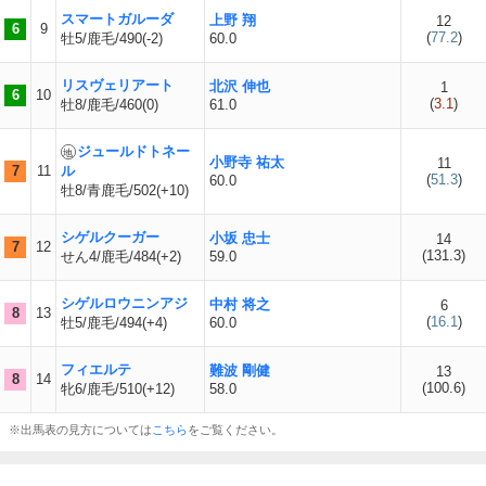
スマートガルーダ
上野 翔
12
6
9
(
77.2
)
牡5/鹿毛/490(-2)
60.0
リスヴェリアート
北沢 伸也
1
6
10
(
3.1
)
牡8/鹿毛/460(0)
61.0
ジュールドトネー
小野寺 祐太
11
7
11
ル
(
51.3
)
60.0
牡8/青鹿毛/502(+10)
シゲルクーガー
小坂 忠士
14
7
12
(
131.3
)
せん4/鹿毛/484(+2)
59.0
シゲルロウニンアジ
中村 将之
6
8
13
(
16.1
)
牡5/鹿毛/494(+4)
60.0
フィエルテ
難波 剛健
13
8
14
(
100.6
)
牝6/鹿毛/510(+12)
58.0
※出馬表の見方については
こちら
をご覧ください。