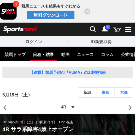
競馬ニュースも結果もすぐわかる
閉じる
スポーツナビ
検索
通知
i
ログイン
ID新規取得
競馬トップ
日程・結果
動画
ニュース
コラム
公式情
【連載】競馬予想AI『VUMA』の3連複指南
新潟
東京
京都
5月19日（土）
2018年5月19日（土）
1回新潟7日
11:25発走
4R サラ系障害4歳上オープン