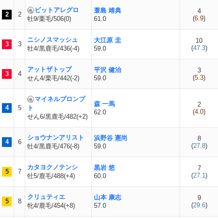
ビットアレグロ
蓑島 靖典
4
2
2
(
6.9
)
牡9/栗毛/506(0)
61.0
ニシノスマッシュ
大江原 圭
10
3
3
(
47.3
)
牡4/黒鹿毛/436(-4)
59.0
アットザトップ
平沢 健治
3
3
4
(
5.3
)
せん4/栗毛/442(-2)
59.0
マイネルプロンプ
森 一馬
2
4
5
ト
(
4.0
)
62.0
せん6/黒鹿毛/482(+2)
ショウナンアリスト
浜野谷 憲尚
8
4
6
(
27.8
)
牡4/黒鹿毛/476(-8)
59.0
カタヨクノテンシ
黒岩 悠
7
5
7
(
27.1
)
牡5/鹿毛/488(+4)
60.0
クリュティエ
山本 康志
9
5
8
(
29.6
)
牝4/鹿毛/454(+8)
57.0