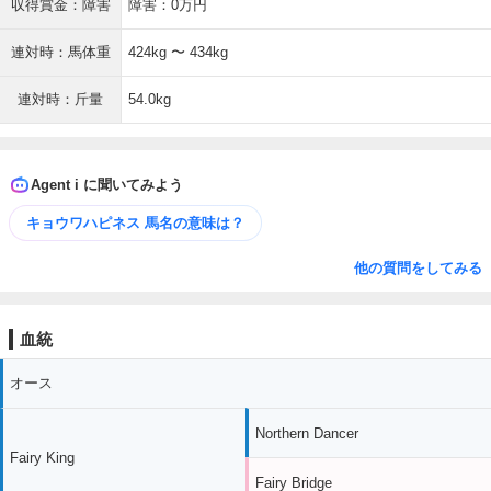
収得賞金：障害
障害：0万円
連対時：馬体重
424kg 〜 434kg
連対時：斤量
54.0kg
Agent i に聞いてみよう
キョウワハピネス 馬名の意味は？
他の質問をしてみる
血統
オース
Northern Dancer
Fairy King
Fairy Bridge