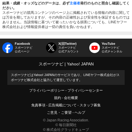
結果・成績・オッズなどのデータは、必ず
主催者
発行のものと照合し確認してく
ださい。
スポーツナビの競馬コンテンツのページ上に掲載されている情報の内容に関して
は万全を期しておりますが、その内容の正確性および安全性を保証するものでは
ありません。当該情報に基づいて被ったいかなる損害についても、LINEヤフー
株式会社および情報提供者は一切の責任を負いかねます。
Facebook
X(旧Twitter)
YouTube
スポーツナビ
スポーツナビ
スポーツナビ
公式ページ
公式アカウント
公式チャンネル
スポーツナビ
Yahoo! JAPAN
スポーツナビはYahoo! JAPANのサービスであり、LINEヤフー株式会社がス
ポーツナビ株式会社と協力して運営しています。
プライバシーポリシー
プライバシーセンター
規約
会社概要
免責事項
広告掲載について
スタッフ募集
ご意見・ご要望
ヘルプ
© Japan Racing Association.
© 毎日新聞社
© 株式会社グラッドキューブ