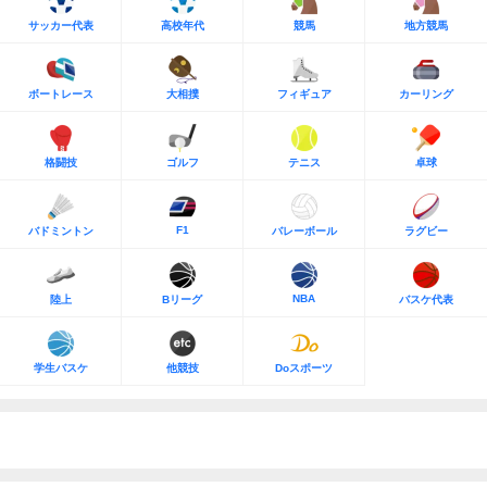
サッカー代表
高校年代
競馬
地方競馬
ボートレース
大相撲
フィギュア
カーリング
格闘技
ゴルフ
テニス
卓球
F1
バドミントン
バレーボール
ラグビー
NBA
陸上
Bリーグ
バスケ代表
学生バスケ
他競技
Doスポーツ