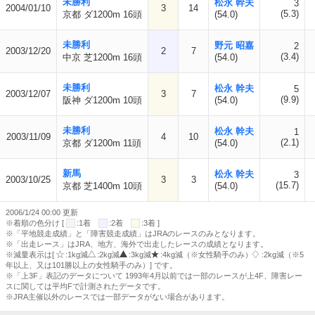
未勝利
松永 幹夫
3
2004/01/10
3
14
(5.3)
京都 ダ1200m 16頭
(54.0)
未勝利
野元 昭嘉
2
2003/12/20
2
7
(3.4)
中京 芝1200m 16頭
(54.0)
未勝利
松永 幹夫
5
2003/12/07
3
7
(9.9)
阪神 ダ1200m 10頭
(54.0)
未勝利
松永 幹夫
1
2003/11/09
4
10
(2.1)
京都 ダ1200m 11頭
(54.0)
新馬
松永 幹夫
3
2003/10/25
3
3
(15.7)
京都 芝1400m 10頭
(54.0)
2006/1/24 00:00 更新
※着順の色分け [
:1着
:2着
:3着 ]
※「平地競走成績」と「障害競走成績」はJRAのレースのみとなります。
※「出走レース」はJRA、地方、海外で出走したレースの成績となります。
※減量表示は[
:1kg減
:2kg減
:3kg減
:4kg減（※女性騎手のみ）
:2kg減（※5
年以上、又は101勝以上の女性騎手のみ）] です。
※「上3F」表記のデータについて 1993年4月以前では一部のレースが上4F、障害レー
スに関しては平均Fで計測されたデータです。
※JRA主催以外のレースでは一部データがない場合があります。