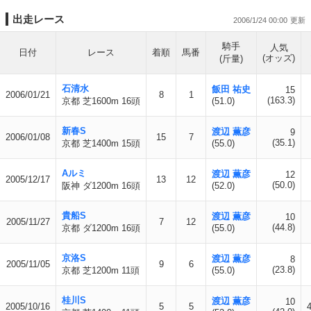
出走レース
2006/1/24 00:00
騎手
人気
日付
レース
着順
馬番
(オッズ)
(斤量)
石清水
飯田 祐史
15
2006/01/21
8
1
(163.3)
京都 芝1600m 16頭
(51.0)
新春S
渡辺 薫彦
9
2006/01/08
15
7
(35.1)
京都 芝1400m 15頭
(55.0)
Aルミ
渡辺 薫彦
12
2005/12/17
13
12
(50.0)
阪神 ダ1200m 16頭
(52.0)
貴船S
渡辺 薫彦
10
2005/11/27
7
12
(44.8)
京都 ダ1200m 16頭
(55.0)
京洛S
渡辺 薫彦
8
2005/11/05
9
6
(23.8)
京都 芝1200m 11頭
(55.0)
桂川S
渡辺 薫彦
10
2005/10/16
5
5