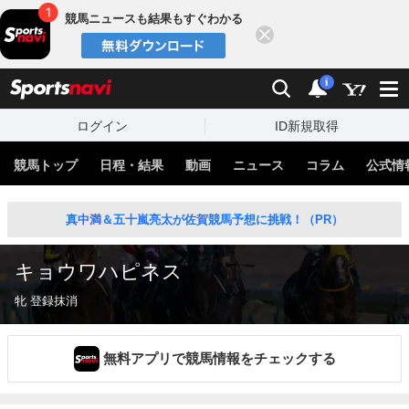
競馬ニュースも結果もすぐわかる
閉じる
スポーツナビ
検索
通知
i
ログイン
ID新規取得
競馬トップ
日程・結果
動画
ニュース
コラム
公式情
真中満＆五十嵐亮太が佐賀競馬予想に挑戦！（PR）
キョウワハピネス
牝 登録抹消
無料アプリで競馬情報をチェックする