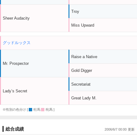
Troy
Sheer Audacity
Miss Upward
グッドルックス
Raise a Native
Mr. Prospector
Gold Digger
Secretariat
Lady’s Secret
Great Lady M.
※性別の色分け [
:牡馬
:牝馬 ]
総合成績
2006/6/7 00:00