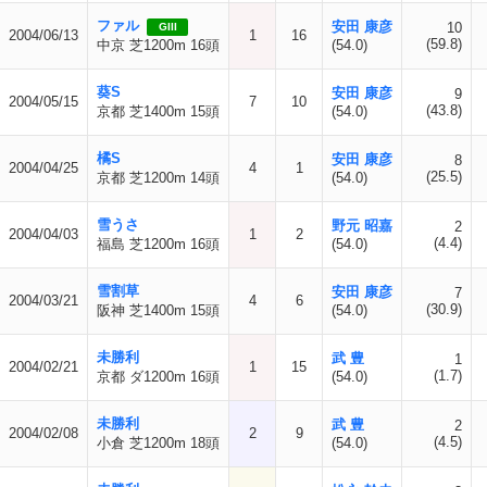
ファル
安田 康彦
10
GIII
2004/06/13
1
16
(59.8)
中京 芝1200m 16頭
(54.0)
葵S
安田 康彦
9
2004/05/15
7
10
(43.8)
京都 芝1400m 15頭
(54.0)
橘S
安田 康彦
8
2004/04/25
4
1
(25.5)
京都 芝1200m 14頭
(54.0)
雪うさ
野元 昭嘉
2
2004/04/03
1
2
(4.4)
福島 芝1200m 16頭
(54.0)
雪割草
安田 康彦
7
2004/03/21
4
6
(30.9)
阪神 芝1400m 15頭
(54.0)
未勝利
武 豊
1
2004/02/21
1
15
(1.7)
京都 ダ1200m 16頭
(54.0)
未勝利
武 豊
2
2004/02/08
2
9
(4.5)
小倉 芝1200m 18頭
(54.0)