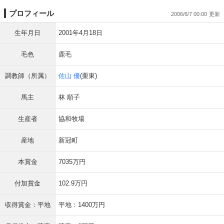
プロフィール
2006/6/7 00:00
生年月日
2001年4月18日
毛色
鹿毛
調教師（所属）
佐山 優
(栗東)
馬主
林 順子
生産者
協和牧場
産地
新冠町
本賞金
7035万円
付加賞金
102.9万円
収得賞金：平地
平地：1400万円