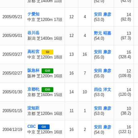
(42.0)
京都 芝1400m 11頭
(52.0)
テ愛知
安田 康彦
14
2005/05/21
12
4
(92.8)
中京 芝1200m 17頭
(53.0)
谷川岳
野元 昭嘉
13
2005/05/01
12
4
(97.3)
新潟 芝1400m 16頭
(54.0)
高松宮
安田 康彦
16
GI
2005/03/27
13
16
(328.4)
中京 芝1200m 18頭
(55.0)
阪急杯
安田 康彦
12
GIII
2005/02/27
16
7
(109.8)
阪神 芝1200m 16頭
(55.0)
京都牝
四位 洋文
14
GIII
2005/01/30
14
10
(120.0)
京都 芝1600m 15頭
(53.0)
淀短距
安田 康彦
10
2005/01/15
11
1
(38.2)
京都 芝1200m 16頭
(53.0)
CBC
安田 康彦
16
GII
2004/12/19
16
2
(122.1)
中京 芝1200m 16頭
(54.0)