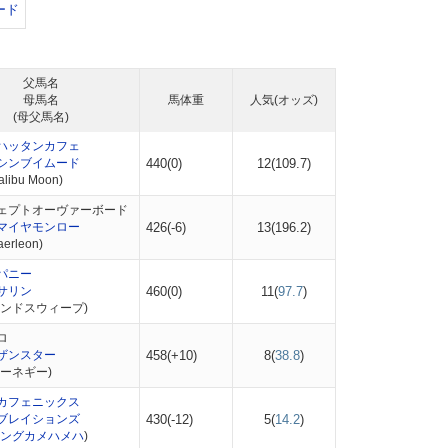
ード
父馬名
母馬名
馬体重
人気(オッズ)
(母父馬名)
ハッタンカフェ
シンブイムード
440(0)
12(
109.7
)
ibu Moon)
ェプトオーヴァーボード
マイヤモンロー
426(-6)
13(
196.2
)
rleon)
パニー
サリン
460(0)
11(
97.7
)
エンドスウィープ)
ロ
ザンスター
458(+10)
8(
38.8
)
ーネギー)
カフェニックス
ブレイションズ
430(-12)
5(
14.2
)
ングカメハメハ
)