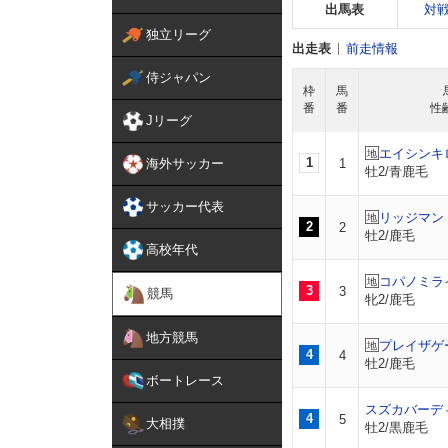
出馬表
対
独立リーグ
出走表
前走情報
侍ジャパン
枠
馬
番
番
性
Jリーグ
エイシンキ
1
海外サッカー
1
牡2/青鹿毛
サッカー代表
リッジマン
2
2
牡2/鹿毛
高校年代
コパノミラ
3
3
競馬
牝2/鹿毛
地方競馬
プレイザゲ
4
4
牡2/鹿毛
ボートレース
スズカバーデ
4
5
大相撲
牡2/黒鹿毛