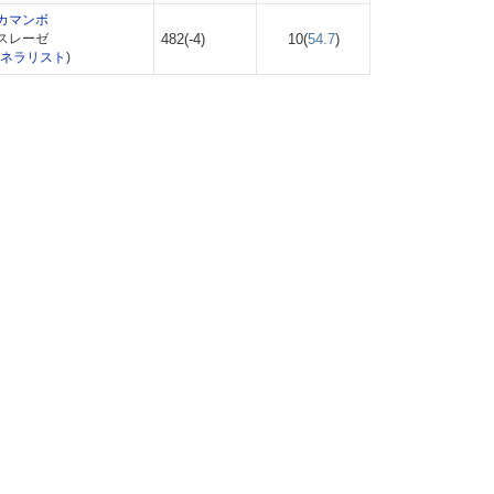
カマンボ
スレーゼ
482(-4)
10(
54.7
)
ネラリスト
)