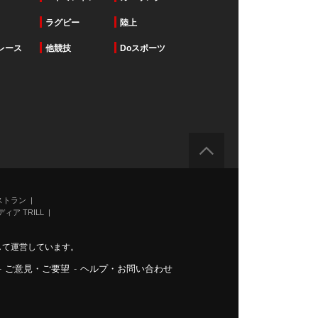
ラグビー
陸上
レース
他競技
Doスポーツ
ストラン
ィア TRILL
力して運営しています。
-
ご意見・ご要望
-
ヘルプ・お問い合わせ