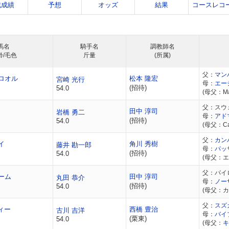
戦成績
予想
オッズ
結果
コースレコ
馬名
騎手名
調教師名
齢/毛色
斤量
(所属)
父：
マン
ロオル
松本 隆宏
宮崎 光行
母：
エー
(招待)
54.0
(母父：Mal
父：スウ
田中 淳司
岩橋 勇二
母：
アド
(招待)
54.0
(母父：Cae
父：
カン
イ
角川 秀樹
藤井 勘一郎
母：
パッ
(招待)
54.0
(母父：
父：パイ
ーム
田中 淳司
丸田 恭介
母：
ノー
(招待)
54.0
(母父：カ
父：
スズ
ィー
西橋 豊治
古川 吉洋
母：
バイ
(栗東)
54.0
(母父：
キ