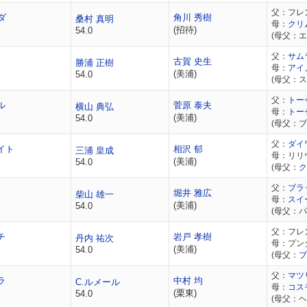
父：フレ
ダ
角川 秀樹
桑村 真明
母：
クリ
(招待)
54.0
(母父：
父：
サム
古賀 史生
勝浦 正樹
母：
アイ
(美浦)
54.0
(母父：ス
父：
トー
ル
菅原 泰夫
横山 典弘
母：
トー
(美浦)
54.0
(母父：
父：
ダイ
イト
相沢 郁
三浦 皇成
母：リリ
(美浦)
54.0
(母父：
ク
父：
ブラ
堀井 雅広
柴山 雄一
母：
スイ
(美浦)
54.0
(母父：
父：フレ
チ
岩戸 孝樹
丹内 祐次
母：プン
(美浦)
54.0
(母父：
ブ
父：
マツ
ラ
中村 均
C.ルメール
母：
コス
(栗東)
54.0
(母父：