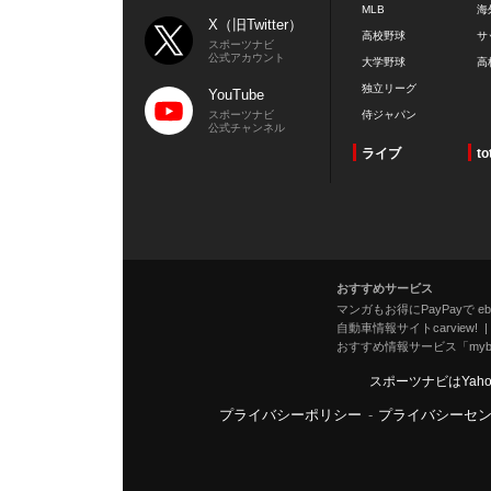
MLB
海
X（旧Twitter）
高校野球
サ
スポーツナビ
公式アカウント
大学野球
高
独立リーグ
YouTube
スポーツナビ
侍ジャパン
公式チャンネル
ライブ
to
おすすめサービス
マンガもお得にPayPayで eboo
自動車情報サイトcarview!
おすすめ情報サービス「mybe
スポーツナビはYah
プライバシーポリシー
-
プライバシーセ