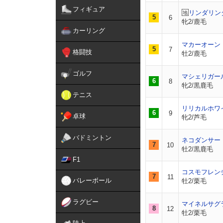
フィギュア
リンダリン
5
6
牝2/鹿毛
カーリング
マカーオーン
5
7
格闘技
牡2/鹿毛
ゴルフ
マシェリガー
6
8
牝2/黒鹿毛
テニス
リリカルホワ
6
9
卓球
牝2/芦毛
バドミントン
ネコダンサー
7
10
牡2/黒鹿毛
F1
コスモフレン
7
11
バレーボール
牡2/栗毛
ラグビー
マイネルサグ
8
12
牡2/栗毛