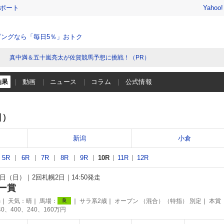
レポート
Yahoo
ングなら「毎日5％」おトク
真中満＆五十嵐亮太が佐賀競馬予想に挑戦！（PR）
結果
動画
ニュース
コラム
公式情報
日）
新潟
小倉
5R
6R
7R
8R
9R
10R
11R
12R
23日（日）
2回札幌2日
14:50発走
ー賞
m
天気：
晴
馬場：
サラ系2歳
オープン （混合）（特指） 別定
本賞
良
40、400、240、160万円