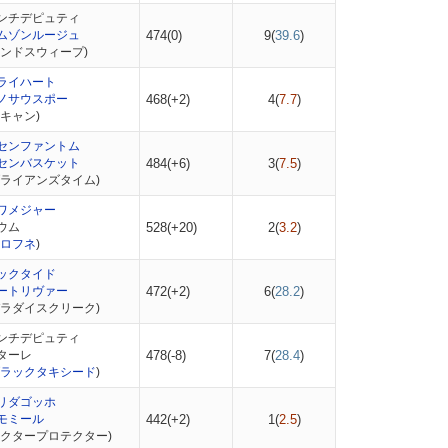
ンチデピュティ
ムゾンルージュ
474(0)
9(
39.6
)
エンドスウィープ)
ライハート
ノサウスポー
468(+2)
4(
7.7
)
キャン)
センファントム
センバスケット
484(+6)
3(
7.5
)
ブライアンズタイム)
ワメジャー
ウム
528(+20)
2(
3.2
)
ロフネ
)
ックタイド
ートリヴァー
472(+2)
6(
28.2
)
パラダイスクリーク)
ンチデピュティ
ターレ
478(-8)
7(
28.4
)
ラックタキシード
)
リダゴッホ
モミール
442(+2)
1(
2.5
)
ヘクタープロテクター)