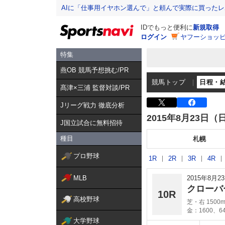
AIに「仕事用イヤホン選んで」と頼んで実際に買った
IDでもっと便利に
新規取得
ログイン
ヤフーショッピ
特集
燕OB 競馬予想挑む/PR
競馬トップ
日程・
髙津×三浦 監督対談/PR
Jリーグ戦力 徹底分析
2015年8月23日（
J国立試合に無料招待
種目
札幌
プロ野球
1R
2R
3R
4R
MLB
2015年8月
クローバ
10R
高校野球
芝・右 1500
金：1600、6
大学野球