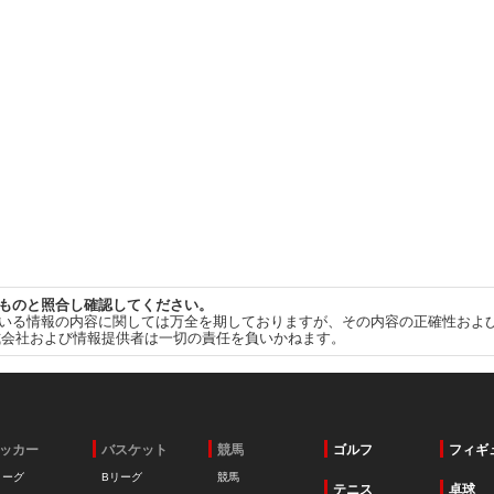
ものと照合し確認してください。
いる情報の内容に関しては万全を期しておりますが、その内容の正確性およ
式会社および情報提供者は一切の責任を負いかねます。
ッカー
バスケット
競馬
ゴルフ
フィギ
リーグ
Bリーグ
競馬
テニス
卓球