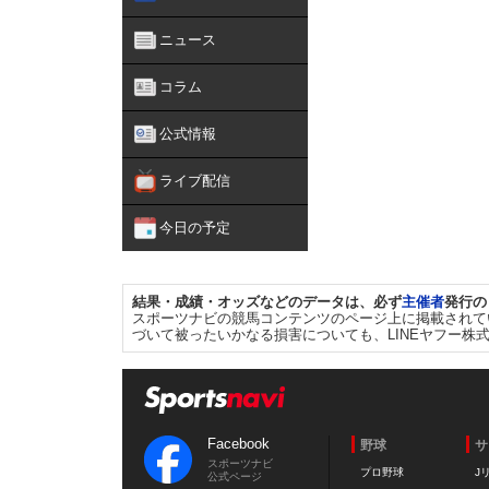
ニュース
コラム
公式情報
ライブ配信
今日の予定
結果・成績・オッズなどのデータは、必ず
主催者
発行の
スポーツナビの競馬コンテンツのページ上に掲載されて
づいて被ったいかなる損害についても、LINEヤフー株
Facebook
野球
サ
スポーツナビ
プロ野球
J
公式ページ