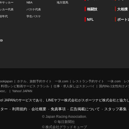
外サッカー
NBA
地方競馬
格闘技
大相撲
ッカー代表
バスケ代表
校年代
学生バスケ
NFL
ボート
to
kjapan
ホテル、旅館予約サイト 一休.com
レストラン予約サイト 一休.com レ
料理レシピ動画サービス クラシル
仕事・求人探しはスタンバイ
国内No.1女性向けメデ
st」
Yahoo! JAPAN
oo! JAPANのサービスであり、LINEヤフー株式会社がスポーツナビ株式会社と協
ンター
-
利用規約
-
会社概要
-
免責事項
-
広告掲載について
-
スタッフ募集
© Japan Racing Association.
© 毎日新聞社
© 株式会社グラッドキューブ