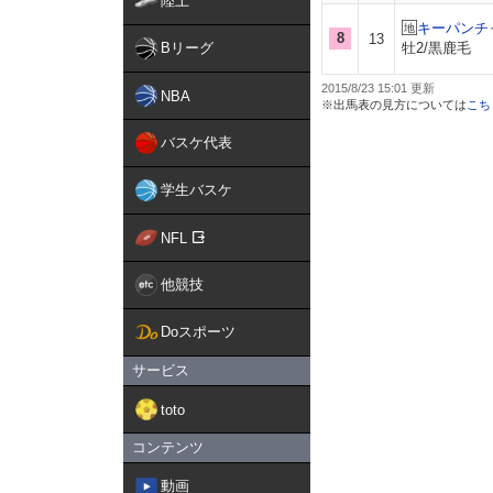
陸上
キーパンチ
8
13
Bリーグ
牡2/黒鹿毛
2015/8/23 15:01
NBA
※出馬表の見方については
こち
バスケ代表
学生バスケ
NFL
他競技
Doスポーツ
サービス
toto
コンテンツ
動画