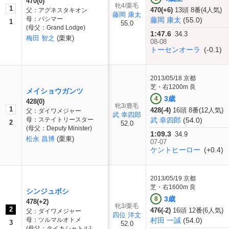
470(0)
牝4/栗毛
1
470(+6)
13頭 8番(4人気)
父：アグネスタキオン
藤岡 康太
母：バシマー
藤岡 康太
(55.0)
1
55.0
(母父：Grand Lodge)
1:47.6
34.3
梅田 智之
(栗東)
08-08
トーセンオーラ
(-0.1)
2013/05/18
京都
芝・右1200m 良
メイショウガンツ
3歳
4
428(0)
牝3/鹿毛
1
428(-4)
16頭 8番(12人気)
父：ダイワメジャー
武 幸四郎
母：ステイトリースター
武 幸四郎
(54.0)
2
52.0
(母父：Deputy Minister)
1:09.3
34.9
松永 昌博
(栗東)
07-07
ケントヒーロー
(+0.4)
2013/05/19
京都
芝・右1600m 良
シンジュボシ
3歳
8
478(+2)
牝3/栗毛
2
476(-2)
16頭 12番(6人気)
父：ダイワメジャー
四位 洋文
母：ツルマルオトメ
村田 一誠
(54.0)
3
52.0
(母父：タイキシャトル)