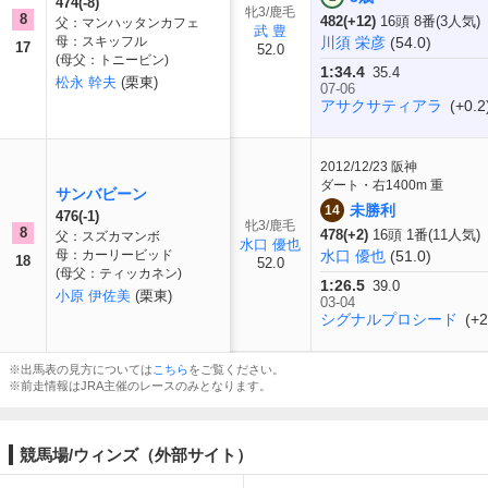
474(-8)
牝3/鹿毛
8
482(+12)
16頭 8番(3人気)
父：マンハッタンカフェ
武 豊
母：スキッフル
川須 栄彦
(54.0)
17
52.0
(母父：トニービン)
1:34.4
35.4
松永 幹夫
(栗東)
07-06
アサクサティアラ
(+0.2
2012/12/23
阪神
ダート・右1400m 重
サンバビーン
未勝利
14
476(-1)
牝3/鹿毛
8
478(+2)
16頭 1番(11人気)
父：スズカマンボ
水口 優也
母：カーリービッド
水口 優也
(51.0)
18
52.0
(母父：ティッカネン)
1:26.5
39.0
小原 伊佐美
(栗東)
03-04
シグナルプロシード
(+2
※出馬表の見方については
こちら
をご覧ください。
※前走情報はJRA主催のレースのみとなります。
競馬場/ウィンズ（外部サイト）