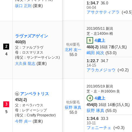
1:34.7
36.0
坂口 正則
(栗東)
04-04
アサクサティアラ
(+0.5
2013/05/11
新潟
芝・左1400m 稍
ラヴァズアゲイン
4歳上
6
460(0)
牝4/栗毛
2
460(-2)
16頭 7番(7人気)
父：ファルブラヴ
北村 友一
母：ロスマリヌス
嶋田 純次
(53.0)
4
55.0
(母父：サンデーサイレンス)
1:22.7
34.7
大久保 龍志
(栗東)
14-15
アラカメジョウ
(+0.2)
2013/05/19
新潟
芝・左・外1600m 良
アンペラトリス
4歳上
4
452(-2)
牝6/栗毛
3
454(0)
16頭 14番(15人気)
父：オペラハウス
荻野 琢真
母：レディーシップ
荻野 琢真
(55.0)
5
55.0
(母父：Crafty Prospector)
1:34.6
33.3
今野 貞一
(栗東)
10-11
フェニーチェ
(+0.3)