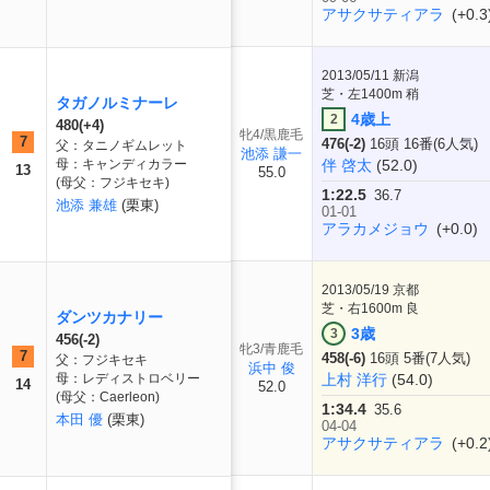
アサクサティアラ
(+0.3
2013/05/11
新潟
芝・左1400m 稍
タガノルミナーレ
4歳上
2
480(+4)
牝4/黒鹿毛
7
476(-2)
16頭 16番(6人気)
父：タニノギムレット
池添 謙一
母：キャンディカラー
伴 啓太
(52.0)
13
55.0
(母父：フジキセキ)
1:22.5
36.7
池添 兼雄
(栗東)
01-01
アラカメジョウ
(+0.0)
2013/05/19
京都
芝・右1600m 良
ダンツカナリー
3歳
3
456(-2)
牝3/青鹿毛
7
458(-6)
16頭 5番(7人気)
父：フジキセキ
浜中 俊
母：レディストロベリー
上村 洋行
(54.0)
14
52.0
(母父：Caerleon)
1:34.4
35.6
本田 優
(栗東)
04-04
アサクサティアラ
(+0.2