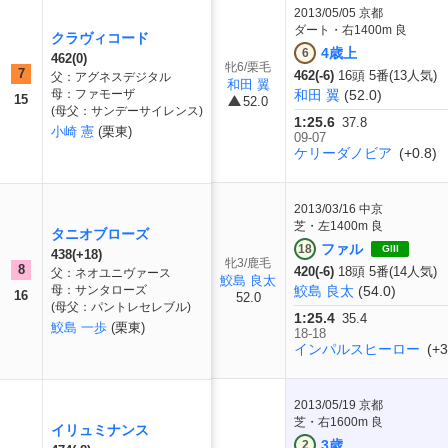
2013/05/05
京都
ダート・右1400m 良
クラヴィコード
4歳上
6
462(0)
牝6/栗毛
7
462(-6)
16頭 5番(13人気)
父：アグネスデジタル
和田 翼
母：ファモーザ
和田 翼
(52.0)
15
52.0
(母父：サンデーサイレンス)
1:25.6
37.8
小崎 憲
(栗東)
09-07
ケリーダノビア
(+0.8)
2013/03/16
中京
芝・左1400m 良
タニオブローズ
ファル
18
GIII
438(+18)
牝3/鹿毛
8
420(-6)
18頭 5番(14人気)
父：ネオユニヴァース
鮫島 良太
母：サンタローズ
鮫島 良太
(54.0)
16
52.0
(母父：パントレセレブル)
1:25.4
35.4
鮫島 一歩
(栗東)
18-18
インパルスヒーロー
(+3
2013/05/19
京都
芝・右1600m 良
イリュミナンス
3歳
2