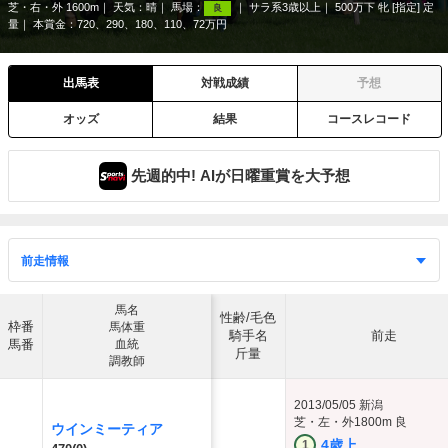
芝・右・外 1600m
天気：
晴
馬場：
サラ系3歳以上
500万下 牝 [指定] 定
良
量
本賞金：720、290、180、110、72万円
出馬表
対戦成績
予想
オッズ
結果
コースレコード
先週的中! AIが日曜重賞を大予想
馬名
性齢/毛色
枠番
馬体重
騎手名
前走
馬番
血統
斤量
調教師
2013/05/05
新潟
芝・左・外1800m 良
ウインミーティア
4歳上
1