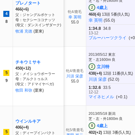
芝・右・外1600m 良
プレノタート
4歳上
2
466(+6)
牝4/鹿毛
4
460(-6)
13頭 5番(8人気)
父：ジャングルポケット
幸 英明
母：セクシーココナッツ
幸 英明
(55.0)
8
55.0
(母父：ダンスインザダーク)
1:34.8
34.8
牧浦 充徳
(栗東)
13-12
ブルーハーツクライ
(+0
2013/05/12
東京
芝・左1600m 良
チキウミサキ
立川特
2
450(+12)
牝4/青鹿毛
5
438(+4)
12頭 11番(8人気)
父：メイショウボーラー
川須 栄彦
母：アルクトゥルス
川須 栄彦
(52.0)
9
55.0
(母父：アドマイヤベガ)
1:32.6
33.5
牧田 和弥
(栗東)
12-12
マイネヒメル
(+0.1)
2013/05/18
新潟
芝・左・外1800m 良
ウインルキア
4歳上
8
406(+4)
牝5/青鹿毛
5
402(+2)
13頭 3番(5人気)
父：ディープインパクト