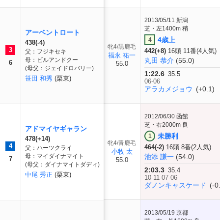
2013/05/11
新潟
芝・左1400m 稍
アーベントロート
4歳上
4
438(-4)
牝4/黒鹿毛
3
442(+8)
16頭 11番(4人気)
父：フジキセキ
福永 祐一
母：ビルアンドクー
丸田 恭介
(55.0)
6
55.0
(母父：ジェイドロバリー)
1:22.6
35.5
笹田 和秀
(栗東)
06-06
アラカメジョウ
(+0.1)
2012/06/30
函館
芝・右2000m 良
アドマイヤギャラン
未勝利
1
478(+14)
牝4/青鹿毛
4
464(-2)
16頭 8番(2人気)
父：ハーツクライ
小牧 太
母：マイダイナマイト
池添 謙一
(54.0)
7
55.0
(母父：ダイナマイトダディ)
2:03.3
35.4
中尾 秀正
(栗東)
10-11-07-06
ダノンキャスケード
(-0
2013/05/19
京都