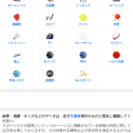
ボートレース
大相撲
フィギュア
カーリング
格闘技
ゴルフ
テニス
卓球
F1
バドミントン
バレーボール
ラグビー
NBA
陸上
Bリーグ
バスケ代表
学生バスケ
他競技
Doスポーツ
結果・成績・オッズなどのデータは、必ず
主催者
発行のものと照合し確認してく
ださい。
スポーツナビの競馬コンテンツのページ上に掲載されている情報の内容に関して
は万全を期しておりますが、その内容の正確性および安全性を保証するものでは