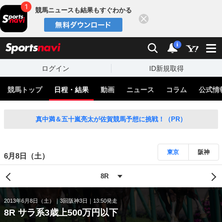
競馬ニュースも結果もすぐわかる
閉じる
スポーツナビ
検索
通知
i
ログイン
ID新規取得
競馬トップ
日程・結果
動画
ニュース
コラム
公式情
真中満＆五十嵐亮太が佐賀競馬予想に挑戦！（PR）
東京
阪神
6月8日（土）
2013年6月8日（土）
3回阪神3日
13:50発走
8R サラ系3歳上500万円以下