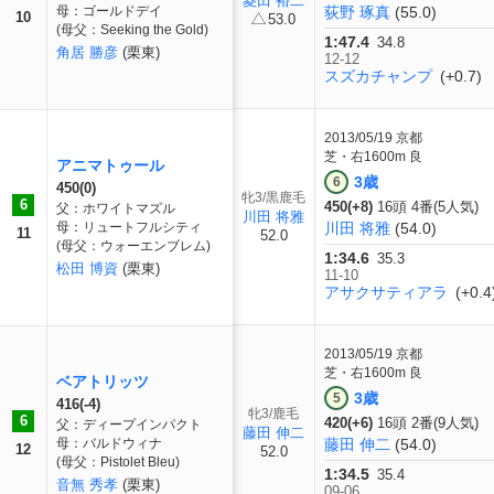
菱田 裕二
母：ゴールドデイ
荻野 琢真
(55.0)
10
53.0
(母父：Seeking the Gold)
1:47.4
34.8
角居 勝彦
(栗東)
12-12
スズカチャンプ
(+0.7)
2013/05/19
京都
芝・右1600m 良
アニマトゥール
3歳
6
450(0)
牝3/黒鹿毛
6
450(+8)
16頭 4番(5人気)
父：ホワイトマズル
川田 将雅
母：リュートフルシティ
川田 将雅
(54.0)
11
52.0
(母父：ウォーエンブレム)
1:34.6
35.3
松田 博資
(栗東)
11-10
アサクサティアラ
(+0.4
2013/05/19
京都
芝・右1600m 良
ベアトリッツ
3歳
5
416(-4)
牝3/鹿毛
6
420(+6)
16頭 2番(9人気)
父：ディープインパクト
藤田 伸二
母：バルドウィナ
藤田 伸二
(54.0)
12
52.0
(母父：Pistolet Bleu)
1:34.5
35.4
音無 秀孝
(栗東)
09-06