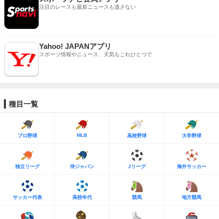
注目のレースも最新ニュースも逃さない
Yahoo! JAPANアプリ
スポーツ情報やニュース、天気もこれひとつで
種目一覧
MLB
プロ野球
高校野球
大学野球
独立リーグ
侍ジャパン
Jリーグ
海外サッカー
サッカー代表
高校年代
競馬
地方競馬