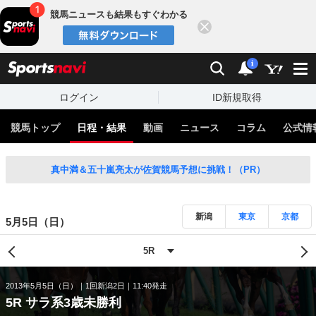
競馬ニュースも結果もすぐわかる
閉じる
スポーツナビ
検索
通知
i
ログイン
ID新規取得
競馬トップ
日程・結果
動画
ニュース
コラム
公式情
真中満＆五十嵐亮太が佐賀競馬予想に挑戦！（PR）
新潟
東京
京都
5月5日（日）
2013年5月5日（日）
1回新潟2日
11:40発走
5R サラ系3歳未勝利