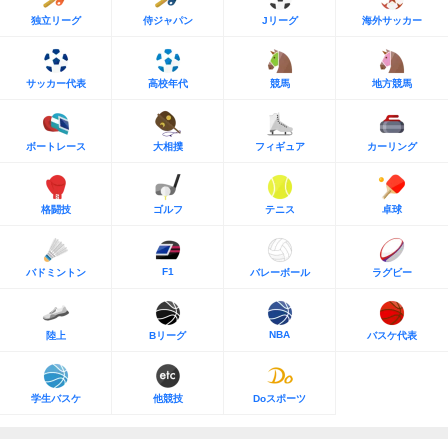
独立リーグ
侍ジャパン
Jリーグ
海外サッカー
サッカー代表
高校年代
競馬
地方競馬
ボートレース
大相撲
フィギュア
カーリング
格闘技
ゴルフ
テニス
卓球
F1
バドミントン
バレーボール
ラグビー
NBA
陸上
Bリーグ
バスケ代表
学生バスケ
他競技
Doスポーツ