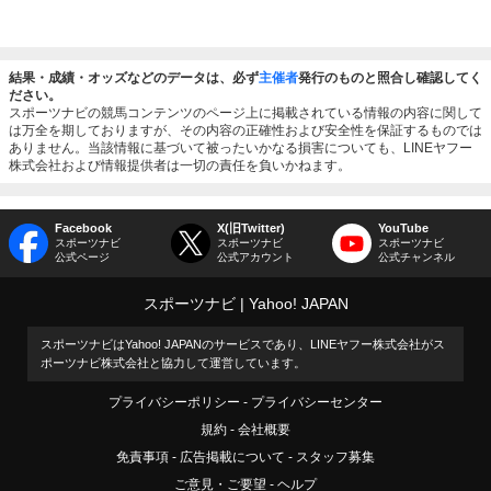
結果・成績・オッズなどのデータは、必ず
主催者
発行のものと照合し確認してく
ださい。
スポーツナビの競馬コンテンツのページ上に掲載されている情報の内容に関して
は万全を期しておりますが、その内容の正確性および安全性を保証するものでは
ありません。当該情報に基づいて被ったいかなる損害についても、LINEヤフー
株式会社および情報提供者は一切の責任を負いかねます。
Facebook
X(旧Twitter)
YouTube
スポーツナビ
スポーツナビ
スポーツナビ
公式ページ
公式アカウント
公式チャンネル
スポーツナビ
Yahoo! JAPAN
スポーツナビはYahoo! JAPANのサービスであり、LINEヤフー株式会社がス
ポーツナビ株式会社と協力して運営しています。
プライバシーポリシー
プライバシーセンター
規約
会社概要
免責事項
広告掲載について
スタッフ募集
ご意見・ご要望
ヘルプ