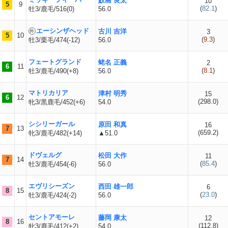
鮫島 良太
10
5
9
(
82.1
)
牡3/鹿毛/516(0)
56.0
エーシンザヘッド
古川 吉洋
3
5
10
(
9.3
)
牡3/栗毛/474(-12)
56.0
フェートグランド
蛯名 正義
2
6
11
(
8.1
)
牡3/鹿毛/490(+8)
56.0
マトリカリア
津村 明秀
15
6
12
(
298.0
)
牝3/黒鹿毛/452(+6)
54.0
シシリーガール
原田 和真
16
7
13
(
659.2
)
牝3/鹿毛/482(+14)
▲51.0
ドヴェルグ
松田 大作
11
7
14
(
85.4
)
牡3/鹿毛/454(-6)
56.0
エヴリシーズン
西田 雄一郎
6
8
15
(
23.0
)
牡3/鹿毛/424(-2)
56.0
セントアモーレ
藤岡 康太
12
8
16
(
112.8
)
牝3/鹿毛/412(+2)
54.0