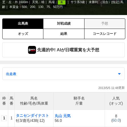
芝・左・外 1600m
天気：
晴
馬場：
サラ系3歳
未勝利 （混合）[指定] 馬
良
齢
本賞金：500、200、130、75、50万円
出馬表
対戦成績
予想
オッズ
結果
コースレコード
先週的中! AIが日曜重賞を大予想
2013/5/5 11:48
枠
馬
馬名
騎手名
人気
番
番
性齢/毛色/馬体重
斤量
(オッズ)
タニセンダイナスト
丸山 元気
8
1
1
(
60.0
)
牡3/鹿毛/438(-12)
56.0