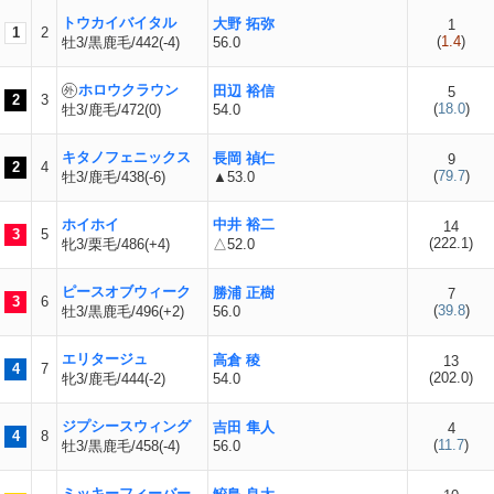
トウカイバイタル
大野 拓弥
1
1
2
(
1.4
)
牡3/黒鹿毛/442(-4)
56.0
ホロウクラウン
田辺 裕信
5
2
3
(
18.0
)
牡3/鹿毛/472(0)
54.0
キタノフェニックス
長岡 禎仁
9
2
4
(
79.7
)
牡3/鹿毛/438(-6)
▲53.0
ホイホイ
中井 裕二
14
3
5
(
222.1
)
牝3/栗毛/486(+4)
△52.0
ピースオブウィーク
勝浦 正樹
7
3
6
(
39.8
)
牡3/黒鹿毛/496(+2)
56.0
エリタージュ
高倉 稜
13
4
7
(
202.0
)
牝3/鹿毛/444(-2)
54.0
ジプシースウィング
吉田 隼人
4
4
8
(
11.7
)
牡3/黒鹿毛/458(-4)
56.0
ミッキーフィーバー