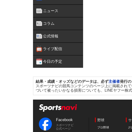
ニュース
コラム
公式情報
ライブ配信
今日の予定
結果・成績・オッズなどのデータは、必ず
主催者
発行の
スポーツナビの競馬コンテンツのページ上に掲載されて
づいて被ったいかなる損害についても、LINEヤフー株
Facebook
野球
サ
スポーツナビ
プロ野球
J
公式ページ