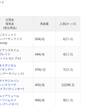
ード
父馬名
母馬名
馬体重
人気(オッズ)
(母父馬名)
ジズインメイ
ンバーサンライズ
504(-6)
6(
15.4
)
nzig)
イアンズタイム
ブレイト
444(-4)
4(
12.0
)
パントレセレブル)
ネスデジタル
ノサンデー
476(+2)
7(
18.4
)
サンデーサイレンス)
マイヤジャパン
シンクリーク
402(-9)
12(
296.2
)
クラバクシンオー
)
ルドアリュール
ノフジムスメ
466(-8)
9(
51.9
)
ングヘイロー
)