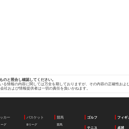
ものと照合し確認してください。
いる情報の内容に関しては万全を期しておりますが、その内容の正確性およ
式会社および情報提供者は一切の責任を負いかねます。
ッカー
バスケット
競馬
ゴルフ
フィギ
リーグ
Bリーグ
競馬
テニス
卓球