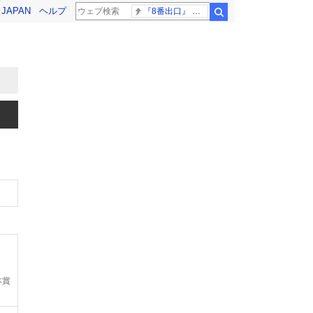
! JAPAN
ヘルプ
『8番出口』 金ロー
検索
本賞