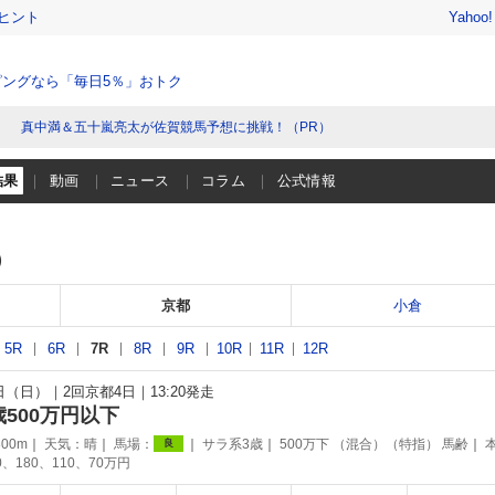
ヒント
Yahoo
ングなら「毎日5％」おトク
真中満＆五十嵐亮太が佐賀競馬予想に挑戦！（PR）
結果
動画
ニュース
コラム
公式情報
）
京都
小倉
5R
6R
7R
8R
9R
10R
11R
12R
5日（日）
2回京都4日
13:20発走
歳500万円以下
00m
天気：
晴
馬場：
サラ系3歳
500万下 （混合）（特指） 馬齢
良
0、180、110、70万円