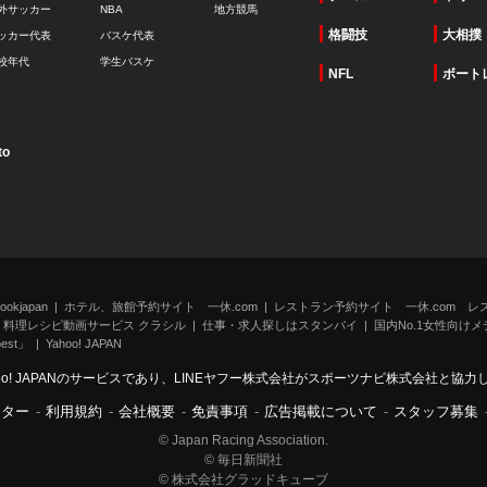
外サッカー
NBA
地方競馬
格闘技
大相撲
ッカー代表
バスケ代表
校年代
学生バスケ
NFL
ボート
to
kjapan
ホテル、旅館予約サイト 一休.com
レストラン予約サイト 一休.com レ
料理レシピ動画サービス クラシル
仕事・求人探しはスタンバイ
国内No.1女性向けメデ
st」
Yahoo! JAPAN
oo! JAPANのサービスであり、LINEヤフー株式会社がスポーツナビ株式会社と協
ンター
-
利用規約
-
会社概要
-
免責事項
-
広告掲載について
-
スタッフ募集
© Japan Racing Association.
© 毎日新聞社
© 株式会社グラッドキューブ