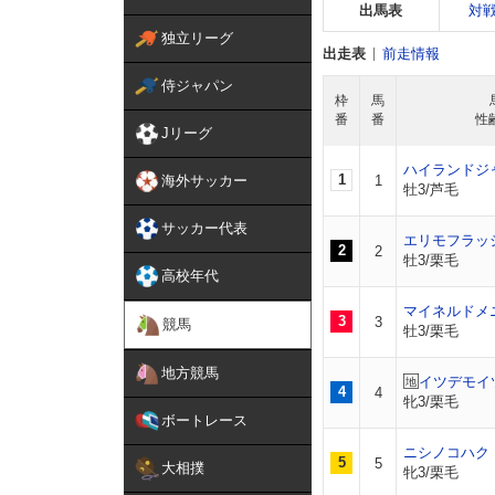
出馬表
対
独立リーグ
出走表
前走情報
侍ジャパン
枠
馬
番
番
性
Jリーグ
ハイランドジ
1
海外サッカー
1
牡3/芦毛
サッカー代表
エリモフラッ
2
2
牡3/栗毛
高校年代
マイネルドメ
3
3
競馬
牡3/栗毛
地方競馬
イツデモイ
4
4
牝3/栗毛
ボートレース
ニシノコハク
5
5
大相撲
牝3/栗毛