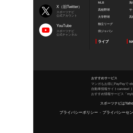
MLB
海
X（旧Twitter）
高校野球
サ
スポーツナビ
公式アカウント
大学野球
高
独立リーグ
YouTube
スポーツナビ
侍ジャパン
公式チャンネル
ライブ
to
おすすめサービス
マンガもお得にPayPayで eboo
自動車情報サイトcarview!
おすすめ情報サービス「mybe
スポーツナビはYah
プライバシーポリシー
-
プライバシーセ