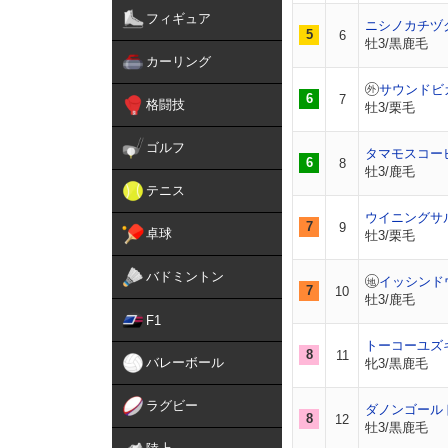
フィギュア
ニシノカチヅ
5
6
牡3/黒鹿毛
カーリング
サウンドビ
6
7
格闘技
牡3/栗毛
ゴルフ
タマモスコー
6
8
牡3/鹿毛
テニス
ウイニングサ
7
9
卓球
牡3/栗毛
バドミントン
イッシンド
7
10
牡3/鹿毛
F1
トーコーユズ
8
11
バレーボール
牝3/黒鹿毛
ラグビー
ダノンゴール
8
12
牡3/黒鹿毛