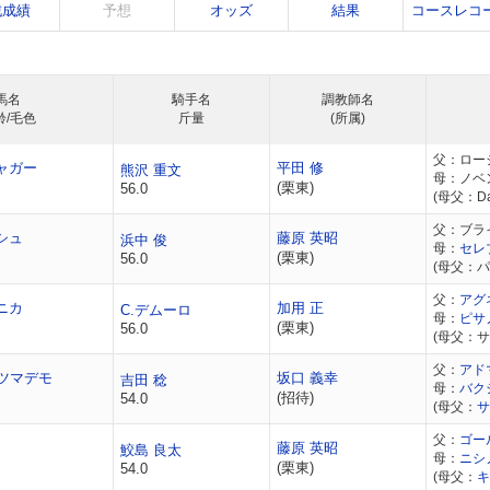
戦成績
予想
オッズ
結果
コースレコ
馬名
騎手名
調教師名
齢/毛色
斤量
(所属)
父：ロー
ャガー
平田 修
熊沢 重文
母：ノベ
(栗東)
56.0
(母父：Da
父：ブラ
シュ
藤原 英昭
浜中 俊
母：
セレ
(栗東)
56.0
(母父：
父：
アグ
ニカ
加用 正
C.デムーロ
母：
ピサ
(栗東)
56.0
(母父：
父：
アド
ツマデモ
坂口 義幸
吉田 稔
母：
バク
(招待)
54.0
(母父：
サ
父：
ゴー
藤原 英昭
鮫島 良太
母：
ニシ
(栗東)
54.0
(母父：
キ