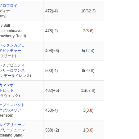
ノロブロイ
ディナ
472(-4)
10(
62.3
)
hy)
 Bull
esfromheaven
478(-2)
2(
3.6
)
awberry Road)
ハッタンカフェ
ドピクチャー
498(+6)
5(
12.4
)
フリート)
ンチデピュティ
ンリーロマンス
500(-4)
8(
20.8
)
サンデーサイレンス)
カマンボ
トヒット
482(+6)
11(
67.8
)
スラヴィック)
ープインパクト
クプルメリア
450(-4)
3(
3.8
)
rleon)
ルドアリュール
ブリーチューン
538(+2)
1(
3.0
)
ieland Band)