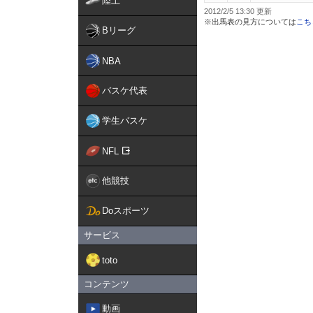
陸上
2012/2/5 13:30
※出馬表の見方については
こち
Bリーグ
NBA
バスケ代表
学生バスケ
NFL
他競技
Doスポーツ
サービス
toto
コンテンツ
動画