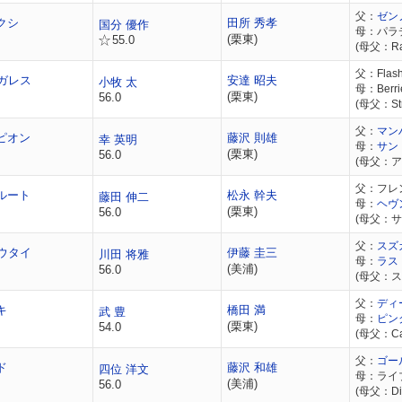
父：
ゼン
クシ
田所 秀孝
国分 優作
母：パラ
(栗東)
55.0
(母父：Ra
父：Flashy
ガレス
安達 昭夫
小牧 太
母：Berri
(栗東)
56.0
(母父：Str
父：
マン
ピオン
藤沢 則雄
幸 英明
母：
サン
(栗東)
56.0
(母父：ア
父：フレ
ルート
松永 幹夫
藤田 伸二
母：
ヘヴ
(栗東)
56.0
(母父：
父：
スズ
ウタイ
伊藤 圭三
川田 将雅
母：
ラス
(美浦)
56.0
(母父：
父：
ディ
キ
橋田 満
武 豊
母：
ピン
(栗東)
54.0
(母父：Cae
父：
ゴー
ド
藤沢 和雄
四位 洋文
母：ライ
(美浦)
56.0
(母父：Dix