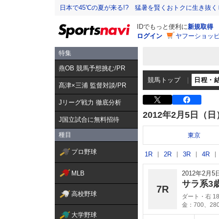
日本で45℃の夏が来る!? 猛暑を賢くおトクに生き抜く
IDでもっと便利に
新規取得
ログイン
ヤフーショッピ
特集
燕OB 競馬予想挑む/PR
競馬トップ
日程・
髙津×三浦 監督対談/PR
Jリーグ戦力 徹底分析
2012年2月5日（日
J国立試合に無料招待
種目
東京
プロ野球
1R
2R
3R
4R
MLB
2012年2月
サラ系3
7R
高校野球
ダート・右 18
金：700、28
大学野球