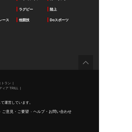
ラグビー
陸上
レース
他競技
Doスポーツ
ストラン
ィア TRILL
力して運営しています。
-
ご意見・ご要望
-
ヘルプ・お問い合わせ