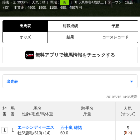
障害・芝 3930m
天気：
晴
馬場：
サラ系障害4歳以上
オープン （混合）
良
別定
本賞金：4500、1800、1100、680、450万円
出馬表
対戦成績
予想
オッズ
結果
コースレコード
無料アプリで競馬情報をチェックする
2010/5/15 14:35
枠
馬
馬名
騎手名
人気
番
番
性齢/毛色/馬体重
斤量
(オッズ)
エーシンディーエス
五十嵐 雄祐
5
1
1
(
8.3
)
牡5/鹿毛/510(+14)
60.0