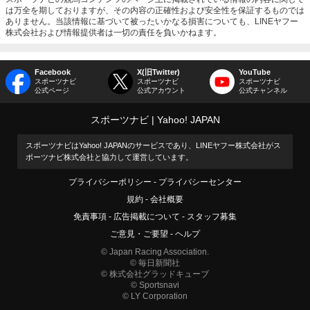
は万全を期しておりますが、その内容の正確性および安全性を保証するものでは
ありません。当該情報に基づいて被ったいかなる損害についても、LINEヤフー
株式会社および情報提供者は一切の責任を負いかねます。
Facebook
X(旧Twitter)
YouTube
スポーツナビ
スポーツナビ
スポーツナビ
公式ページ
公式アカウント
公式チャンネル
スポーツナビ
Yahoo! JAPAN
スポーツナビはYahoo! JAPANのサービスであり、LINEヤフー株式会社がス
ポーツナビ株式会社と協力して運営しています。
プライバシーポリシー
プライバシーセンター
規約
会社概要
免責事項
広告掲載について
スタッフ募集
ご意見・ご要望
ヘルプ
© Japan Racing Association.
© 毎日新聞社
© 株式会社グラッドキューブ
© Sportsnavi
© LY Corporation