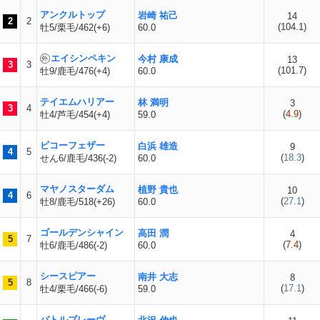
アンクルトップ
岩崎 祐己
14
2
2
(
104.1
)
牡5/栗毛/462(+6)
60.0
エイシンペキン
今村 康成
13
3
3
(
101.7
)
牡9/鹿毛/476(+4)
60.0
テイエムハリアー
林 満明
3
3
4
(
4.9
)
牡4/芦毛/454(+4)
59.0
ビコーフェザー
白浜 雄造
9
4
5
(
18.3
)
せん6/鹿毛/436(-2)
60.0
マヤノスターダム
植野 貴也
10
4
6
(
27.1
)
牡8/鹿毛/518(+26)
60.0
ゴールデンシャイン
高田 潤
4
5
7
(
7.4
)
牡6/鹿毛/486(-2)
60.0
シースピアー
南井 大志
8
5
8
(
17.1
)
牡4/栗毛/466(-6)
59.0
バトルブレーヴ