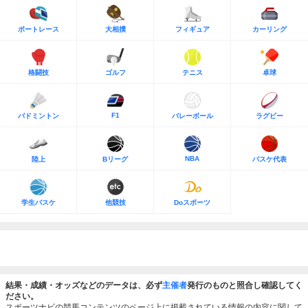
ボートレース
大相撲
フィギュア
カーリング
格闘技
ゴルフ
テニス
卓球
F1
バドミントン
バレーボール
ラグビー
NBA
陸上
Bリーグ
バスケ代表
学生バスケ
他競技
Doスポーツ
結果・成績・オッズなどのデータは、必ず
主催者
発行のものと照合し確認してく
ださい。
スポーツナビの競馬コンテンツのページ上に掲載されている情報の内容に関して