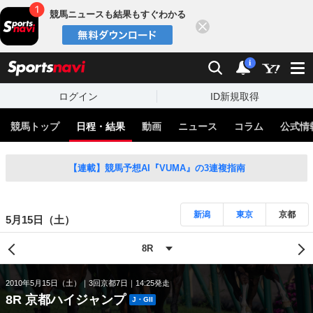
競馬ニュースも結果もすぐわかる
閉じる
スポーツナビ
検索
通知
i
ログイン
ID新規取得
競馬トップ
日程・結果
動画
ニュース
コラム
公式情
【連載】競馬予想AI『VUMA』の3連複指南
新潟
東京
京都
5月15日（土）
2010年5月15日（土）
3回京都7日
14:25発走
8R 京都ハイジャンプ
J・GII