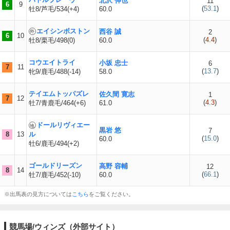
北沢 伸也
11
6
9
(
53.1
)
牡8/芦毛/534(+4)
60.0
エイシンボストン
西谷 誠
2
6
10
(
4.4
)
牡8/栗毛/498(0)
60.0
コウエイトライ
小坂 忠士
6
7
11
(
13.7
)
牝9/鹿毛/488(-14)
58.0
テイエムトッパズレ
佐久間 寛志
1
7
12
(
4.3
)
牡7/青鹿毛/464(+6)
61.0
ドールリヴィエー
黒岩 悠
7
8
13
ル
(
15.0
)
60.0
牡6/鹿毛/494(+2)
ゴールドリーズン
高野 容輔
12
8
14
(
66.1
)
牡7/鹿毛/452(-10)
60.0
※出馬表の見方については
こちら
をご覧ください。
競馬場/ウィンズ（外部サイト）