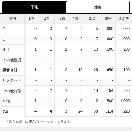
平地
障害
種別
1着
2着
3着
4着～
出走
勝率
連対率
0
0
1
4
5
.000
.000
GI
0
0
0
5
5
.000
.000
GII
1
1
1
7
10
.100
.200
GIII
-
-
-
-
-
-
-
その他重賞
1
1
2
16
20
.050
.100
重賞合計
-
-
-
-
-
-
-
リステッド
2
2
1
8
13
.154
.308
その他特別
1
1
0
0
2
.500
1.000
平場
4
4
3
24
35
.114
.229
合計
※「総合成績」はJRAのレースのみとなります。