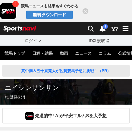
競馬ニュースも結果もすぐわかる
閉じる
スポーツナビ
検索
通知
i
ログイン
ID新規取得
競馬トップ
日程・結果
動画
ニュース
コラム
公式情
真中満＆五十嵐亮太が佐賀競馬予想に挑戦！（PR）
エイシンサンサン
牝 登録抹消
先週的中! AIが平安エルムSを大予想