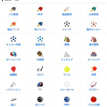
MLB
プロ野球
高校野球
大学野球
独立リーグ
侍ジャパン
Jリーグ
海外サッカー
サッカー代表
高校年代
競馬
地方競馬
ボートレース
大相撲
フィギュア
カーリング
格闘技
ゴルフ
テニス
卓球
F1
バドミントン
バレーボール
ラグビー
NBA
陸上
Bリーグ
バスケ代表