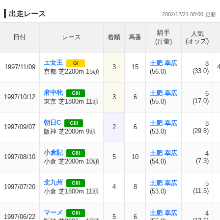
出走レース
2002/12/21 00:00
騎手
人気
日付
レース
着順
馬番
(オッズ)
(斤量)
エ女王
土肥 幸広
8
GI
1997/11/09
3
15
(33.0)
京都 芝2200m 15頭
(56.0)
府中牝
土肥 幸広
6
GIII
1997/10/12
3
6
(17.0)
東京 芝1800m 11頭
(55.0)
朝日C
土肥 幸広
8
GIII
1997/09/07
2
6
(29.8)
阪神 芝2000m 9頭
(53.0)
小倉記
土肥 幸広
4
GIII
1997/08/10
5
10
(7.3)
小倉 芝2000m 10頭
(54.0)
北九州
土肥 幸広
5
GIII
1997/07/20
4
8
(11.5)
小倉 芝1800m 11頭
(53.0)
マーメ
土肥 幸広
4
GIII
1997/06/22
5
6