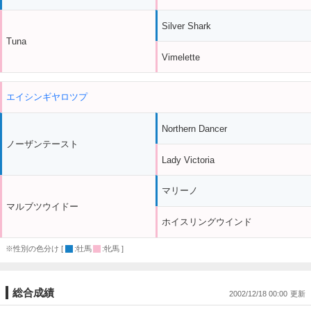
Silver Shark
Tuna
Vimelette
エイシンギヤロツプ
Northern Dancer
ノーザンテースト
Lady Victoria
マリーノ
マルブツウイドー
ホイスリングウインド
※性別の色分け [
:牡馬
:牝馬 ]
総合成績
2002/12/18 00:00