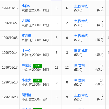
比叡S
土肥 幸広
3
1996/11/16
6
6
(6.9)
京都 芝2000m 13頭
(53.0)
古都S
土肥 幸広
2
1996/10/27
5
2
(4.0)
京都 芝2000m 12頭
(53.0)
渡月橋
土肥 幸広
6
1996/10/05
5
9
(16.0)
京都 芝1600m 14頭
(55.0)
オーク
田原 成貴
5
1996/09/14
5
3
(10.4)
阪神 芝2200m 10頭
(55.0)
中京記
幸 英明
14
GIII
1996/03/17
11
12
(53.3)
中京 芝2000m 16頭
(51.0)
小倉大
幸 英明
14
GIII
1996/02/18
5
8
(50.6)
小倉 芝1800m 16頭
(51.0)
関門橋
土肥 幸広
5
1996/01/28
5
9
(6.9)
小倉 芝2000m 9頭
(52.0)