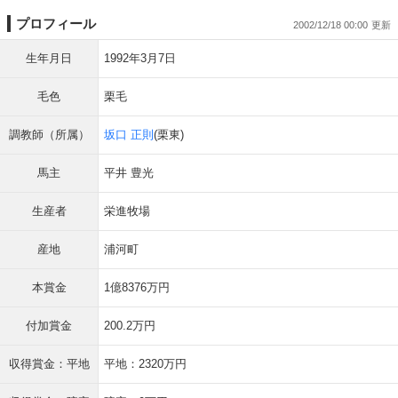
プロフィール
2002/12/18 00:00
生年月日
1992年3月7日
毛色
栗毛
調教師（所属）
坂口 正則
(栗東)
馬主
平井 豊光
生産者
栄進牧場
産地
浦河町
本賞金
1億8376万円
付加賞金
200.2万円
収得賞金：平地
平地：2320万円