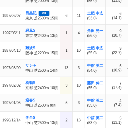
(13.5)
阪神 芝2000m 13頭
(55.0)
目黒記
土肥 幸広
6
GII
1997/06/07
6
11
(14.1)
東京 芝2500m 15頭
(53.0)
緑風S
角田 晃一
9
1997/05/11
1
4
(18.7)
東京 芝2400m 13頭
(56.0)
難波S
土肥 幸広
9
1997/04/13
1
10
(22.7)
阪神 芝2200m 15頭
(55.0)
サシャ
中舘 英二
5
1997/03/09
13
3
(10.9)
中山 芝2500m 14頭
(54.0)
松籟S
藤田 伸二
7
1997/02/02
3
10
(17.4)
京都 芝2400m 10頭
(55.0)
迎春S
中舘 英二
4
1997/01/05
5
3
(7.4)
中山 芝2500m 9頭
(55.0)
冬至S
中舘 英二
5
1996/12/14
2
13
(13.1)
中山 芝2500m 13頭
(53.0)