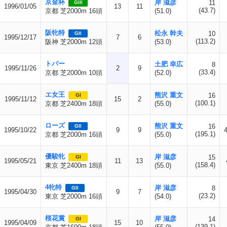
京金杯
岸 滋彦
11
GIII
1996/01/05
13
11
(43.7)
京都 芝2000m 16頭
(51.0)
阪牝特
松永 幹夫
10
GII
1995/12/17
7
6
(113.2)
阪神 芝2000m 12頭
(53.0)
トパー
土肥 幸広
8
1995/11/26
2
9
(33.4)
京都 芝2000m 10頭
(52.0)
エ女王
熊沢 重文
16
GI
1995/11/12
15
2
(100.1)
京都 芝2400m 18頭
(55.0)
ローズ
熊沢 重文
16
GII
1995/10/22
9
9
(195.1)
京都 芝2000m 16頭
(55.0)
優駿牝
岸 滋彦
15
GI
1995/05/21
11
13
(158.4)
東京 芝2400m 18頭
(55.0)
4牝特
岸 滋彦
8
GII
1995/04/30
9
7
(23.2)
東京 芝2000m 16頭
(54.0)
桜花賞
岸 滋彦
14
GI
1995/04/09
15
10
(139.1)