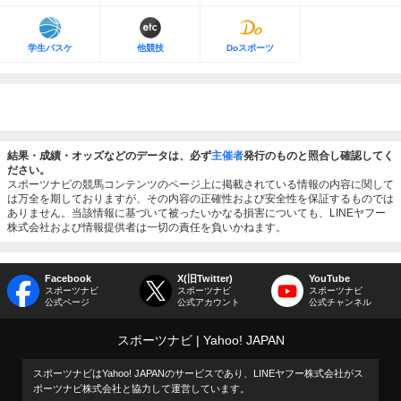
学生バスケ
他競技
Doスポーツ
結果・成績・オッズなどのデータは、必ず
主催者
発行のものと照合し確認してく
ださい。
スポーツナビの競馬コンテンツのページ上に掲載されている情報の内容に関して
は万全を期しておりますが、その内容の正確性および安全性を保証するものでは
ありません。当該情報に基づいて被ったいかなる損害についても、LINEヤフー
株式会社および情報提供者は一切の責任を負いかねます。
Facebook
X(旧Twitter)
YouTube
スポーツナビ
スポーツナビ
スポーツナビ
公式ページ
公式アカウント
公式チャンネル
スポーツナビ
Yahoo! JAPAN
スポーツナビはYahoo! JAPANのサービスであり、LINEヤフー株式会社がス
ポーツナビ株式会社と協力して運営しています。