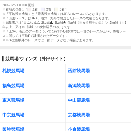
2002/12/21 00:00 更新
※着順の色分け [
:1着
:2着
:3着 ]
※「平地競走成績」と「障害競走成績」はJRAのレースのみとなります。
※「出走レース」はJRA、地方、海外で出走したレースの成績となります。
※減量表示は[
:1kg減
:2kg減
:3kg減
:4kg減（※女性騎手のみ）
:2kg減（※5
年以上、又は101勝以上の女性騎手のみ）] です。
※「上3F」表記のデータについて 1993年4月以前では一部のレースが上4F、障害レー
スに関しては平均Fで計測されたデータです。
※JRA主催以外のレースでは一部データがない場合があります。
競馬場/ウィンズ（外部サイト）
札幌競馬場
函館競馬場
福島競馬場
新潟競馬場
東京競馬場
中山競馬場
中京競馬場
京都競馬場
阪神競馬場
小倉競馬場