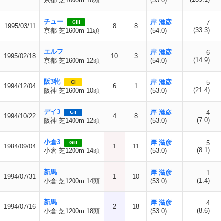
京都 芝1600m 18頭
(55.0)
チュー
岸 滋彦
7
GIII
1995/03/11
8
8
(33.3)
京都 芝1600m 11頭
(54.0)
エルフ
岸 滋彦
6
1995/02/18
10
3
(14.9)
京都 芝1600m 12頭
(54.0)
阪3牝
岸 滋彦
5
GI
1994/12/04
6
1
(21.4)
阪神 芝1600m 10頭
(53.0)
デイ3
岸 滋彦
4
GII
1994/10/22
4
8
(7.0)
阪神 芝1400m 12頭
(53.0)
小倉3
岸 滋彦
5
GIII
1994/09/04
1
11
(8.1)
小倉 芝1200m 14頭
(53.0)
新馬
岸 滋彦
1
1994/07/31
1
10
(1.4)
小倉 芝1200m 14頭
(53.0)
新馬
岸 滋彦
4
1994/07/16
2
18
(8.6)
小倉 芝1200m 18頭
(53.0)