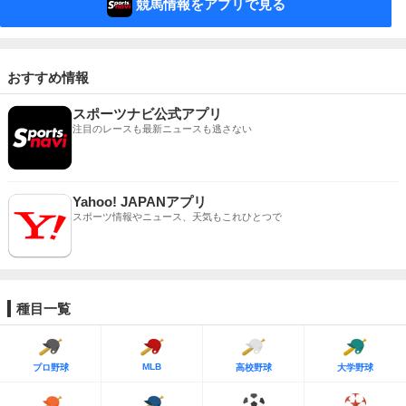
競馬情報をアプリで見る
おすすめ情報
スポーツナビ公式アプリ
注目のレースも最新ニュースも逃さない
Yahoo! JAPANアプリ
スポーツ情報やニュース、天気もこれひとつで
種目一覧
MLB
プロ野球
高校野球
大学野球