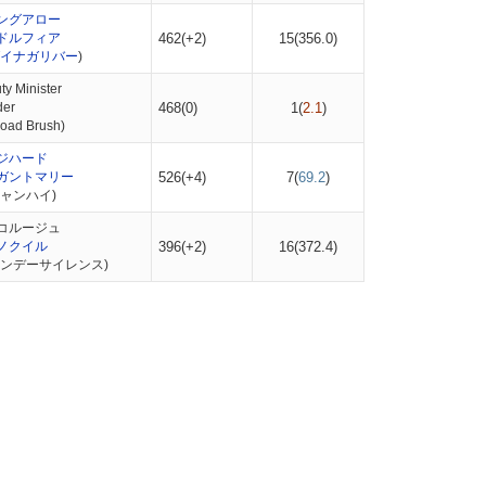
ングアロー
ドルフィア
462(+2)
15(
356.0
)
イナガリバー
)
 Minister
er
468(0)
1(
2.1
)
ad Brush)
ジハード
ガントマリー
526(+4)
7(
69.2
)
ャンハイ)
コルージュ
ノクイル
396(+2)
16(
372.4
)
サンデーサイレンス)