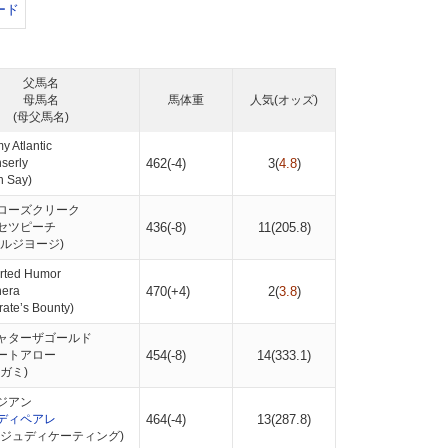
ード
父馬名
母馬名
馬体重
人気(オッズ)
(母父馬名)
 Atlantic
erly
462(-4)
3(
4.8
)
 Say)
ローズクリーク
セツピーチ
436(-8)
11(
205.8
)
ミルジヨージ)
rted Humor
era
470(+4)
2(
3.8
)
te’s Bounty)
ャターザゴールド
ートアロー
454(-8)
14(
333.1
)
ガミ)
ジアン
ディペアレ
464(-4)
13(
287.8
)
アジュディケーティング)