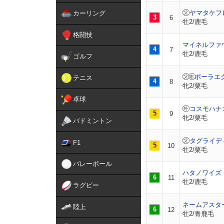
ヤマタケフ
カーリング
3
6
牡2/鹿毛
格闘技
マイネルファ
4
7
牡2/鹿毛
ゴルフ
ポーラエ
テニス
4
8
牝2/栗毛
卓球
コスモハナ
5
9
牝2/栗毛
バドミントン
タグライデ
F1
5
10
牡2/栗毛
バレーボール
ハタノワイズ
6
11
牡2/鹿毛
ラグビー
ネームアスタ
陸上
6
12
牡2/青鹿毛