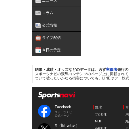
ニュース
コラム
公式情報
ライブ配信
今日の予定
結果・成績・オッズなどのデータは、必ず
主催者
発行の
スポーツナビの競馬コンテンツのページ上に掲載されて
づいて被ったいかなる損害についても、LINEヤフー株
Facebook
野球
サ
スポーツナビ
プロ野球
J
公式ページ
MLB
海
X（旧Twitter）
高校野球
サ