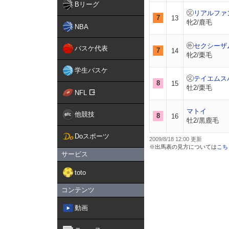
Bリーグ
リアルファ
7
13
牝2/鹿毛
NBA
セクシーザ
バスケ代表
7
14
牝2/栗毛
学生バスケ
テイエムス
8
15
牡2/栗毛
NFL
マトイ
他競技
8
16
牡2/黒鹿毛
Doスポーツ
2009/8/18 12:00
※出馬表の見方については
こち
サービス
toto
コンテンツ
動画