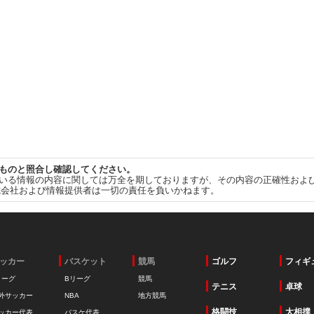
ものと照合し確認してください。
いる情報の内容に関しては万全を期しておりますが、その内容の正確性およ
式会社および情報提供者は一切の責任を負いかねます。
ッカー
バスケット
競馬
ゴルフ
フィギ
リーグ
Bリーグ
競馬
テニス
卓球
外サッカー
NBA
地方競馬
格闘技
大相撲
ッカー代表
バスケ代表