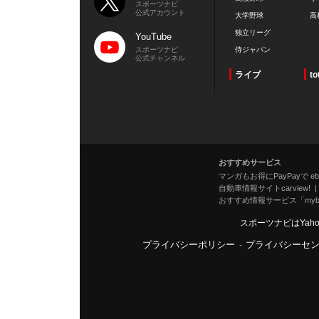
スポーツナビ
公式アカウント
大学野球
高
独立リーグ
YouTube
スポーツナビ
侍ジャパン
公式チャンネル
ライブ
to
おすすめサービス
マンガもお得にPayPayで eboo
自動車情報サイトcarview!
おすすめ情報サービス「mybe
スポーツナビはYah
プライバシーポリシー
-
プライバシーセ