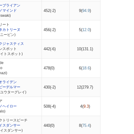
ーブライアン
ノマインド
452(-2)
9(
94.9
)
waki)
リート
ネカトリーヌ
456(-2)
5(
12.0
)
ニービン)
クジャスティス
ンスポット
442(-6)
10(
131.1
)
タイトスポット)
de
o
478(0)
6(
18.6
)
azi)
オライデン
ピーデルマー
430(-2)
12(
279.7
)
ピユウターグレイ)
ア
ノヘイロー
508(-4)
4(
9.3
)
lo)
クトリースピーチ
イスダンサー
440(0)
8(
75.4
)
ナイスダンサー)