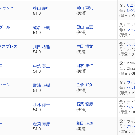
父：
サニ
レッシュ
畠山 重則
横山 義行
母：
シゲ
(美浦)
54.0
(母父：Mis
父：アフ
ヴール
畠山 吉宏
蛯名 正義
母：
マイ
(美浦)
54.0
(母父：ト
父：
シル
クスプレス
戸田 博文
川田 将雅
母：レイ
(美浦)
54.0
(母父：
父：Inclu
コ
田村 康仁
中舘 英二
母：Ghaz
(美浦)
54.0
(母父：Gh
父：
ワカ
ィーン
笹倉 武久
勝浦 正樹
母：
ハッ
(美浦)
54.0
(母父：
父：デヒ
石栗 龍彦
小林 淳一
母：
ハタ
(美浦)
54.0
(母父：Ha
父：ヴィ
ー
和田 正道
穂苅 寿彦
母：
グレ
(美浦)
54.0
(母父：