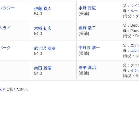
父：
ウイ
ンタジー
水野 貴広
伊藤 直人
母：
ルー
(美浦)
54.0
(母父：
ダ
父：Deputy
ムライ
萱野 浩二
木幡 初広
母：Powd
(美浦)
54.0
(母父：Bro
父：
エア
パーク
中野渡 清一
武士沢 友治
母：
エレ
(美浦)
54.0
(母父：シ
父：クロ
奥平 真治
南田 雅昭
母：
イシ
(美浦)
54.0
(母父：
ら
をご覧ください。