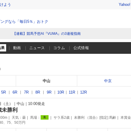
けよう
Yahoo
ングなら「毎日5％」おトク
【連載】競馬予想AI『VUMA』の3連複指南
結果
動画
ニュース
コラム
公式情報
）
中山
中京
5R
6R
7R
8R
9R
10R
11R
12R
9日（土）
中山
10:00発走
歳未勝利
00m
天気：
曇
馬場：
サラ系2歳
未勝利 （混合）[指定] 馬齢
本賞金
良
130、75、50万円