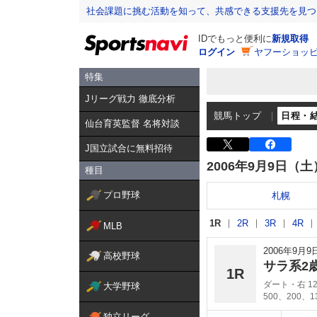
社会課題に挑む活動を知って、共感できる支援先を見つ
IDでもっと便利に
新規取得
ログイン
ヤフーショッピ
特集
Jリーグ戦力 徹底分析
競馬トップ
日程・
仙台育英監督 名将対談
J国立試合に無料招待
2006年9月9日（土
種目
プロ野球
札幌
1R
2R
3R
4R
MLB
2006年9月
高校野球
サラ系2
1R
ダート・右 12
大学野球
500、200、
独立リーグ