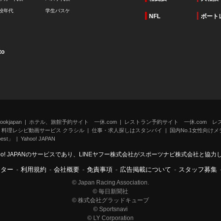
校年代
学生バスケ
NFL
ボート
to
kjapan
ホテル、旅館予約サイト 一休.com
レストラン予約サイト 一休.com レ
料理レシピ動画サービス クラシル
仕事・求人探しはスタンバイ
国内No.1女性向けメデ
st」
Yahoo! JAPAN
oo! JAPANのサービスであり、LINEヤフー株式会社がスポーツナビ株式会社と協
ンター
-
利用規約
-
会社概要
-
免責事項
-
広告掲載について
-
スタッフ募集
© Japan Racing Association.
© 毎日新聞社
© 株式会社グラッドキューブ
© Sportsnavi
© LY Corporation