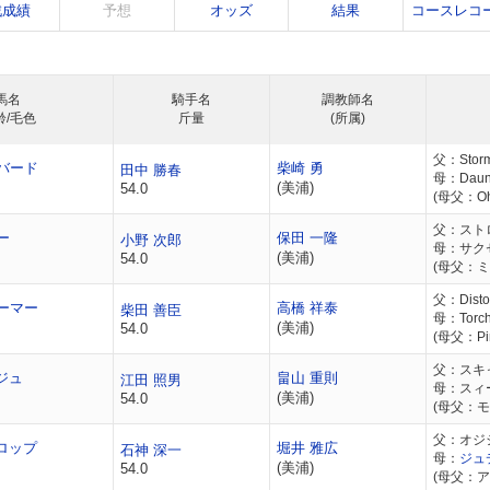
戦成績
予想
オッズ
結果
コースレコ
馬名
騎手名
調教師名
齢/毛色
斤量
(所属)
父：Stormy
バード
柴崎 勇
田中 勝春
母：Dauns
(美浦)
54.0
(母父：Oh
父：スト
ー
保田 一隆
小野 次郎
母：サク
(美浦)
54.0
(母父：
父：Disto
ーマー
高橋 祥泰
柴田 善臣
母：Torch
(美浦)
54.0
(母父：Pira
父：スキ
ジュ
畠山 重則
江田 照男
母：スィ
(美浦)
54.0
(母父：モ
父：オジ
ロップ
堀井 雅広
石神 深一
母：
ジュ
(美浦)
54.0
(母父：