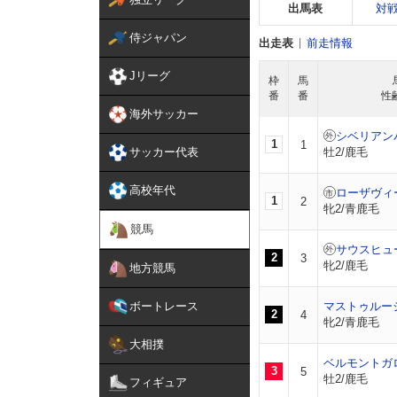
出馬表
対
侍ジャパン
出走表
前走情報
Jリーグ
枠
馬
番
番
性
海外サッカー
シベリアン
1
1
サッカー代表
牡2/鹿毛
高校年代
ローザヴィ
1
2
牝2/青鹿毛
競馬
サウスヒュ
2
3
牝2/鹿毛
地方競馬
ボートレース
マストゥルー
2
4
牝2/青鹿毛
大相撲
ベルモントガ
3
5
牡2/鹿毛
フィギュア