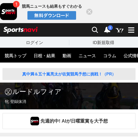
競馬ニュースも結果もすぐわかる
閉じる
スポーツナビ
検索
通知
i
ログイン
ID新規取得
競馬トップ
日程・結果
動画
ニュース
コラム
公式情
真中満＆五十嵐亮太が佐賀競馬予想に挑戦！（PR）
ルードルフィア
牝 登録抹消
先週的中! AIが日曜重賞を大予想