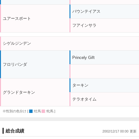
バウンテイアス
ユアースポート
フアインサラ
シゲルジンデン
Princely Gift
フロリバンダ
ターキン
グランドターキン
テラオタイム
※性別の色分け [
:牡馬
:牝馬 ]
総合成績
2002/12/17 00:00