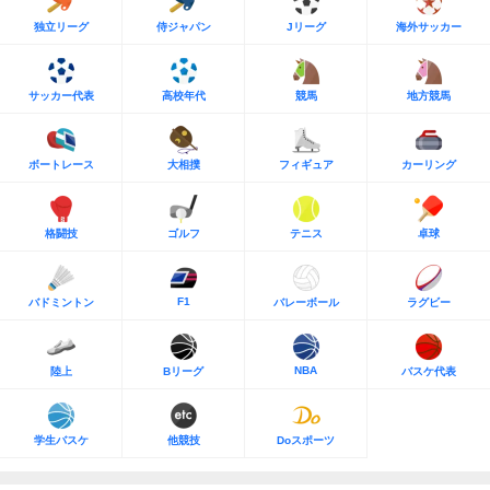
独立リーグ
侍ジャパン
Jリーグ
海外サッカー
サッカー代表
高校年代
競馬
地方競馬
ボートレース
大相撲
フィギュア
カーリング
格闘技
ゴルフ
テニス
卓球
F1
バドミントン
バレーボール
ラグビー
NBA
陸上
Bリーグ
バスケ代表
学生バスケ
他競技
Doスポーツ