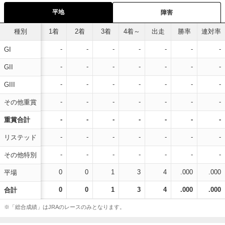
平地
障害
種別
1着
2着
3着
4着～
出走
勝率
連対率
-
-
-
-
-
-
-
GI
-
-
-
-
-
-
-
GII
-
-
-
-
-
-
-
GIII
-
-
-
-
-
-
-
その他重賞
-
-
-
-
-
-
-
重賞合計
-
-
-
-
-
-
-
リステッド
-
-
-
-
-
-
-
その他特別
0
0
1
3
4
.000
.000
平場
0
0
1
3
4
.000
.000
合計
※「総合成績」はJRAのレースのみとなります。