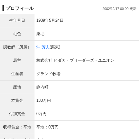
プロフィール
2002/12/17 00:00
生年月日
1989年5月24日
毛色
栗毛
調教師（所属）
沖 芳夫
(栗東)
馬主
株式会社 ヒダカ・ブリーダーズ・ユニオン
生産者
グランド牧場
産地
静内町
本賞金
130万円
付加賞金
0万円
収得賞金：平地
平地：0万円