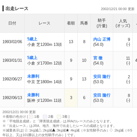
出走レース
2002/12/21 00:00
騎手
人気
日付
レース
着順
馬番
(オッズ)
(斤量)
5歳上
内山 正博
9
1993/02/06
13
8
(-)
小倉 芝1200m 13頭
(54.0)
5歳上
宮 徹
11
1993/01/31
9
10
4
(-)
小倉 ダ1700m 12頭
(54.0)
未勝利
安田 隆行
2
1992/06/27
9
13
(-)
中京 芝1800m 14頭
(53.0)
未勝利
安田 隆行
8
1992/06/13
3
6
(-)
阪神 ダ1200m 11頭
(53.0)
2002/12/21 00:00 更新
※着順の色分け [
:1着
:2着
:3着 ]
※「平地競走成績」と「障害競走成績」はJRAのレースのみとなります。
※「出走レース」はJRA、地方、海外で出走したレースの成績となります。
※減量表示は[
:1kg減
:2kg減
:3kg減
:4kg減（※女性騎手のみ）
:2kg減（※5
年以上、又は101勝以上の女性騎手のみ）] です。