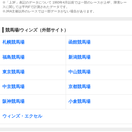
※「上3F」表記のデータについて 1993年4月以前では一部のレースが上4F、障害レー
スに関しては平均Fで計測されたデータです。
※JRA主催以外のレースでは一部データがない場合があります。
競馬場/ウィンズ（外部サイト）
札幌競馬場
函館競馬場
福島競馬場
新潟競馬場
東京競馬場
中山競馬場
中京競馬場
京都競馬場
阪神競馬場
小倉競馬場
ウィンズ・エクセル