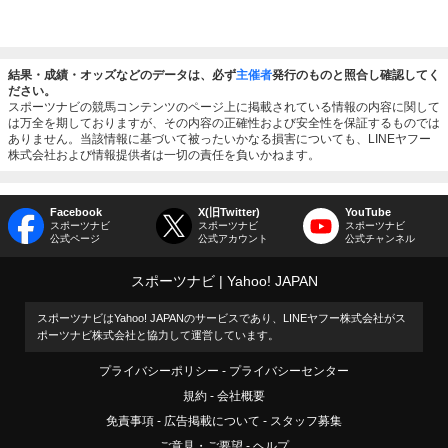
結果・成績・オッズなどのデータは、必ず
主催者
発行のものと照合し確認してく
ださい。
スポーツナビの競馬コンテンツのページ上に掲載されている情報の内容に関して
は万全を期しておりますが、その内容の正確性および安全性を保証するものでは
ありません。当該情報に基づいて被ったいかなる損害についても、LINEヤフー
株式会社および情報提供者は一切の責任を負いかねます。
Facebook
X(旧Twitter)
YouTube
スポーツナビ
スポーツナビ
スポーツナビ
公式ページ
公式アカウント
公式チャンネル
スポーツナビ
Yahoo! JAPAN
スポーツナビはYahoo! JAPANのサービスであり、LINEヤフー株式会社がス
ポーツナビ株式会社と協力して運営しています。
プライバシーポリシー
プライバシーセンター
規約
会社概要
免責事項
広告掲載について
スタッフ募集
ご意見・ご要望
ヘルプ