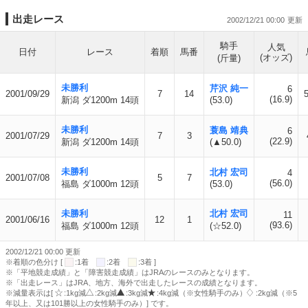
出走レース
2002/12/21 00:00
騎手
人気
日付
レース
着順
馬番
(オッズ)
(斤量)
未勝利
芹沢 純一
6
2001/09/29
7
14
(16.9)
新潟 ダ1200m 14頭
(53.0)
未勝利
蓑島 靖典
6
2001/07/29
7
3
(22.9)
新潟 ダ1200m 14頭
(▲50.0)
未勝利
北村 宏司
4
2001/07/08
5
7
(56.0)
福島 ダ1000m 12頭
(53.0)
未勝利
北村 宏司
11
2001/06/16
12
1
(93.6)
福島 ダ1000m 12頭
(☆52.0)
2002/12/21 00:00 更新
※着順の色分け [
:1着
:2着
:3着 ]
※「平地競走成績」と「障害競走成績」はJRAのレースのみとなります。
※「出走レース」はJRA、地方、海外で出走したレースの成績となります。
※減量表示は[
:1kg減
:2kg減
:3kg減
:4kg減（※女性騎手のみ）
:2kg減（※5
年以上、又は101勝以上の女性騎手のみ）] です。