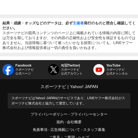
結果・成績・オッズなどのデータは、必ず
主催者
発行のものと照合し確認してく
ださい。
スポーツナビの競馬コンテンツのページ上に掲載されている情報の内容に関して
は万全を期しておりますが、その内容の正確性および安全性を保証するものでは
ありません。当該情報に基づいて被ったいかなる損害についても、LINEヤフー
株式会社および情報提供者は一切の責任を負いかねます。
Facebook
X(旧Twitter)
YouTube
スポーツナビ
スポーツナビ
スポーツナビ
公式ページ
公式アカウント
公式チャンネル
スポーツナビ
Yahoo! JAPAN
スポーツナビはYahoo! JAPANのサービスであり、LINEヤフー株式会社がス
ポーツナビ株式会社と協力して運営しています。
プライバシーポリシー
プライバシーセンター
規約
会社概要
免責事項
広告掲載について
スタッフ募集
ご意見・ご要望
ヘルプ