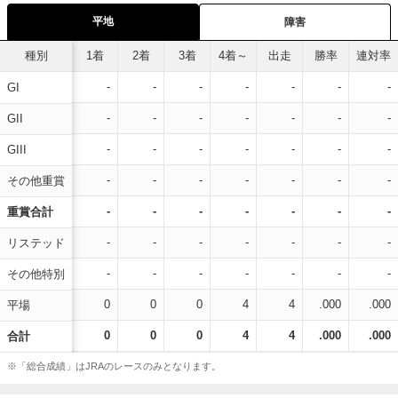
平地
障害
種別
1着
2着
3着
4着～
出走
勝率
連対率
-
-
-
-
-
-
-
GI
-
-
-
-
-
-
-
GII
-
-
-
-
-
-
-
GIII
-
-
-
-
-
-
-
その他重賞
-
-
-
-
-
-
-
重賞合計
-
-
-
-
-
-
-
リステッド
-
-
-
-
-
-
-
その他特別
0
0
0
4
4
.000
.000
平場
0
0
0
4
4
.000
.000
合計
※「総合成績」はJRAのレースのみとなります。