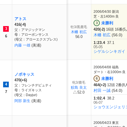
2006/04/30
新潟
芝・左1400m 良
アトス
未勝利
3
416(-4)
牡3/黒鹿毛
3
420(-2)
16頭 16番(5
父：アマジックマン
木幡 初広
母：アローボンサンス
木幡 初広
(56.0)
6
56.0
(母父：アローエクスプレス)
1:23.4
37.1
内藤 一雄
(美浦)
05-05
シゲルシンキガイ
2006/04/08
福島
ダート・右1000m 良
ノボキッス
未勝利
6
470(+6)
牝3/鹿毛
4
464(+2)
12頭 2番(8
父：フレンチデピュティ
鮫島 良太
母：ライズキッス
村田 一誠
(54.0)
7
52.0
(母父：Dayjur)
1:02.4
38.2
阿部 新生
(美浦)
06-07
ショウエンジェリ
2006/04/23
東京