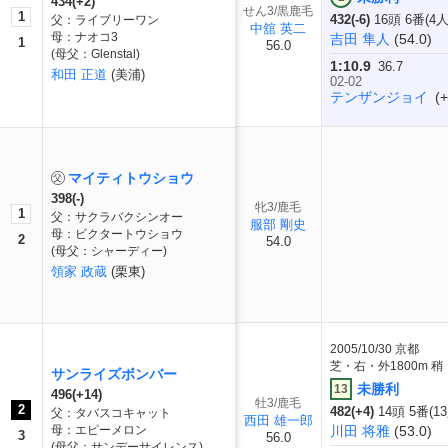
434(+2)
せん3/黒鹿毛
1
432(-6)
16頭 6番(4
父：ライブリーワン
中舘 英二
母：ナオコ3
吉田 隼人
(54.0)
1
56.0
(母父：Glenstal)
1:10.9
36.7
和田 正道
(美浦)
02-02
テンザンジョイ
(+
マイティトウショウ
398(-)
牝3/鹿毛
1
父：サクラバクシンオー
服部 剛史
母：ビクタートウショウ
2
54.0
(母父：シャーディー)
領家 政蔵
(栗東)
2005/10/30
京都
芝・右・外1800m 稍
サンライズボンバー
未勝利
13
496(+14)
牡3/鹿毛
2
482(+4)
14頭 5番(1
父：タバスコキャット
西田 雄一郎
母：エピーメロン
川田 将雅
(53.0)
3
56.0
(母父：サンデーサイレンス)