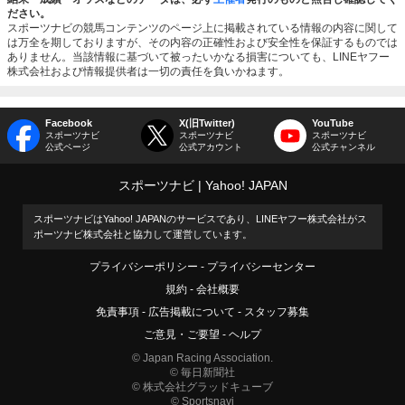
ださい。
スポーツナビの競馬コンテンツのページ上に掲載されている情報の内容に関して
は万全を期しておりますが、その内容の正確性および安全性を保証するものでは
ありません。当該情報に基づいて被ったいかなる損害についても、LINEヤフー
株式会社および情報提供者は一切の責任を負いかねます。
Facebook
X(旧Twitter)
YouTube
スポーツナビ
スポーツナビ
スポーツナビ
公式ページ
公式アカウント
公式チャンネル
スポーツナビ
Yahoo! JAPAN
スポーツナビはYahoo! JAPANのサービスであり、LINEヤフー株式会社がス
ポーツナビ株式会社と協力して運営しています。
プライバシーポリシー
プライバシーセンター
規約
会社概要
免責事項
広告掲載について
スタッフ募集
ご意見・ご要望
ヘルプ
© Japan Racing Association.
© 毎日新聞社
© 株式会社グラッドキューブ
© Sportsnavi