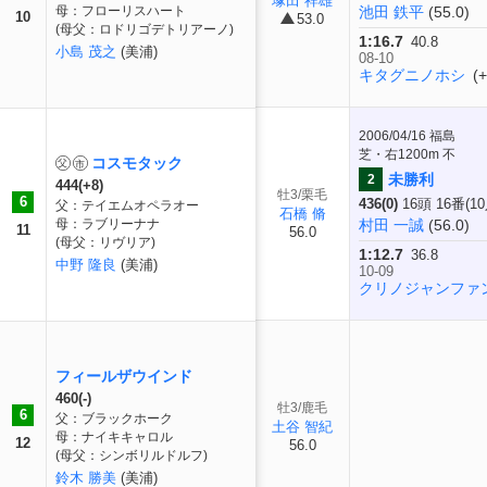
塚田 祥雄
母：フローリスハート
池田 鉄平
(55.0)
10
53.0
(母父：ロドリゴデトリアーノ)
1:16.7
40.8
小島 茂之
(美浦)
08-10
キタグニノホシ
(+
2006/04/16
福島
芝・右1200m 不
コスモタック
未勝利
2
444(+8)
牡3/栗毛
6
436(0)
16頭 16番(1
父：テイエムオペラオー
石橋 脩
母：ラブリーナナ
村田 一誠
(56.0)
11
56.0
(母父：リヴリア)
1:12.7
36.8
中野 隆良
(美浦)
10-09
クリノジャンファ
フィールザウインド
460(-)
牡3/鹿毛
6
父：ブラックホーク
土谷 智紀
母：ナイキキャロル
12
56.0
(母父：シンボリルドルフ)
鈴木 勝美
(美浦)