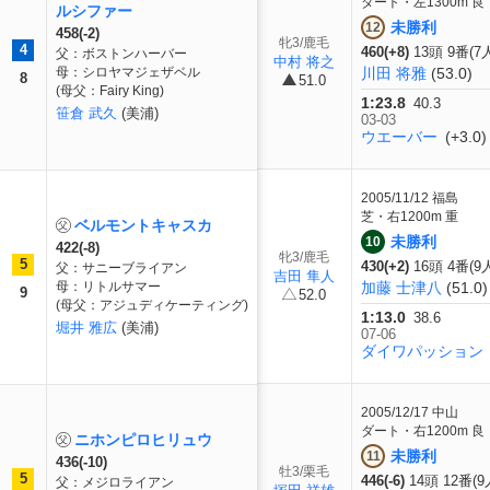
ダート・左1300m 良
ルシファー
未勝利
12
458(-2)
牝3/鹿毛
4
460(+8)
13頭 9番(7
父：ボストンハーバー
中村 将之
母：シロヤマジェザベル
川田 将雅
(53.0)
8
51.0
(母父：Fairy King)
1:23.8
40.3
笹倉 武久
(美浦)
03-03
ウエーバー
(+3.0)
2005/11/12
福島
芝・右1200m 重
ベルモントキャスカ
未勝利
10
422(-8)
牝3/鹿毛
5
430(+2)
16頭 4番(9
父：サニーブライアン
吉田 隼人
母：リトルサマー
加藤 士津八
(51.0)
9
52.0
(母父：アジュディケーティング)
1:13.0
38.6
堀井 雅広
(美浦)
07-06
ダイワパッション
2005/12/17
中山
ダート・右1200m 良
ニホンピロヒリュウ
未勝利
11
436(-10)
牡3/栗毛
5
446(-6)
14頭 12番(9
父：メジロライアン