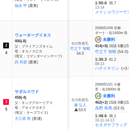
1:50.6
36.7
福永 甲
(栗東)
13-14
メイショウジーゲ
2006/01/09
京都
ダート・右1400m 良
ウォーターグイネス
未勝利
16
406(-8)
牝3/青鹿毛
2
414(+8)
16頭 6番(1
父：ブライアンズタイム
竹之下 智昭
母：オカノスピカ
竹之下 智昭
(54.0)
4
54.0
(母父：コマンダーインチーフ)
1:30.3
41.2
武 邦彦
(栗東)
08-13
ハナイチリン
(+3.
2006/01/21
小倉
芝・右1800m 良
サダルスウド
未勝利
14
458(-4)
牡3/黒鹿毛
3
462(+2)
15頭 8番(1
父：キンググローリアス
黛 弘人
母：アオイチヨギク
高野 和馬
(53.0)
5
53.0
(母父：ターゴワイス)
1:48.6
36.1
大江原 哲
(美浦)
10-11-14-13
セタガヤフラッグ