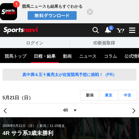
競馬ニュースも結果もすぐわかる
閉じる
スポーツナビ
検索
通知
i
ログイン
ID新規取得
競馬トップ
日程・結果
動画
ニュース
コラム
公式情
真中満＆五十嵐亮太が佐賀競馬予想に挑戦！（PR）
新潟
東京
中京
5月21日（日）
2006年5月21日（日）
新潟
11:15発走
4R サラ系3歳未勝利