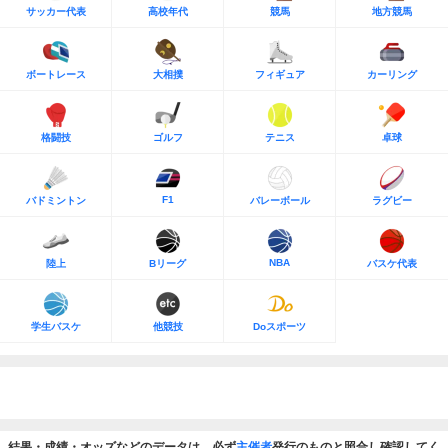
サッカー代表
高校年代
競馬
地方競馬
ボートレース
大相撲
フィギュア
カーリング
格闘技
ゴルフ
テニス
卓球
F1
バドミントン
バレーボール
ラグビー
NBA
陸上
Bリーグ
バスケ代表
学生バスケ
他競技
Doスポーツ
結果・成績・オッズなどのデータは、必ず
主催者
発行のものと照合し確認してく