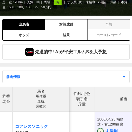
芝・左 1200m
天気：
晴
馬場：
サラ系3歳
未勝利 （混合） 馬齢
本賞
良
金：500、200、130、75、50万円
出馬表
対戦成績
予想
オッズ
結果
コースレコード
先週的中! AIが平安エルムSを大予想
馬名
性齢/毛色
枠番
馬体重
騎手名
前走
馬番
血統
斤量
調教師
2006/04/23
福島
芝・右1200m 良
コアレスソニック
未勝利
2