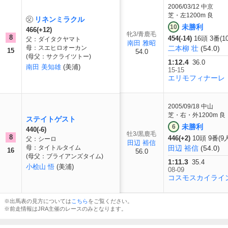
2006/03/12
中京
芝・左1200m 良
リネンミラクル
未勝利
10
466(+12)
牝3/青鹿毛
8
454(-14)
16頭 3番(1
父：ダイタクヤマト
南田 雅昭
母：スエヒロオーカン
二本柳 壮
(54.0)
15
54.0
(母父：サクライツトー)
1:12.4
36.0
南田 美知雄
(美浦)
15-15
エリモフィナーレ
2005/09/18
中山
芝・右・外1200m 良
ステイトゲスト
未勝利
6
440(-6)
牡3/黒鹿毛
8
446(+2)
10頭 9番(9
父：シーロ
田辺 裕信
母：タイトルタイム
田辺 裕信
(54.0)
16
56.0
(母父：ブライアンズタイム)
1:11.3
35.4
小桧山 悟
(美浦)
08-09
コスモスカイライ
※出馬表の見方については
こちら
をご覧ください。
※前走情報はJRA主催のレースのみとなります。