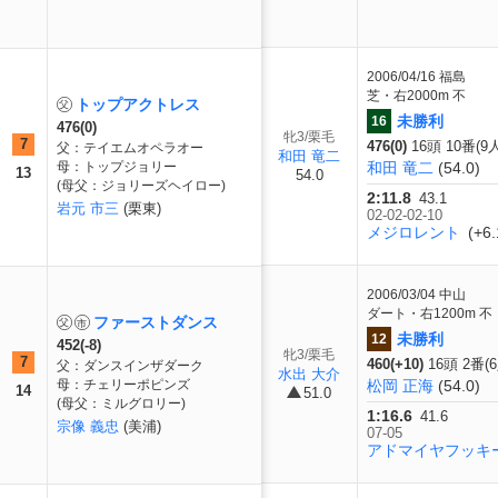
2006/04/16
福島
芝・右2000m 不
トップアクトレス
未勝利
16
476(0)
牝3/栗毛
7
476(0)
16頭 10番(9
父：テイエムオペラオー
和田 竜二
母：トップジョリー
和田 竜二
(54.0)
13
54.0
(母父：ジョリーズヘイロー)
2:11.8
43.1
岩元 市三
(栗東)
02-02-02-10
メジロレント
(+6.
2006/03/04
中山
ダート・右1200m 不
ファーストダンス
未勝利
12
452(-8)
牝3/栗毛
7
460(+10)
16頭 2番(
父：ダンスインザダーク
水出 大介
母：チェリーポピンズ
松岡 正海
(54.0)
14
51.0
(母父：ミルグロリー)
1:16.6
41.6
宗像 義忠
(美浦)
07-05
アドマイヤフッキ