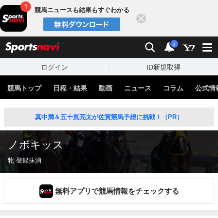
競馬ニュースも結果もすぐわかる
閉じる
スポーツナビ
検索
通知
i
ログイン
ID新規取得
競馬トップ
日程・結果
動画
ニュース
コラム
公式情
真中満＆五十嵐亮太が佐賀競馬予想に挑戦！（PR）
ノボキッス
牝 登録抹消
無料アプリで競馬情報をチェックする