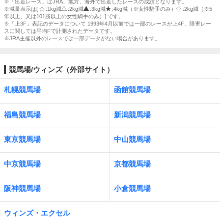
※「出走レース」はJRA、地方、海外で出走したレースの成績となります。
※減量表示は[
:1kg減
:2kg減
:3kg減
:4kg減（※女性騎手のみ）
:2kg減（※5
年以上、又は101勝以上の女性騎手のみ）] です。
※「上3F」表記のデータについて 1993年4月以前では一部のレースが上4F、障害レー
スに関しては平均Fで計測されたデータです。
※JRA主催以外のレースでは一部データがない場合があります。
競馬場/ウィンズ（外部サイト）
札幌競馬場
函館競馬場
福島競馬場
新潟競馬場
東京競馬場
中山競馬場
中京競馬場
京都競馬場
阪神競馬場
小倉競馬場
ウィンズ・エクセル