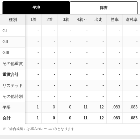
平地
障害
種別
1着
2着
3着
4着～
出走
勝率
連対率
-
-
-
-
-
-
-
GI
-
-
-
-
-
-
-
GII
-
-
-
-
-
-
-
GIII
-
-
-
-
-
-
-
その他重賞
-
-
-
-
-
-
-
重賞合計
-
-
-
-
-
-
-
リステッド
-
-
-
-
-
-
-
その他特別
1
0
0
11
12
.083
.083
平場
1
0
0
11
12
.083
.083
合計
※「総合成績」はJRAのレースのみとなります。