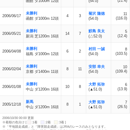
(21.4)
函館 ダ1000m 12頭
(54.0)
未勝利
菊沢 隆徳
11
2006/06/17
4
3
(116.0)
函館 ダ1000m 12頭
(54.0)
未勝利
鮫島 良太
5
2006/05/21
14
7
(12.4)
新潟 芝1200m 16頭
(△52.0)
未勝利
村田 一誠
8
2006/04/08
6
2
(103.5)
福島 ダ1000m 12頭
(54.0)
未勝利
安部 幸夫
10
2006/02/04
8
11
(109.4)
京都 ダ1400m 11頭
(54.0)
未勝利
大野 拓弥
6
2006/01/08
10
8
(13.9)
中山 ダ1200m 16頭
(▲51.0)
新馬
大野 拓弥
7
2005/12/18
8
1
(26.5)
中山 ダ1200m 16頭
(▲51.0)
2006/10/30 00:00 更新
※着順の色分け [
:1着
:2着
:3着 ]
※「平地競走成績」と「障害競走成績」はJRAのレースのみとなります。