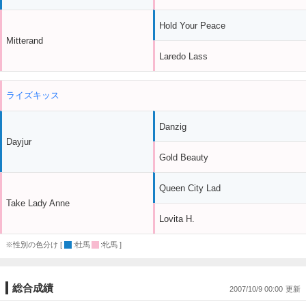
Hold Your Peace
Mitterand
Laredo Lass
ライズキッス
Danzig
Dayjur
Gold Beauty
Queen City Lad
Take Lady Anne
Lovita H.
※性別の色分け [
:牡馬
:牝馬 ]
総合成績
2007/10/9 00:00