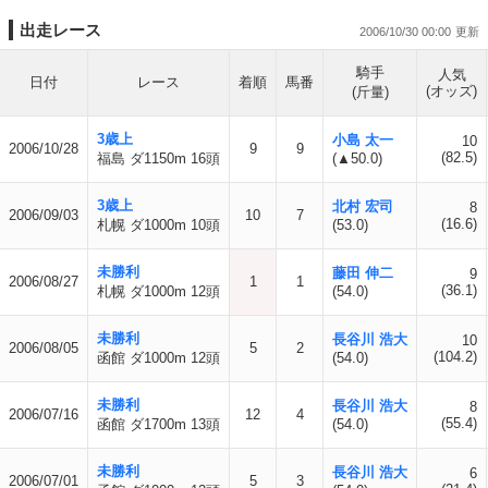
出走レース
2006/10/30 00:00
騎手
人気
日付
レース
着順
馬番
(オッズ)
(斤量)
3歳上
小島 太一
10
2006/10/28
9
9
(82.5)
福島 ダ1150m 16頭
(▲50.0)
3歳上
北村 宏司
8
2006/09/03
10
7
(16.6)
札幌 ダ1000m 10頭
(53.0)
未勝利
藤田 伸二
9
2006/08/27
1
1
(36.1)
札幌 ダ1000m 12頭
(54.0)
未勝利
長谷川 浩大
10
2006/08/05
5
2
(104.2)
函館 ダ1000m 12頭
(54.0)
未勝利
長谷川 浩大
8
2006/07/16
12
4
(55.4)
函館 ダ1700m 13頭
(54.0)
未勝利
長谷川 浩大
6
2006/07/01
5
3