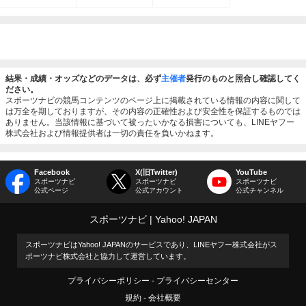
結果・成績・オッズなどのデータは、必ず
主催者
発行のものと照合し確認してく
ださい。
スポーツナビの競馬コンテンツのページ上に掲載されている情報の内容に関して
は万全を期しておりますが、その内容の正確性および安全性を保証するものでは
ありません。当該情報に基づいて被ったいかなる損害についても、LINEヤフー
株式会社および情報提供者は一切の責任を負いかねます。
Facebook
X(旧Twitter)
YouTube
スポーツナビ
スポーツナビ
スポーツナビ
公式ページ
公式アカウント
公式チャンネル
スポーツナビ
Yahoo! JAPAN
スポーツナビはYahoo! JAPANのサービスであり、LINEヤフー株式会社がス
ポーツナビ株式会社と協力して運営しています。
プライバシーポリシー
プライバシーセンター
規約
会社概要