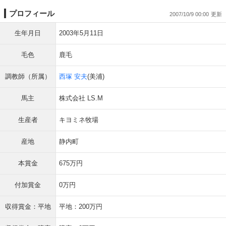
プロフィール
2007/10/9 00:00
生年月日
2003年5月11日
毛色
鹿毛
調教師（所属）
西塚 安夫
(美浦)
馬主
株式会社 LS.M
生産者
キヨミネ牧場
産地
静内町
本賞金
675万円
付加賞金
0万円
収得賞金：平地
平地：200万円