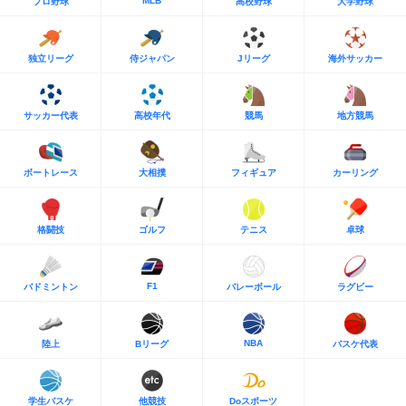
MLB
プロ野球
高校野球
大学野球
独立リーグ
侍ジャパン
Jリーグ
海外サッカー
サッカー代表
高校年代
競馬
地方競馬
ボートレース
大相撲
フィギュア
カーリング
格闘技
ゴルフ
テニス
卓球
F1
バドミントン
バレーボール
ラグビー
NBA
陸上
Bリーグ
バスケ代表
学生バスケ
他競技
Doスポーツ