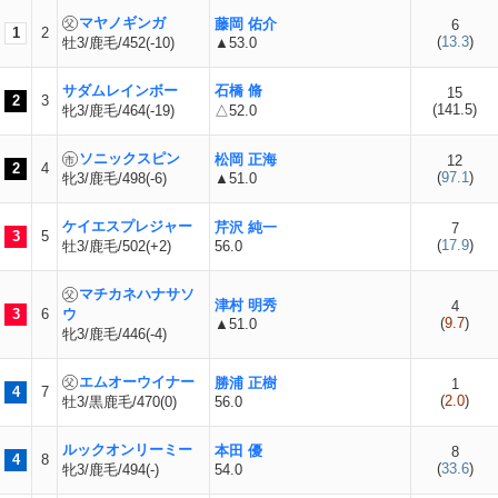
マヤノギンガ
藤岡 佑介
6
1
2
(
13.3
)
牡3/鹿毛/452(-10)
▲53.0
サダムレインボー
石橋 脩
15
2
3
(
141.5
)
牝3/鹿毛/464(-19)
△52.0
ソニックスピン
松岡 正海
12
2
4
(
97.1
)
牝3/鹿毛/498(-6)
▲51.0
ケイエスプレジャー
芹沢 純一
7
3
5
(
17.9
)
牡3/鹿毛/502(+2)
56.0
マチカネハナサソ
津村 明秀
4
3
6
ウ
(
9.7
)
▲51.0
牝3/鹿毛/446(-4)
エムオーウイナー
勝浦 正樹
1
4
7
(
2.0
)
牡3/黒鹿毛/470(0)
56.0
ルックオンリーミー
本田 優
8
4
8
(
33.6
)
牝3/鹿毛/494(-)
54.0