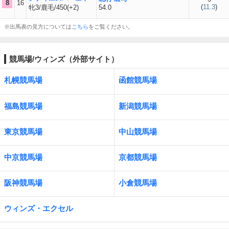
8
16
(
11.3
)
牝3/鹿毛/450(+2)
54.0
※出馬表の見方については
こちら
をご覧ください。
競馬場/ウィンズ（外部サイト）
札幌競馬場
函館競馬場
福島競馬場
新潟競馬場
東京競馬場
中山競馬場
中京競馬場
京都競馬場
阪神競馬場
小倉競馬場
ウィンズ・エクセル