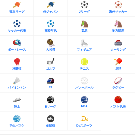
独立リーグ
侍ジャパン
Jリーグ
海外サッカー
サッカー代表
高校年代
競馬
地方競馬
ボートレース
大相撲
フィギュア
カーリング
格闘技
ゴルフ
テニス
卓球
F1
バドミントン
バレーボール
ラグビー
NBA
陸上
Bリーグ
バスケ代表
学生バスケ
他競技
Doスポーツ