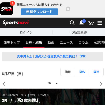
競馬ニュースも結果もすぐわかる
閉じる
スポーツナビ
検索
通知
i
ログイン
ID新規取得
競馬トップ
日程・結果
動画
ニュース
コラム
公式情
真中満＆五十嵐亮太が佐賀競馬予想に挑戦！（PR）
函館
福島
阪神
6月27日（日）
2004年6月27日（日）
函館
10:45発走
3R サラ系3歳未勝利