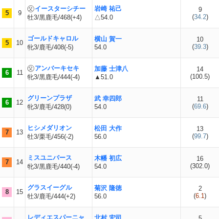
イースターシチー
岩崎 祐己
9
5
9
(
34.2
)
牡3/黒鹿毛/468(+4)
△54.0
ゴールドキャロル
横山 賀一
10
5
10
(
39.3
)
牝3/鹿毛/408(-5)
54.0
アンバーキセキ
加藤 士津八
14
6
11
(
100.5
)
牝3/黒鹿毛/444(-4)
▲51.0
グリーンプラザ
武 幸四郎
11
6
12
(
69.6
)
牝3/鹿毛/428(0)
54.0
ヒシメダリオン
松田 大作
13
7
13
(
99.7
)
牡3/栗毛/456(-2)
56.0
ミスユニバース
木幡 初広
16
7
14
(
302.0
)
牝3/黒鹿毛/440(-4)
54.0
グラスイーグル
菊沢 隆徳
2
8
15
(
6.1
)
牡3/鹿毛/444(+2)
56.0
レディエスパーニャ
北村 宏司
5