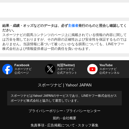
結果・成績・オッズなどのデータは、必ず
主催者
発行のものと照合し確認してく
ださい。
スポーツナビの競馬コンテンツのページ上に掲載されている情報の内容に関して
は万全を期しておりますが、その内容の正確性および安全性を保証するものでは
ありません。当該情報に基づいて被ったいかなる損害についても、LINEヤフー
株式会社および情報提供者は一切の責任を負いかねます。
Facebook
X(旧Twitter)
YouTube
スポーツナビ
スポーツナビ
スポーツナビ
公式ページ
公式アカウント
公式チャンネル
スポーツナビ
Yahoo! JAPAN
スポーツナビはYahoo! JAPANのサービスであり、LINEヤフー株式会社がス
ポーツナビ株式会社と協力して運営しています。
プライバシーポリシー
プライバシーセンター
規約
会社概要
免責事項
広告掲載について
スタッフ募集