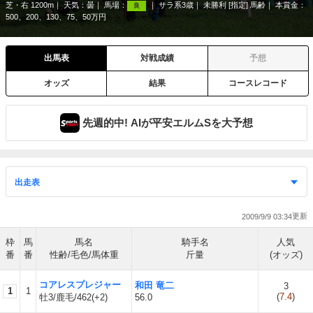
芝・右 1200m
天気：
曇
馬場：
サラ系3歳
未勝利 [指定] 馬齢
本賞金：
良
500、200、130、75、50万円
出馬表
対戦成績
予想
オッズ
結果
コースレコード
先週的中! AIが平安エルムSを大予想
2009/9/9 03:34
枠
馬
馬名
騎手名
人気
番
番
性齢/毛色/馬体重
斤量
(オッズ)
コアレスプレジャー
和田 竜二
3
1
1
(
7.4
)
牡3/鹿毛/462(+2)
56.0