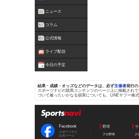
ニュース
コラム
公式情報
ライブ配信
今日の予定
結果・成績・オッズなどのデータは、必ず
主催者
発行の
スポーツナビの競馬コンテンツのページ上に掲載されて
づいて被ったいかなる損害についても、LINEヤフー株
Facebook
野球
サ
スポーツナビ
プロ野球
J
公式ページ