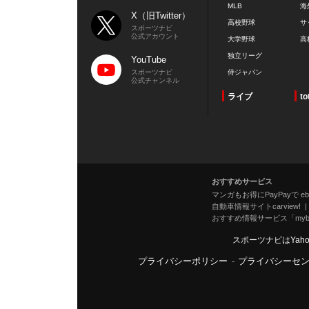
MLB
海
X（旧Twitter）
高校野球
サ
スポーツナビ
公式アカウント
大学野球
高
独立リーグ
YouTube
スポーツナビ
侍ジャパン
公式チャンネル
ライブ
to
おすすめサービス
マンガもお得にPayPayで eboo
自動車情報サイトcarview!
おすすめ情報サービス「mybe
スポーツナビはYah
プライバシーポリシー
-
プライバシーセ