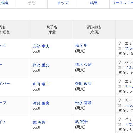
戦成績
予想
オッズ
結果
コースレコ
馬名
騎手名
調教師名
齢/毛色
斤量
(所属)
父：エリ
ック
福永 甲
安部 幸夫
母：
ブル
(栗東)
56.0
(母父：Ra
父：パラ
ー
清水 久雄
熊沢 重文
母：
フミ
(栗東)
56.0
(母父：キ
父：エリ
イパー
柴田 政見
和田 竜二
母：
チー
(栗東)
56.0
(母父：
父：チー
ーフ
松永 善晴
渡辺 薫彦
母：
ヘル
(栗東)
56.0
(母父：
父：クリ
イト
武 宏平
武 英智
母：
トワ
(栗東)
56.0
(母父：