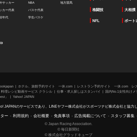
外サッカー
NBA
地方競馬
格闘技
大相撲
ッカー代表
バスケ代表
校年代
学生バスケ
NFL
ボート
to
kjapan
ホテル、旅館予約サイト 一休.com
レストラン予約サイト 一休.com レ
料理レシピ動画サービス クラシル
仕事・求人探しはスタンバイ
国内No.1女性向けメデ
st」
Yahoo! JAPAN
oo! JAPANのサービスであり、LINEヤフー株式会社がスポーツナビ株式会社と協
ンター
-
利用規約
-
会社概要
-
免責事項
-
広告掲載について
-
スタッフ募集
© Japan Racing Association.
© 毎日新聞社
© 株式会社グラッドキューブ