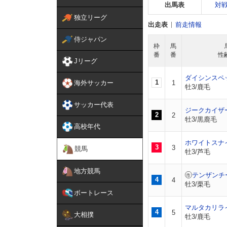
出馬表
対
独立リーグ
出走表
前走情報
侍ジャパン
枠
馬
番
番
性
Jリーグ
ダイシンスペ
1
海外サッカー
1
牡3/鹿毛
サッカー代表
ジークカイザ
2
2
牡3/黒鹿毛
高校年代
ホワイトスナ
3
3
競馬
牡3/芦毛
地方競馬
テンザンチ
4
4
牡3/栗毛
ボートレース
マルタカリラ
4
5
大相撲
牡3/鹿毛