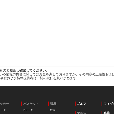
ものと照合し確認してください。
いる情報の内容に関しては万全を期しておりますが、その内容の正確性およ
式会社および情報提供者は一切の責任を負いかねます。
ッカー
バスケット
競馬
ゴルフ
フィギ
リーグ
Bリーグ
競馬
テニス
卓球