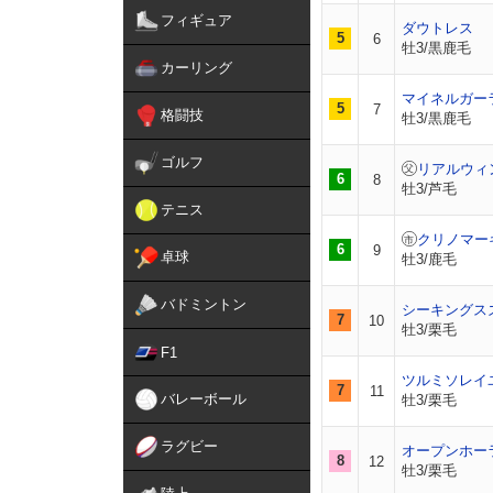
フィギュア
ダウトレス
5
6
牡3/黒鹿毛
カーリング
マイネルガー
5
7
格闘技
牡3/黒鹿毛
ゴルフ
リアルウィ
6
8
牡3/芦毛
テニス
クリノマー
6
9
卓球
牡3/鹿毛
バドミントン
シーキングス
7
10
牡3/栗毛
F1
ツルミソレイ
7
11
バレーボール
牡3/栗毛
ラグビー
オープンホー
8
12
牡3/栗毛