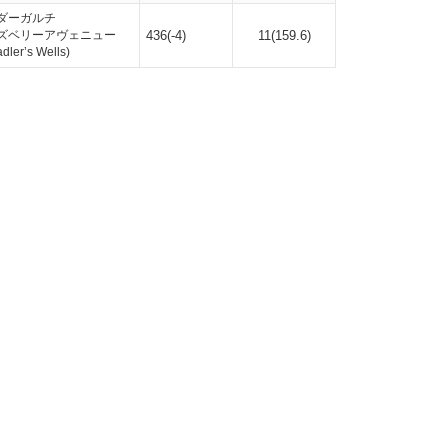
ダーガルチ
ズベリーアヴェニュー
436(-4)
11(
159.6
)
er’s Wells)