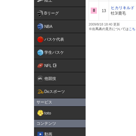
陸上
ヒカリキルド
8
13
Bリーグ
牡3/鹿毛
2009/8/18 18:40
NBA
※出馬表の見方については
こち
バスケ代表
学生バスケ
NFL
他競技
Doスポーツ
サービス
toto
コンテンツ
動画