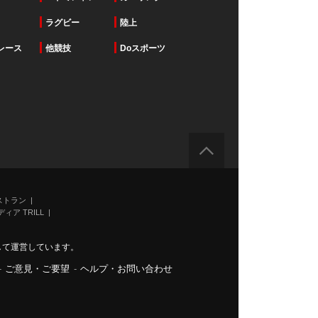
ラグビー
陸上
レース
他競技
Doスポーツ
ストラン
ィア TRILL
力して運営しています。
-
ご意見・ご要望
-
ヘルプ・お問い合わせ