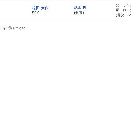
父：サン
武田 博
松田 大作
母：ロー
(栗東)
56.0
(母父：Sadl
ら
をご覧ください。