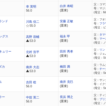
父：コマ
白井 寿昭
幸 英明
母：マジ
(栗東)
56.0
(母父：Maje
父：フオ
ランド
安藤 正敏
川島 信二
母：
フラ
(栗東)
55.0
(母父：
父：
タマ
ングス
福永 甲
高野 容輔
母：
マー
(栗東)
53.0
(母父：
父：
リン
キュリー
田所 秀孝
北村 浩平
母：ジェ
(栗東)
53.0
(母父：Sir 
父：ラム
ズカ
橋田 満
南井 大志
母：
チー
(栗東)
53.0
(母父：See
父：サン
ユ
南井 克巳
吉田 稔
母：イク
(栗東)
56.0
(母父：Sec
父：ティ
ラー
長浜 博之
中舘 英二
母：
プリ
(栗東)
56.0
(母父：