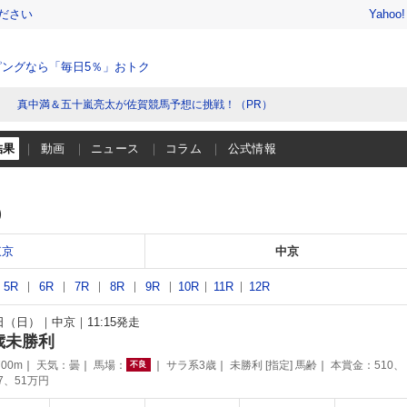
ださい
Yahoo
ングなら「毎日5％」おトク
真中満＆五十嵐亮太が佐賀競馬予想に挑戦！（PR）
結果
動画
ニュース
コラム
公式情報
）
東京
中京
5R
6R
7R
8R
9R
10R
11R
12R
1日（日）
中京
11:15発走
歳未勝利
00m
天気：
曇
馬場：
サラ系3歳
未勝利 [指定] 馬齢
本賞金：510、
不良
77、51万円