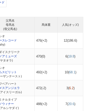
ード
父馬名
母馬名
馬体重
人気(オッズ)
(母父馬名)
シオ
ースレコード
476(+2)
12(
186.6
)
hy)
ダイスクリーク
ノアミューズ
470(0)
6(
19.8
)
ヤタオラ)
シオ
ムスピリット
492(+2)
10(
68.1
)
ノーザンテースト)
フベアハート
メスアンジエラ
472(-2)
3(
6.2
)
ヴアイスリーガル)
ミナルタイプ
ノウィナー
488(+2)
7(
20.6
)
リアルシヤダイ)