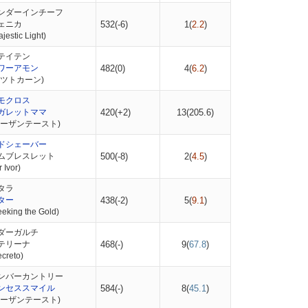
ンダーインチーフ
ェニカ
532(-6)
1(
2.2
)
stic Light)
テイテン
ワーアモン
482(0)
4(
6.2
)
ピツトカーン)
モクロス
ガレットママ
420(+2)
13(
205.6
)
ノーザンテースト)
ドシェーバー
ムブレスレット
500(-8)
2(
4.5
)
Ivor)
タラ
ター
438(-2)
5(
9.1
)
king the Gold)
ダーガルチ
テリーナ
468(-)
9(
67.8
)
reto)
ンバーカントリー
ンセススマイル
584(-)
8(
45.1
)
ノーザンテースト)