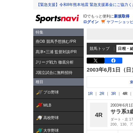
【緊急支援】令和8年熊本地震 緊急支援募金にご協力く
IDでもっと便利に
新規取得
ログイン
ヤフーショッピ
特集
燕OB 競馬予想挑む/PR
競馬トップ
日程・
髙津×三浦 監督対談/PR
Jリーグ戦力 徹底分析
2003年6月1日（日
J国立試合に無料招待
種目
プロ野球
1R
2R
3R
4R
MLB
2003年6月
サラ系3
4R
高校野球
ダート・左 17
200、130、
大学野球