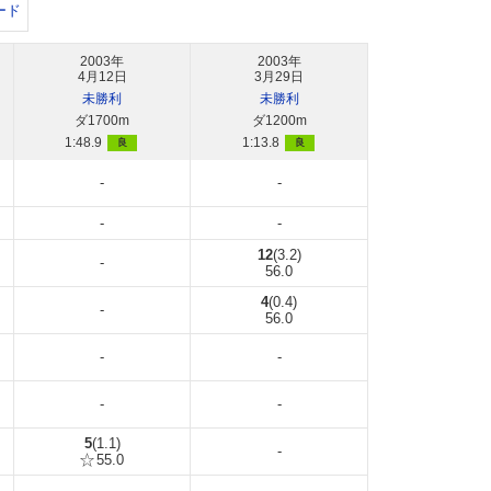
ード
2003年
2003年
4月12日
3月29日
未勝利
未勝利
ダ1700m
ダ1200m
1:48.9
1:13.8
良
良
-
-
-
-
12
(3.2)
-
56.0
4
(0.4)
-
56.0
-
-
-
-
5
(1.1)
-
55.0