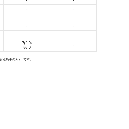
-
-
-
-
-
-
-
-
-
-
7
(2.0)
-
56.0
の女性騎手のみ）] です。