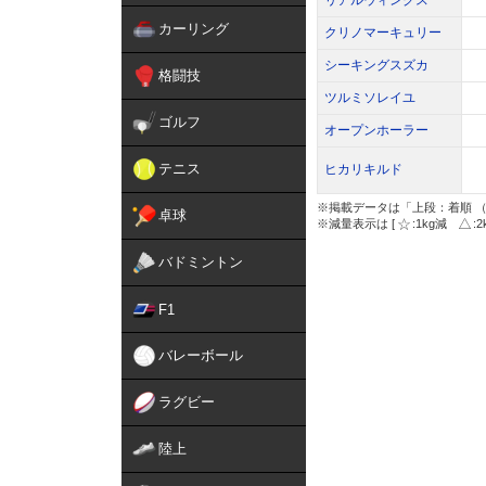
リアルウィングス
カーリング
クリノマーキュリー
シーキングスズカ
格闘技
ツルミソレイユ
ゴルフ
オープンホーラー
テニス
ヒカリキルド
※掲載データは「上段：着順 （
卓球
※減量表示は [
:1kg減
:
バドミントン
F1
バレーボール
ラグビー
陸上