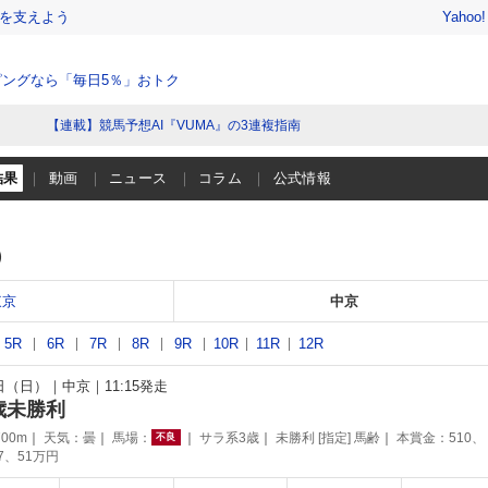
を支えよう
Yahoo
ングなら「毎日5％」おトク
【連載】競馬予想AI『VUMA』の3連複指南
結果
動画
ニュース
コラム
公式情報
）
東京
中京
5R
6R
7R
8R
9R
10R
11R
12R
1日（日）
中京
11:15発走
歳未勝利
00m
天気：
曇
馬場：
サラ系3歳
未勝利 [指定] 馬齢
本賞金：510、
不良
77、51万円