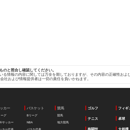
ものと照合し確認してください。
いる情報の内容に関しては万全を期しておりますが、その内容の正確性およ
式会社および情報提供者は一切の責任を負いかねます。
ッカー
バスケット
競馬
ゴルフ
フィギ
リーグ
Bリーグ
競馬
テニス
卓球
外サッカー
NBA
地方競馬
格闘技
大相撲
ッカー代表
バスケ代表