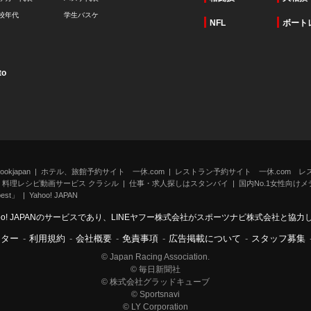
校年代
学生バスケ
NFL
ボート
to
kjapan
ホテル、旅館予約サイト 一休.com
レストラン予約サイト 一休.com レ
料理レシピ動画サービス クラシル
仕事・求人探しはスタンバイ
国内No.1女性向けメデ
st」
Yahoo! JAPAN
oo! JAPANのサービスであり、LINEヤフー株式会社がスポーツナビ株式会社と協
ンター
-
利用規約
-
会社概要
-
免責事項
-
広告掲載について
-
スタッフ募集
© Japan Racing Association.
© 毎日新聞社
© 株式会社グラッドキューブ
© Sportsnavi
© LY Corporation