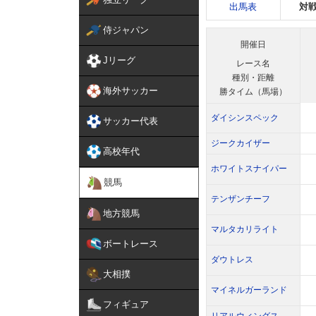
出馬表
対
侍ジャパン
開催日
Jリーグ
レース名
種別・距離
海外サッカー
勝タイム（馬場）
ダイシンスペック
サッカー代表
ジークカイザー
高校年代
ホワイトスナイパー
競馬
テンザンチーフ
地方競馬
マルタカリライト
ボートレース
ダウトレス
大相撲
マイネルガーランド
フィギュア