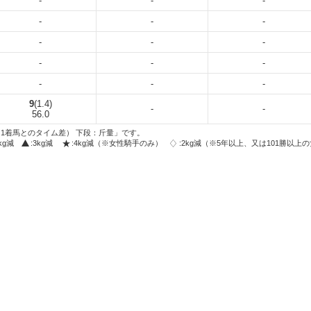
-
-
-
-
-
-
-
-
-
-
-
-
-
-
-
9
(1.4)
-
-
56.0
1着馬とのタイム差） 下段：斤量」です。
2kg減
:3kg減
:4kg減（※女性騎手のみ）
:2kg減（※5年以上、又は101勝以上