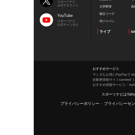
スポーツナビ
公式アカウント
大学野球
高
独立リーグ
YouTube
スポーツナビ
侍ジャパン
公式チャンネル
ライブ
to
おすすめサービス
マンガもお得にPayPayで eboo
自動車情報サイトcarview!
おすすめ情報サービス「mybe
スポーツナビはYah
プライバシーポリシー
-
プライバシーセ