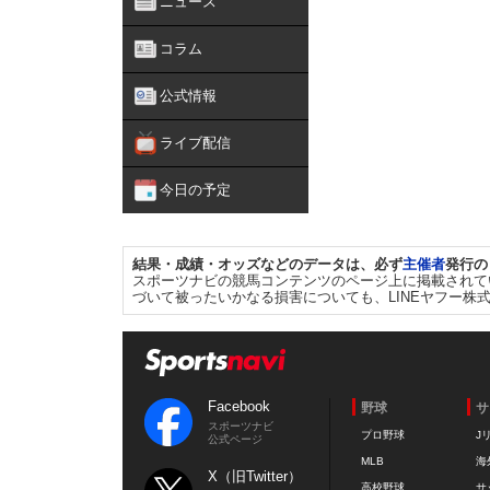
ニュース
コラム
公式情報
ライブ配信
今日の予定
結果・成績・オッズなどのデータは、必ず
主催者
発行の
スポーツナビの競馬コンテンツのページ上に掲載されて
づいて被ったいかなる損害についても、LINEヤフー株
Facebook
野球
サ
スポーツナビ
プロ野球
J
公式ページ
MLB
海
X（旧Twitter）
高校野球
サ