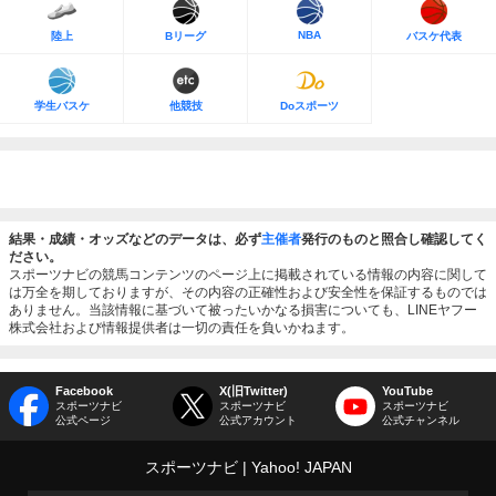
NBA
陸上
Bリーグ
バスケ代表
学生バスケ
他競技
Doスポーツ
結果・成績・オッズなどのデータは、必ず
主催者
発行のものと照合し確認してく
ださい。
スポーツナビの競馬コンテンツのページ上に掲載されている情報の内容に関して
は万全を期しておりますが、その内容の正確性および安全性を保証するものでは
ありません。当該情報に基づいて被ったいかなる損害についても、LINEヤフー
株式会社および情報提供者は一切の責任を負いかねます。
Facebook
X(旧Twitter)
YouTube
スポーツナビ
スポーツナビ
スポーツナビ
公式ページ
公式アカウント
公式チャンネル
スポーツナビ
Yahoo! JAPAN