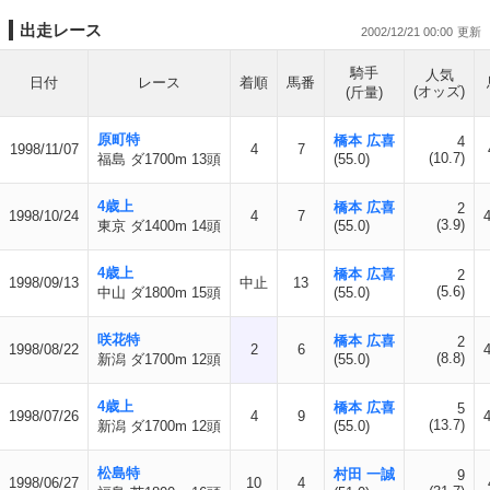
出走レース
2002/12/21 00:00
騎手
人気
日付
レース
着順
馬番
(オッズ)
(斤量)
原町特
橋本 広喜
4
1998/11/07
4
7
(10.7)
福島 ダ1700m 13頭
(55.0)
4歳上
橋本 広喜
2
1998/10/24
4
7
(3.9)
東京 ダ1400m 14頭
(55.0)
4歳上
橋本 広喜
2
1998/09/13
中止
13
(5.6)
中山 ダ1800m 15頭
(55.0)
咲花特
橋本 広喜
2
1998/08/22
2
6
(8.8)
新潟 ダ1700m 12頭
(55.0)
4歳上
橋本 広喜
5
1998/07/26
4
9
(13.7)
新潟 ダ1700m 12頭
(55.0)
松島特
村田 一誠
9
1998/06/27
10
4