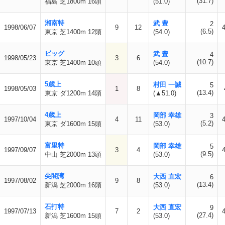
(31.7)
福島 芝1800m 16頭
(51.0)
湘南特
武 豊
2
1998/06/07
9
12
(6.5)
東京 芝1400m 12頭
(54.0)
ビッグ
武 豊
4
1998/05/23
3
6
(10.7)
東京 芝1400m 10頭
(54.0)
5歳上
村田 一誠
5
1998/05/03
1
8
(13.4)
東京 ダ1200m 14頭
(▲51.0)
4歳上
岡部 幸雄
3
1997/10/04
4
11
(5.2)
東京 ダ1600m 15頭
(53.0)
富里特
岡部 幸雄
5
1997/09/07
3
4
(9.5)
中山 芝2000m 13頭
(53.0)
尖閣湾
大西 直宏
6
1997/08/02
9
8
(13.4)
新潟 芝2000m 16頭
(53.0)
石打特
大西 直宏
9
1997/07/13
7
2
(27.4)
新潟 芝1600m 15頭
(53.0)