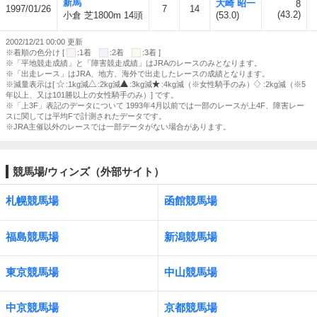
新馬
大崎 昭一
8
1997/01/26
7
14
(43.2)
小倉 芝1800m 14頭
(53.0)
2002/12/21 00:00 更新
※着順の色分け [
:1着
:2着
:3着 ]
※「平地競走成績」と「障害競走成績」はJRAのレースのみとなります。
※「出走レース」はJRA、地方、海外で出走したレースの成績となります。
※減量表示は[
:1kg減
:2kg減
:3kg減
:4kg減（※女性騎手のみ）
:2kg減（※5
年以上、又は101勝以上の女性騎手のみ）] です。
※「上3F」表記のデータについて 1993年4月以前では一部のレースが上4F、障害レー
スに関しては平均Fで計測されたデータです。
※JRA主催以外のレースでは一部データがない場合があります。
競馬場/ウィンズ（外部サイト）
札幌競馬場
函館競馬場
福島競馬場
新潟競馬場
東京競馬場
中山競馬場
中京競馬場
京都競馬場