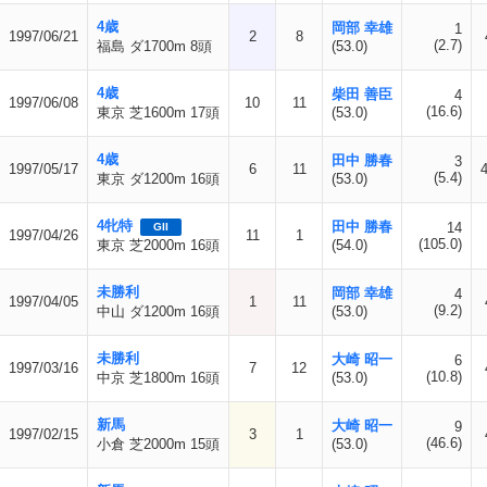
4歳
岡部 幸雄
1
1997/06/21
2
8
(2.7)
福島 ダ1700m 8頭
(53.0)
4歳
柴田 善臣
4
1997/06/08
10
11
(16.6)
東京 芝1600m 17頭
(53.0)
4歳
田中 勝春
3
1997/05/17
6
11
(5.4)
東京 ダ1200m 16頭
(53.0)
4牝特
田中 勝春
14
GII
1997/04/26
11
1
(105.0)
東京 芝2000m 16頭
(54.0)
未勝利
岡部 幸雄
4
1997/04/05
1
11
(9.2)
中山 ダ1200m 16頭
(53.0)
未勝利
大崎 昭一
6
1997/03/16
7
12
(10.8)
中京 芝1800m 16頭
(53.0)
新馬
大崎 昭一
9
1997/02/15
3
1
(46.6)
小倉 芝2000m 15頭
(53.0)