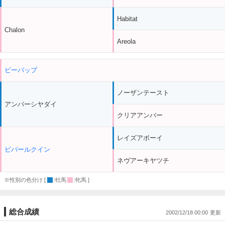
Habitat
Chalon
Areola
ビーバップ
ノーザンテースト
アンバーシヤダイ
クリアアンバー
レイズアボーイ
ビバールクイン
ネヴアーキヤツチ
※性別の色分け [
:牡馬
:牝馬 ]
総合成績
2002/12/18 00:00