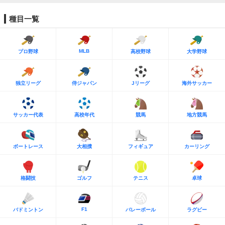
種目一覧
MLB
プロ野球
高校野球
大学野球
独立リーグ
侍ジャパン
Jリーグ
海外サッカー
サッカー代表
高校年代
競馬
地方競馬
ボートレース
大相撲
フィギュア
カーリング
格闘技
ゴルフ
テニス
卓球
F1
バドミントン
バレーボール
ラグビー