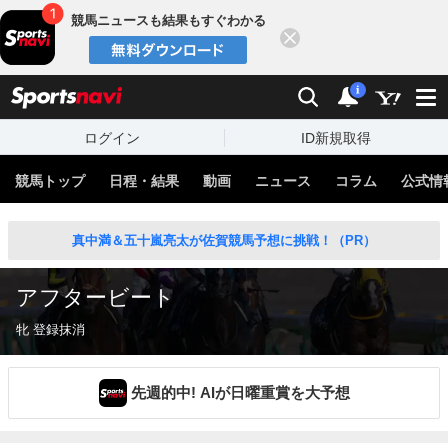
競馬ニュースも結果もすぐわかる
閉じる
スポーツナビ
検索
通知
i
ログイン
ID新規取得
競馬トップ
日程・結果
動画
ニュース
コラム
公式情
真中満＆五十嵐亮太が佐賀競馬予想に挑戦！（PR）
アフタービート
牝 登録抹消
先週的中! AIが日曜重賞を大予想