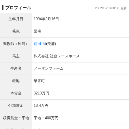
プロフィール
2002/12/18 00:00
生年月日
1994年2月16日
毛色
栗毛
調教師（所属）
前田 禎
(美浦)
馬主
株式会社 社台レースホース
生産者
ノーザンファーム
産地
早来町
本賞金
3210万円
付加賞金
18.4万円
収得賞金：平地
平地：400万円