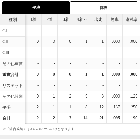
平地
障害
種別
1着
2着
3着
4着～
出走
勝率
連対率
-
-
-
-
-
-
-
GI
0
0
0
1
1
.000
.000
GII
-
-
-
-
-
-
-
GIII
-
-
-
-
-
-
-
その他重賞
0
0
0
1
1
.000
.000
重賞合計
-
-
-
-
-
-
-
リステッド
0
1
2
5
8
.000
.125
その他特別
2
1
1
8
12
.167
.250
平場
2
2
3
14
21
.095
.190
合計
※「総合成績」はJRAのレースのみとなります。