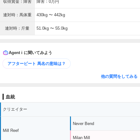
収得賞金：障害
障害：0万円
連対時：馬体重
430kg 〜 442kg
連対時：斤量
51.0kg 〜 55.0kg
Agent i に聞いてみよう
アフタービート 馬名の意味は？
他の質問をしてみる
血統
クリエイター
Never Bend
Mill Reef
Milan Mill