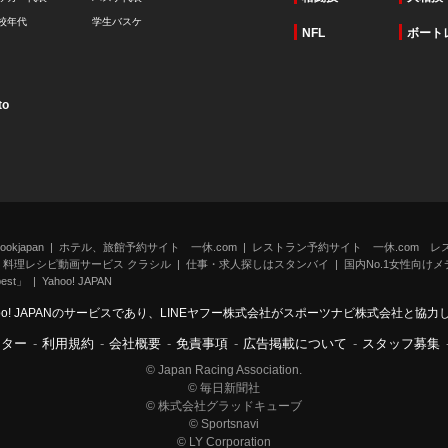
校年代
学生バスケ
NFL
ボート
to
kjapan
ホテル、旅館予約サイト 一休.com
レストラン予約サイト 一休.com レ
料理レシピ動画サービス クラシル
仕事・求人探しはスタンバイ
国内No.1女性向けメデ
st」
Yahoo! JAPAN
oo! JAPANのサービスであり、LINEヤフー株式会社がスポーツナビ株式会社と協
ンター
-
利用規約
-
会社概要
-
免責事項
-
広告掲載について
-
スタッフ募集
© Japan Racing Association.
© 毎日新聞社
© 株式会社グラッドキューブ
© Sportsnavi
© LY Corporation