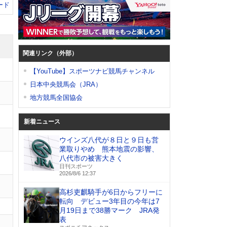
ード
関連リンク（外部）
【YouTube】スポーツナビ競馬チャンネル
日本中央競馬会（JRA）
地方競馬全国協会
新着ニュース
ウインズ八代が８日と９日も営
業取りやめ 熊本地震の影響、
八代市の被害大きく
日刊スポーツ
2026/8/6 12:37
高杉吏麒騎手が6日からフリーに
転向 デビュー3年目の今年は7
月19日まで38勝マーク JRA発
表