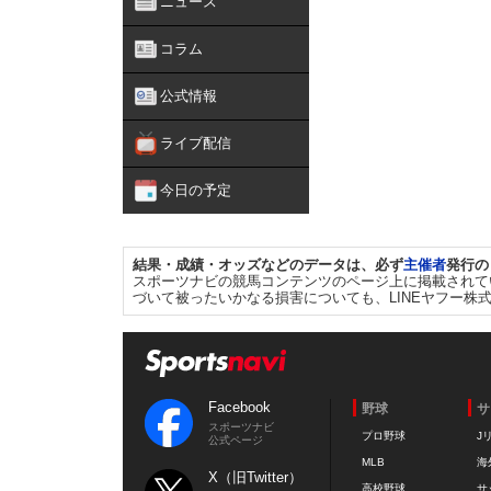
ニュース
コラム
公式情報
ライブ配信
今日の予定
結果・成績・オッズなどのデータは、必ず
主催者
発行の
スポーツナビの競馬コンテンツのページ上に掲載されて
づいて被ったいかなる損害についても、LINEヤフー株
Facebook
野球
サ
スポーツナビ
プロ野球
J
公式ページ
MLB
海
X（旧Twitter）
高校野球
サ