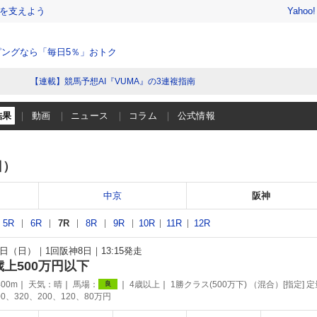
を支えよう
Yahoo
ングなら「毎日5％」おトク
【連載】競馬予想AI『VUMA』の3連複指南
結果
動画
ニュース
コラム
公式情報
日）
中京
阪神
5R
6R
7R
8R
9R
10R
11R
12R
23日（日）
1回阪神8日
13:15発走
歳上500万円以下
00m
天気：
晴
馬場：
4歳以上
1勝クラス(500万下) （混合）[指定] 定
良
0、320、200、120、80万円