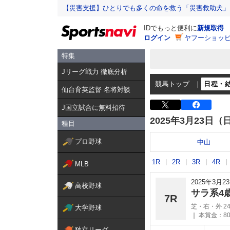
【災害支援】ひとりでも多くの命を救う「災害救助犬」
IDでもっと便利に
新規取得
ログイン
ヤフーショッピ
特集
Jリーグ戦力 徹底分析
競馬トップ
日程・
仙台育英監督 名将対談
J国立試合に無料招待
2025年3月23日（
種目
プロ野球
中山
1R
2R
3R
4R
MLB
2025年3月
高校野球
サラ系4
7R
芝・右・外 24
大学野球
本賞金：80
独立リーグ