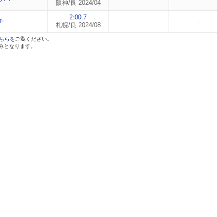
阪神/良 2024/04
2:00.7
チ
-
-
札幌/良 2024/08
ちら
をご覧ください。
のみとなります。