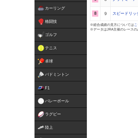
カーリング
8
スピードリッ
9
格闘技
※総合成績の見方については
こ
※データはJRA主催のレース
ゴルフ
テニス
卓球
バドミントン
F1
バレーボール
ラグビー
陸上