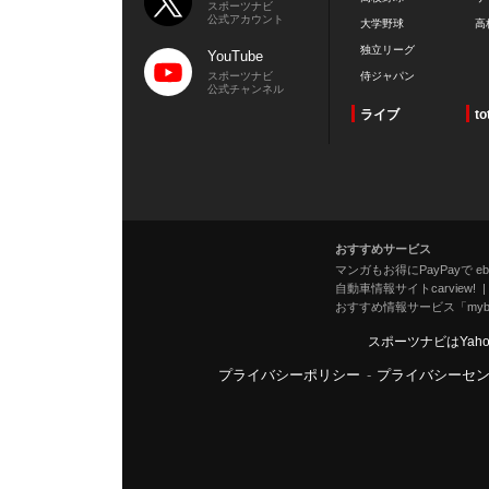
スポーツナビ
公式アカウント
大学野球
高
独立リーグ
YouTube
スポーツナビ
侍ジャパン
公式チャンネル
ライブ
to
おすすめサービス
マンガもお得にPayPayで eboo
自動車情報サイトcarview!
おすすめ情報サービス「mybe
スポーツナビはYah
プライバシーポリシー
-
プライバシーセ