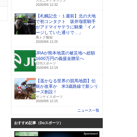
スポニチアネックス
2026/8/6 12:32
【札幌記念・１週前】北の大地
で初コンタクト 坂井瑠星騎手
がアドマイヤテラに騎乗「イメ
ージしていた通りで…」
馬トク報知
2026/8/6 12:25
JRAが熊本地震の被災地へ総額
1600万円の義援金贈呈へ
日刊スポーツ
2026/8/6 12:19
【遥かなる世界の競馬地図】伝
統か改革か 米3歳路線で新シリ
ーズ創設！
サンケイスポーツ
2026/8/6 12:15
ニュース一覧
おすすめ記事（Doスポーツ）