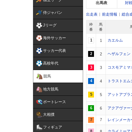
出馬表
対
侍ジャパン
出走表
前走情報
総合
枠
馬
Jリーグ
番
番
海外サッカー
1
カエルム
1
サッカー代表
2
ヘザルフェン
2
高校年代
3
コスモアミマ
3
競馬
4
トラストエム
4
地方競馬
5
アットアブラ
5
ボートレース
6
アクアヴァー
6
大相撲
7
7
レインメーカ
フィギュア
8
クライミーア
8