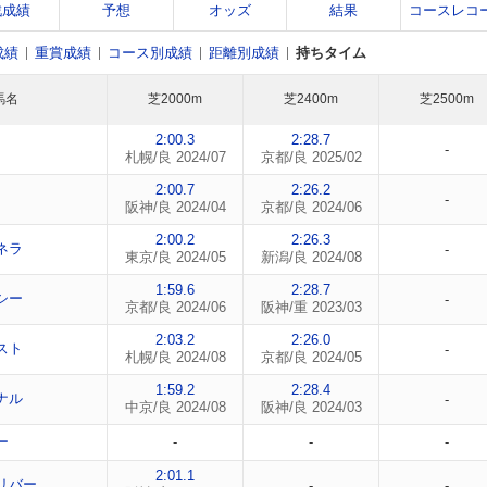
戦成績
予想
オッズ
結果
コースレコ
成績
重賞成績
コース別成績
距離別成績
持ちタイム
馬名
芝2000m
芝2400m
芝2500m
2:00.3
2:28.7
-
札幌/良 2024/07
京都/良 2025/02
2:00.7
2:26.2
-
阪神/良 2024/04
京都/良 2024/06
2:00.2
2:26.3
ネラ
-
東京/良 2024/05
新潟/良 2024/08
1:59.6
2:28.7
シー
-
京都/良 2024/06
阪神/重 2023/03
2:03.2
2:26.0
スト
-
札幌/良 2024/08
京都/良 2024/05
1:59.2
2:28.4
ナル
-
中京/良 2024/08
阪神/良 2024/03
ー
-
-
-
2:01.1
リバー
-
-