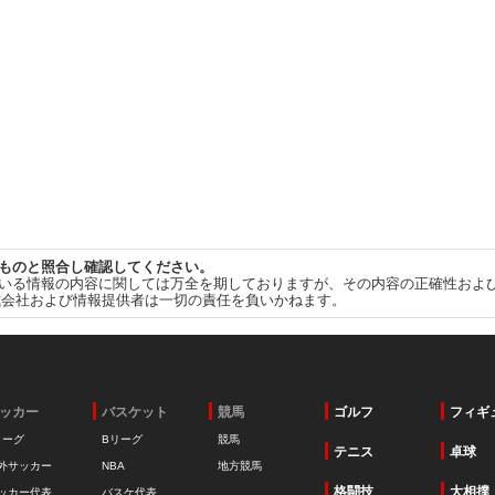
ものと照合し確認してください。
いる情報の内容に関しては万全を期しておりますが、その内容の正確性およ
式会社および情報提供者は一切の責任を負いかねます。
ッカー
バスケット
競馬
ゴルフ
フィギ
リーグ
Bリーグ
競馬
テニス
卓球
外サッカー
NBA
地方競馬
格闘技
大相撲
ッカー代表
バスケ代表