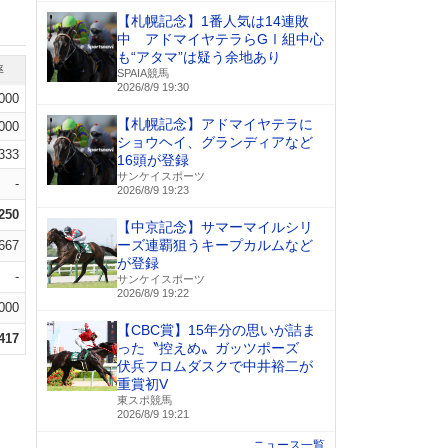
【札幌記念】1番人気は14連敗
中 アドマイヤテラらGⅠ組中心
も“アタマ”は疑う余地あり
率
SPAIA競馬
2026/8/9 19:30
.000
【札幌記念】アドマイヤテラに
.000
ショウヘイ、グランディアなど
.333
16頭が登録
サンケイスポーツ
-
2026/8/9 19:23
.250
【中京記念】サマーマイルシリ
ーズ連覇狙うキープカルムなど
.667
が登録
-
サンケイスポーツ
2026/8/9 19:22
000
【CBC賞】15年分の思いが詰ま
.417
った〝控えめ〟ガッツポーズ
伏兵フロムダスクで中井裕二が
重賞初V
東スポ競馬
2026/8/9 19:21
ニュース一覧