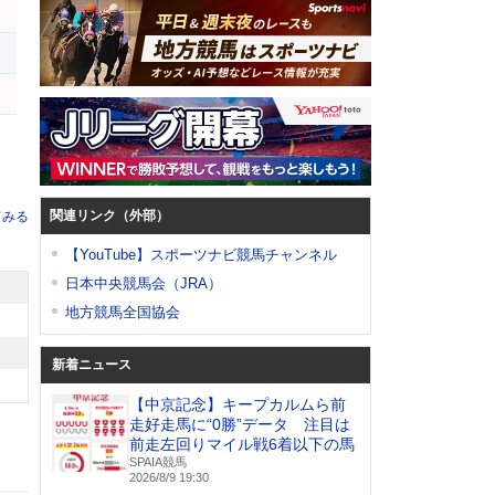
ー
関連リンク（外部）
てみる
【YouTube】スポーツナビ競馬チャンネル
日本中央競馬会（JRA）
地方競馬全国協会
新着ニュース
【中京記念】キープカルムら前
走好走馬に“0勝”データ 注目は
前走左回りマイル戦6着以下の馬
SPAIA競馬
2026/8/9 19:30