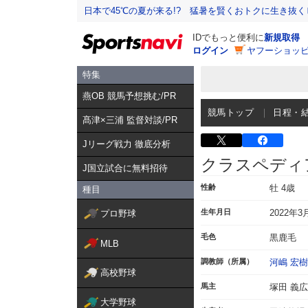
日本で45℃の夏が来る!? 猛暑を賢くおトクに生き抜く
IDでもっと便利に
新規取得
ログイン
ヤフーショッピ
特集
燕OB 競馬予想挑む/PR
競馬トップ
日程・
髙津×三浦 監督対談/PR
Jリーグ戦力 徹底分析
クラスペディ
J国立試合に無料招待
性齢
牡 4歳
種目
生年月日
2022年3
プロ野球
毛色
黒鹿毛
MLB
調教師（所属）
河嶋 宏樹
高校野球
馬主
塚田 義広
大学野球