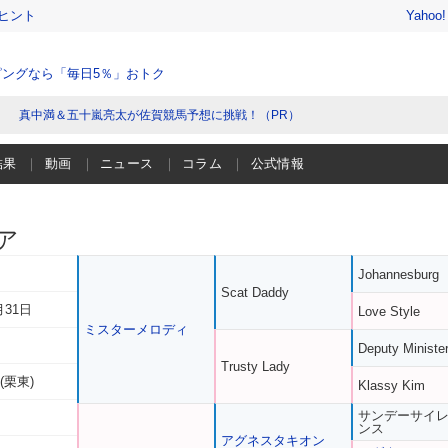
ヒント
Yahoo
ングなら「毎日5％」おトク
真中満＆五十嵐亮太が佐賀競馬予想に挑戦！（PR）
結果
動画
ニュース
コラム
公式情報
ア
Johannesburg
Scat Daddy
月31日
Love Style
ミスターメロディ
Deputy Ministe
Trusty Lady
(栗東)
Klassy Kim
サンデーサイ
ンス
アグネスタキオン