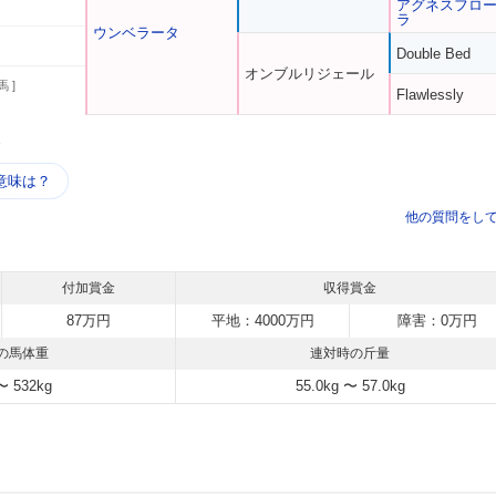
アグネスフロ
ラ
ウンベラータ
Double Bed
オンブルリジェール
馬 ]
Flawlessly
う
意味は？
他の質問をし
付加賞金
収得賞金
87万円
平地：4000万円
障害：0万円
の馬体重
連対時の斤量
〜 532kg
55.0kg 〜 57.0kg