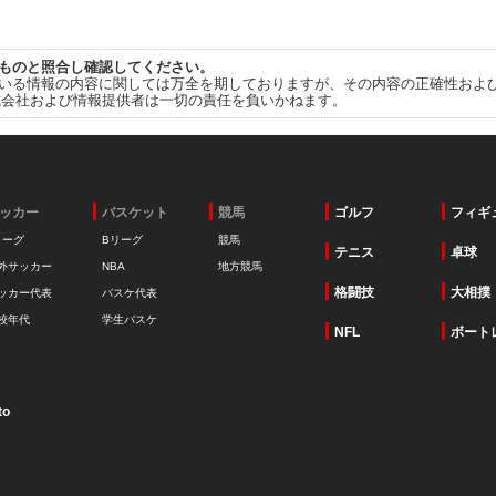
ものと照合し確認してください。
いる情報の内容に関しては万全を期しておりますが、その内容の正確性およ
式会社および情報提供者は一切の責任を負いかねます。
ッカー
バスケット
競馬
ゴルフ
フィギ
リーグ
Bリーグ
競馬
テニス
卓球
外サッカー
NBA
地方競馬
格闘技
大相撲
ッカー代表
バスケ代表
校年代
学生バスケ
NFL
ボート
to