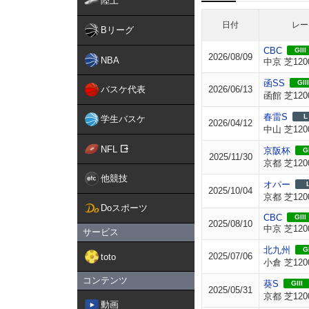
陸上
日付
レー
Bリーグ
CBC
GIII
2026/08/09
NBA
中京 芝120
函SS
GIII
バスケ代表
2026/06/13
函館 芝120
春雷S
L
学生バスケ
2026/04/12
中山 芝120
NFL
京阪杯
GI
2025/11/30
京都 芝120
他競技
オパー
2025/10/04
京都 芝120
Doスポーツ
CBC
GIII
2025/08/10
中京 芝120
サービス
北九州
GI
2025/07/06
toto
小倉 芝120
コンテンツ
葵S
GIII
2025/05/31
京都 芝120
動画