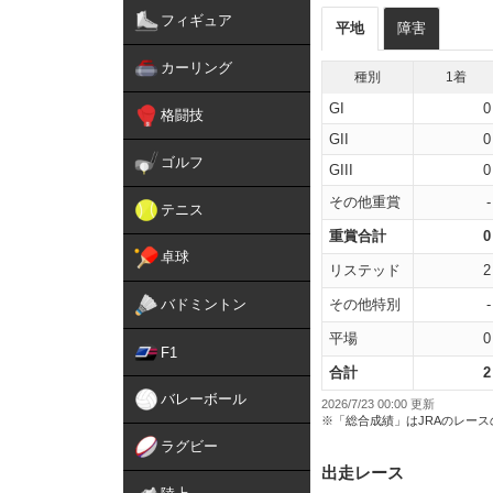
フィギュア
平地
障害
カーリング
種別
1着
GI
0
格闘技
GII
0
ゴルフ
GIII
0
その他重賞
-
テニス
重賞合計
0
卓球
リステッド
2
バドミントン
その他特別
-
平場
0
F1
合計
2
バレーボール
2026/7/23 00:00 更新
※「総合成績」はJRAのレー
ラグビー
出走レース