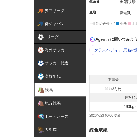
生産者
田端牧場
独立リーグ
産地
新冠町
侍ジャパン
※性別の色分け [
:牡馬
:牝
Jリーグ
Agent i に聞いてみよ
海外サッカー
クラスペディア 馬名の
サッカー代表
高校年代
本賞金
8850万円
競馬
連対時
地方競馬
490kg 
2026/7/23 00:00
ボートレース
大相撲
総合成績