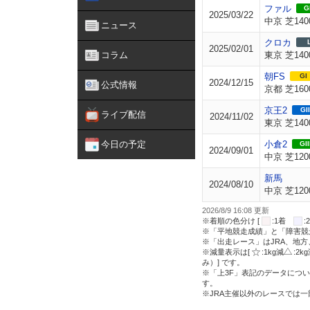
ファル
GI
2025/03/22
中京 芝140
ニュース
クロカ
2025/02/01
コラム
東京 芝140
朝FS
GI
2024/12/15
公式情報
京都 芝160
京王2
GII
ライブ配信
2024/11/02
東京 芝140
今日の予定
小倉2
GII
2024/09/01
中京 芝120
新馬
2024/08/10
中京 芝120
2026/8/9 16:08 更新
※着順の色分け [
:1着
※「平地競走成績」と「障害競
※「出走レース」はJRA、地
※減量表示は[
:1kg減
:2k
み）] です。
※「上3F」表記のデータについ
す。
※JRA主催以外のレースでは