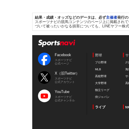
結果・成績・オッズなどのデータは、必ず
主催者
発行の
スポーツナビの競馬コンテンツのページ上に掲載されて
づいて被ったいかなる損害についても、LINEヤフー株
Facebook
野球
サ
スポーツナビ
プロ野球
J
公式ページ
MLB
海
X（旧Twitter）
高校野球
サ
スポーツナビ
公式アカウント
大学野球
高
独立リーグ
YouTube
スポーツナビ
侍ジャパン
公式チャンネル
ライブ
to