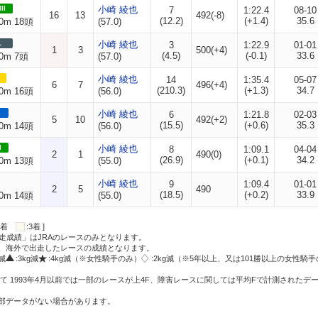
II
小崎 綾也
7
1:22.4
08-10
16
13
492(-8)
(12.2)
(+1.4)
35.6
0m 18頭
(57.0)
L
小崎 綾也
3
1:22.9
01-01
1
3
500(+4)
(4.5)
(-0.1)
33.6
0m 7頭
(57.0)
小崎 綾也
14
1:35.4
05-07
6
7
496(+4)
(210.3)
(+1.3)
34.7
0m 16頭
(56.0)
小崎 綾也
6
1:21.8
02-03
5
10
492(+2)
(15.5)
(+0.6)
35.3
0m 14頭
(56.0)
I
小崎 綾也
8
1:09.1
04-04
2
1
490(0)
(26.9)
(+0.1)
34.2
0m 13頭
(55.0)
小崎 綾也
9
1:09.4
01-01
2
5
490
(18.5)
(+0.2)
33.9
0m 14頭
(55.0)
:2着
:3着 ]
走成績」はJRAのレースのみとなります。
方、海外で出走したレースの成績となります。
g減
:3kg減
:4kg減（※女性騎手のみ）
:2kg減（※5年以上、又は101勝以上の女性騎手
て 1993年4月以前では一部のレースが上4F、障害レースに関しては平均Fで計測されたデ
一部データがない場合があります。