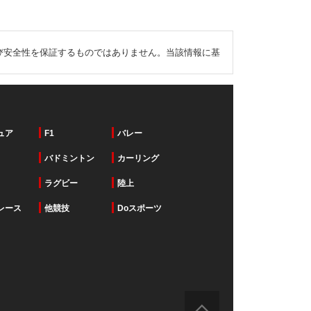
び安全性を保証するものではありません。当該情報に基
ュア
F1
バレー
バドミントン
カーリング
ラグビー
陸上
レース
他競技
Doスポーツ