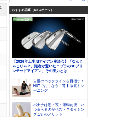
位
おすすめ記事（Doスポーツ）
【2026年上半期アイアン座談会】「なんじ
ゃこりゃ？」識者が驚いたコブラの3Dプリ
ンテッドアイアン、その実力とは
自慢のバックラインを目指す！
HIITでおこなう「背中徹底トレ
ーニング」
バナナは朝・夜・運動前後、い
つ食べるのがベスト？タイミン
グごとのメリット