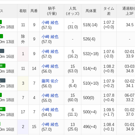
騎手
人気
タイム
通過順
ス
着順
馬番
馬体重
(斤量)
(オッズ)
差
上3F
小崎 綾也
-
1:07.2
11
9
518(-14)
34.5
0m 18頭
(31.0)
(+0.0)
(57.5)
除
小崎 綾也
9
-
526(-6)
-
0m 13頭
外
(57.0)
小崎 綾也
5
1:07.6
02-01
1
9
532(+18)
(16.2)
(-0.0)
33.9
0m 16頭
(57.0)
II
小崎 綾也
15
1:08.2
03-03
11
14
514(+4)
(63.0)
(+0.8)
34.8
0m 18頭
(56.0)
L
藤岡 佑介
3
1:07.9
02-02
3
7
510(+10)
(6.4)
(+0.2)
34.1
0m 18頭
(56.0)
小崎 綾也
15
1:07.8
06-07
7
4
500(0)
0m 18頭
(60.0)
(+0.4)
33.2
(55.0)
II
小崎 綾也
6
1:09.5
01-02
17
7
500(+4)
(11.1)
(+1.7)
37.0
0m 18頭
(54.0)
小崎 綾也
13
1:08.4
01-01
2
15
496(+4)
(25.6)
(+0.1)
34.9
0m 16頭
(57.0)