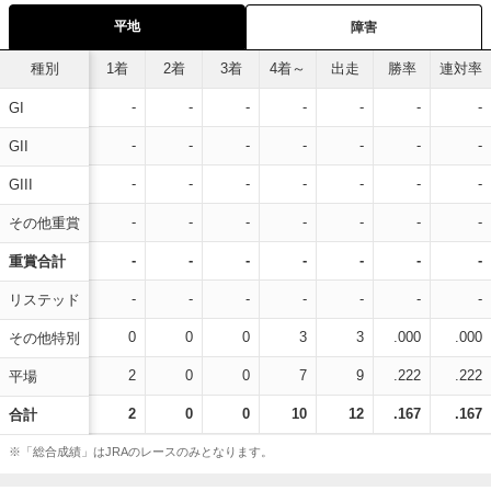
平地
障害
種別
1着
2着
3着
4着～
出走
勝率
連対率
-
-
-
-
-
-
-
GI
-
-
-
-
-
-
-
GII
-
-
-
-
-
-
-
GIII
-
-
-
-
-
-
-
その他重賞
-
-
-
-
-
-
-
重賞合計
-
-
-
-
-
-
-
リステッド
0
0
0
3
3
.000
.000
その他特別
2
0
0
7
9
.222
.222
平場
2
0
0
10
12
.167
.167
合計
※「総合成績」はJRAのレースのみとなります。