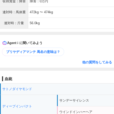
収得賞金：障害
障害：0万円
連対時：馬体重
472kg 〜 474kg
連対時：斤量
56.0kg
Agent i に聞いてみよう
ブリヤディアマンテ 馬名の意味は？
他の質問をしてみる
血統
サトノダイヤモンド
サンデーサイレンス
ディープインパクト
ウインドインハーヘア