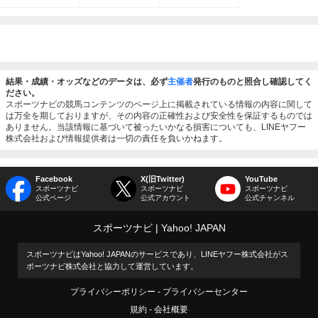
結果・成績・オッズなどのデータは、必ず
主催者
発行のものと照合し確認してく
ださい。
スポーツナビの競馬コンテンツのページ上に掲載されている情報の内容に関して
は万全を期しておりますが、その内容の正確性および安全性を保証するものでは
ありません。当該情報に基づいて被ったいかなる損害についても、LINEヤフー
株式会社および情報提供者は一切の責任を負いかねます。
Facebook
X(旧Twitter)
YouTube
スポーツナビ
スポーツナビ
スポーツナビ
公式ページ
公式アカウント
公式チャンネル
スポーツナビ
Yahoo! JAPAN
スポーツナビはYahoo! JAPANのサービスであり、LINEヤフー株式会社がス
ポーツナビ株式会社と協力して運営しています。
プライバシーポリシー
プライバシーセンター
規約
会社概要