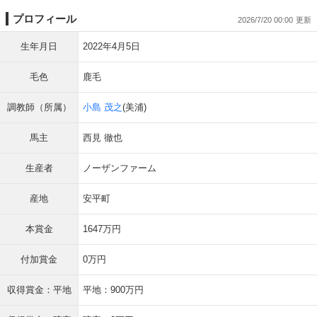
プロフィール
2026/7/20 00:00
生年月日
2022年4月5日
毛色
鹿毛
調教師（所属）
小島 茂之
(美浦)
馬主
西見 徹也
生産者
ノーザンファーム
産地
安平町
本賞金
1647万円
付加賞金
0万円
収得賞金：平地
平地：900万円