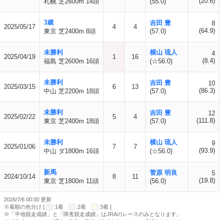
(20.6)
札幌 芝2600m 14頭
(55.0)
3歳
吉田 豊
8
2025/05/17
4
4
(64.9)
東京 芝2400m 8頭
(57.0)
未勝利
横山 琉人
4
2025/04/19
1
16
(8.4)
福島 芝2600m 16頭
(☆56.0)
未勝利
吉田 豊
10
2025/03/15
6
13
(86.3)
中山 芝2200m 18頭
(57.0)
未勝利
吉田 豊
12
2025/02/22
5
4
(111.8)
東京 芝2400m 18頭
(57.0)
未勝利
横山 琉人
9
2025/01/06
7
7
(93.9)
中山 ダ1800m 16頭
(☆56.0)
新馬
菅原 明良
5
2024/10/14
8
11
(19.8)
東京 芝1800m 11頭
(56.0)
2026/7/6 00:00 更新
※着順の色分け [
:1着
:2着
:3着 ]
※「平地競走成績」と「障害競走成績」はJRAのレースのみとなります。