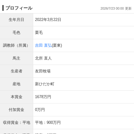
プロフィール
2026/7/23 00:00
生年月日
2022年3月22日
毛色
栗毛
調教師（所属）
吉田 直弘
(栗東)
馬主
北所 直人
生産者
友田牧場
産地
新ひだか町
本賞金
1678万円
付加賞金
0万円
収得賞金：平地
平地：900万円