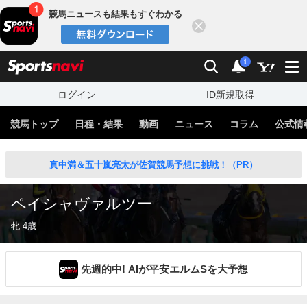
競馬ニュースも結果もすぐわかる
閉じる
スポーツナビ
検索
通知
i
ログイン
ID新規取得
競馬トップ
日程・結果
動画
ニュース
コラム
公式情
真中満＆五十嵐亮太が佐賀競馬予想に挑戦！（PR）
ペイシャヴァルツー
牝 4歳
先週的中! AIが平安エルムSを大予想