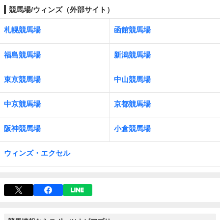
競馬場/ウィンズ（外部サイト）
札幌競馬場
函館競馬場
福島競馬場
新潟競馬場
東京競馬場
中山競馬場
中京競馬場
京都競馬場
阪神競馬場
小倉競馬場
ウィンズ・エクセル