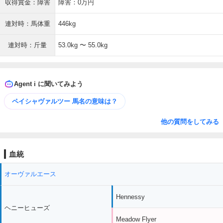
収得賞金：障害
障害：0万円
連対時：馬体重
446kg
連対時：斤量
53.0kg 〜 55.0kg
Agent i に聞いてみよう
ペイシャヴァルツー 馬名の意味は？
他の質問をしてみる
血統
オーヴァルエース
Hennessy
ヘニーヒューズ
Meadow Flyer