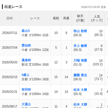
出走レース
2026/7/13 00:00
騎手
人気
日付
レース
着順
馬番
(オッズ)
(斤量)
釜山S
秋山 稔樹
10
2026/07/11
10
6
(65.0)
小倉 ダ1000m 11頭
(56.0)
雲仙特
井上 敏樹
8
2026/07/04
5
1
(27.0)
小倉 ダ1000m 12頭
(56.0)
邁進特
川端 海翼
14
2026/05/03
12
3
(103.2)
新潟 芝1000m 16頭
(51.0)
4歳上
藤懸 貴志
14
2026/02/15
15
14
(73.7)
京都 ダ1200m 16頭
(56.0)
有田特
松本 大輝
7
2026/01/31
14
14
4
(15.4)
小倉 ダ1000m 14頭
(56.0)
大通公
松本 大輝
1
2025/08/17
11
4