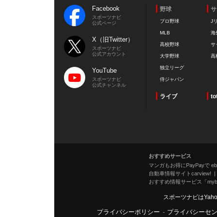
Facebook
野球
サ
スポーツナビ
プロ野球
J
公式ページ
MLB
海
X（旧Twitter）
高校野球
サ
スポーツナビ
公式アカウント
大学野球
高
独立リーグ
YouTube
スポーツナビ
侍ジャパン
公式チャンネル
ライブ
to
おすすめサービス
マンガもお得にPayPayで eboo
自動車情報サイトcarview!
おすすめ情報サービス「mybe
スポーツナビはYah
プライバシーポリシー
-
プライバシーセ