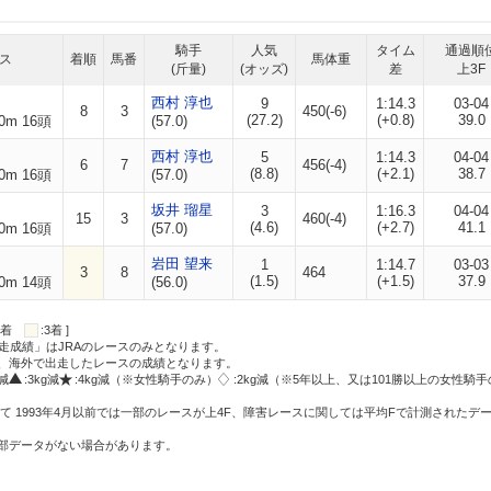
騎手
人気
タイム
通過順
ス
着順
馬番
馬体重
(斤量)
(オッズ)
差
上3F
西村 淳也
9
1:14.3
03-04
8
3
450(-6)
(27.2)
(+0.8)
39.0
0m 16頭
(57.0)
西村 淳也
5
1:14.3
04-04
6
7
456(-4)
(8.8)
(+2.1)
38.7
0m 16頭
(57.0)
坂井 瑠星
3
1:16.3
04-04
15
3
460(-4)
(4.6)
(+2.7)
41.1
0m 16頭
(57.0)
岩田 望来
1
1:14.7
03-03
3
8
464
(1.5)
(+1.5)
37.9
0m 14頭
(56.0)
:2着
:3着 ]
走成績」はJRAのレースのみとなります。
方、海外で出走したレースの成績となります。
g減
:3kg減
:4kg減（※女性騎手のみ）
:2kg減（※5年以上、又は101勝以上の女性騎手
て 1993年4月以前では一部のレースが上4F、障害レースに関しては平均Fで計測されたデ
一部データがない場合があります。