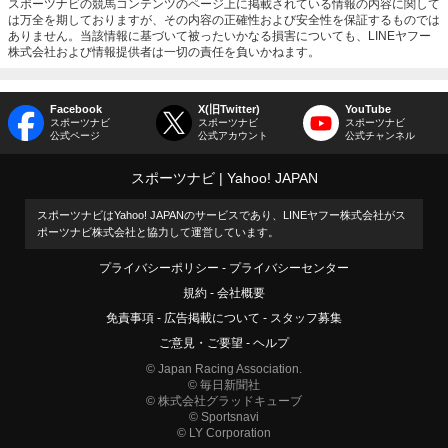
スポーツナビの競馬コンテンツのページ上に掲載されている情報の内容に関して
は万全を期しておりますが、その内容の正確性および安全性を保証するものでは
ありません。当該情報に基づいて被ったいかなる損害についても、LINEヤフー
株式会社および情報提供者は一切の責任を負いかねます。
Facebook
X(旧Twitter)
YouTube
スポーツナビ
スポーツナビ
スポーツナビ
公式ページ
公式アカウント
公式チャンネル
スポーツナビ
Yahoo! JAPAN
スポーツナビはYahoo! JAPANのサービスであり、LINEヤフー株式会社がス
ポーツナビ株式会社と協力して運営しています。
プライバシーポリシー
プライバシーセンター
規約
会社概要
免責事項
広告掲載について
スタッフ募集
ご意見・ご要望
ヘルプ
© Japan Racing Association.
© 毎日新聞社
© 株式会社グラッドキューブ
© Sportsnavi
© LY Corporation