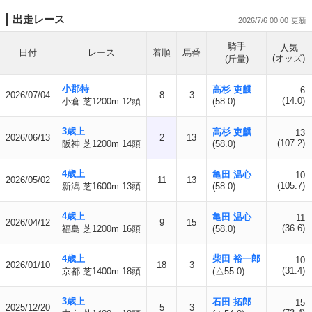
出走レース
2026/7/6 00:00
騎手
人気
日付
レース
着順
馬番
(オッズ)
(斤量)
小郡特
高杉 吏麒
6
2026/07/04
8
3
(14.0)
小倉 芝1200m 12頭
(58.0)
3歳上
高杉 吏麒
13
2026/06/13
2
13
(107.2)
阪神 芝1200m 14頭
(58.0)
4歳上
亀田 温心
10
2026/05/02
11
13
(105.7)
新潟 芝1600m 13頭
(58.0)
4歳上
亀田 温心
11
2026/04/12
9
15
(36.6)
福島 芝1200m 16頭
(58.0)
4歳上
柴田 裕一郎
10
2026/01/10
18
3
(31.4)
京都 芝1400m 18頭
(△55.0)
3歳上
石田 拓郎
15
2025/12/20
5
3