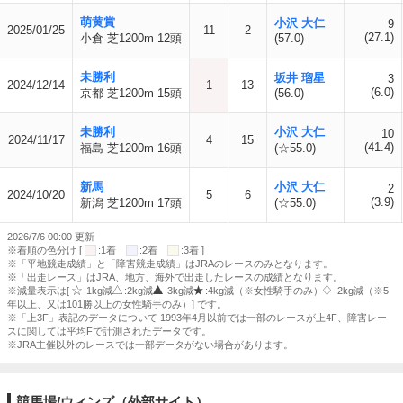
萌黄賞
小沢 大仁
9
2025/01/25
11
2
(27.1)
小倉 芝1200m 12頭
(57.0)
未勝利
坂井 瑠星
3
2024/12/14
1
13
(6.0)
京都 芝1200m 15頭
(56.0)
未勝利
小沢 大仁
10
2024/11/17
4
15
(41.4)
福島 芝1200m 16頭
(☆55.0)
新馬
小沢 大仁
2
2024/10/20
5
6
(3.9)
新潟 芝1200m 17頭
(☆55.0)
2026/7/6 00:00 更新
※着順の色分け [
:1着
:2着
:3着 ]
※「平地競走成績」と「障害競走成績」はJRAのレースのみとなります。
※「出走レース」はJRA、地方、海外で出走したレースの成績となります。
※減量表示は[
:1kg減
:2kg減
:3kg減
:4kg減（※女性騎手のみ）
:2kg減（※5
年以上、又は101勝以上の女性騎手のみ）] です。
※「上3F」表記のデータについて 1993年4月以前では一部のレースが上4F、障害レー
スに関しては平均Fで計測されたデータです。
※JRA主催以外のレースでは一部データがない場合があります。
競馬場/ウィンズ（外部サイト）