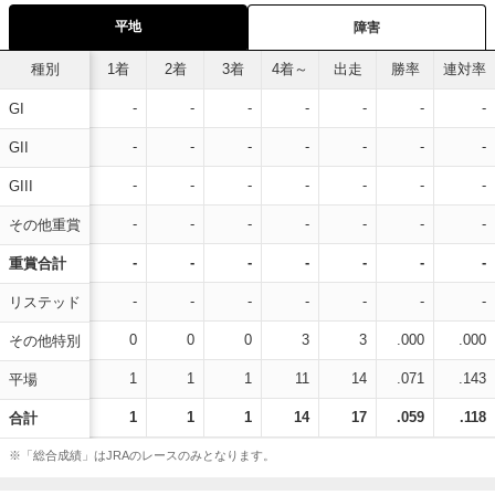
平地
障害
種別
1着
2着
3着
4着～
出走
勝率
連対率
-
-
-
-
-
-
-
GI
-
-
-
-
-
-
-
GII
-
-
-
-
-
-
-
GIII
-
-
-
-
-
-
-
その他重賞
-
-
-
-
-
-
-
重賞合計
-
-
-
-
-
-
-
リステッド
0
0
0
3
3
.000
.000
その他特別
1
1
1
11
14
.071
.143
平場
1
1
1
14
17
.059
.118
合計
※「総合成績」はJRAのレースのみとなります。