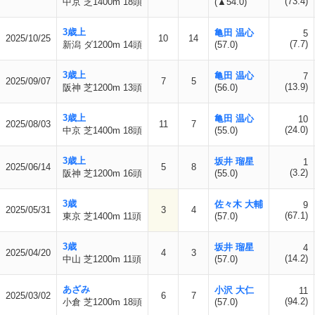
(73.4)
中京 芝1400m 18頭
(▲54.0)
3歳上
亀田 温心
5
2025/10/25
10
14
(7.7)
新潟 ダ1200m 14頭
(57.0)
3歳上
亀田 温心
7
2025/09/07
7
5
(13.9)
阪神 芝1200m 13頭
(56.0)
3歳上
亀田 温心
10
2025/08/03
11
7
(24.0)
中京 芝1400m 18頭
(55.0)
3歳上
坂井 瑠星
1
2025/06/14
5
8
(3.2)
阪神 芝1200m 16頭
(55.0)
3歳
佐々木 大輔
9
2025/05/31
3
4
(67.1)
東京 芝1400m 11頭
(57.0)
3歳
坂井 瑠星
4
2025/04/20
4
3
(14.2)
中山 芝1200m 11頭
(57.0)
あざみ
小沢 大仁
11
2025/03/02
6
7
(94.2)
小倉 芝1200m 18頭
(57.0)