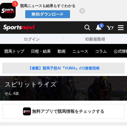
競馬ニュースも結果もすぐわかる
閉じる
スポーツナビ
検索
通知
i
ログイン
ID新規取得
競馬トップ
日程・結果
動画
ニュース
コラム
公式情
【連載】競馬予想AI『VUMA』の3連複指南
スピリットライズ
せん 4歳
無料アプリで競馬情報をチェックする