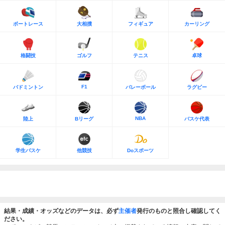
ボートレース
大相撲
フィギュア
カーリング
格闘技
ゴルフ
テニス
卓球
F1
バドミントン
バレーボール
ラグビー
NBA
陸上
Bリーグ
バスケ代表
学生バスケ
他競技
Doスポーツ
結果・成績・オッズなどのデータは、必ず
主催者
発行のものと照合し確認してく
ださい。