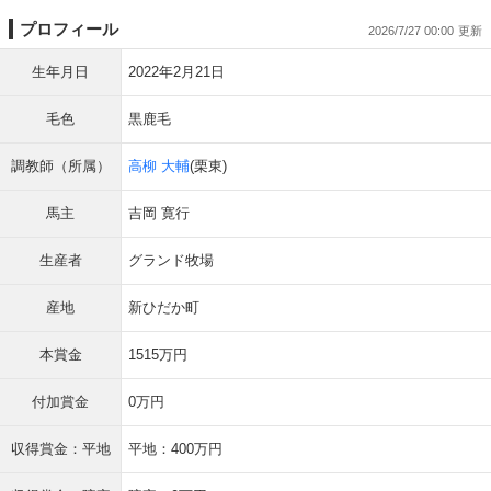
プロフィール
2026/7/27 00:00
生年月日
2022年2月21日
毛色
黒鹿毛
調教師（所属）
高柳 大輔
(栗東)
馬主
吉岡 寛行
生産者
グランド牧場
産地
新ひだか町
本賞金
1515万円
付加賞金
0万円
収得賞金：平地
平地：400万円