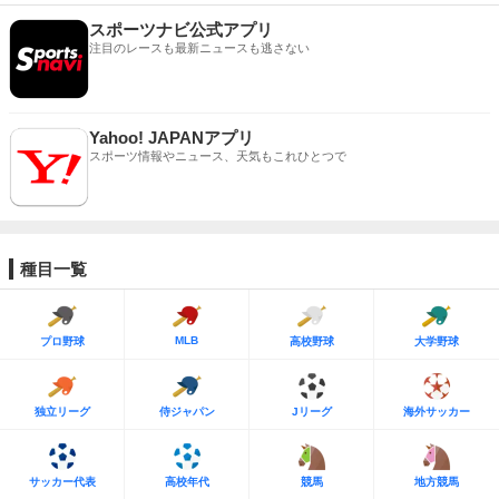
スポーツナビ公式アプリ
注目のレースも最新ニュースも逃さない
Yahoo! JAPANアプリ
スポーツ情報やニュース、天気もこれひとつで
種目一覧
MLB
プロ野球
高校野球
大学野球
独立リーグ
侍ジャパン
Jリーグ
海外サッカー
サッカー代表
高校年代
競馬
地方競馬