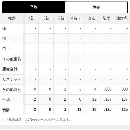
平地
障害
種別
1着
2着
3着
4着～
出走
勝率
連対率
-
-
-
-
-
-
-
GI
-
-
-
-
-
-
-
GII
-
-
-
-
-
-
-
GIII
-
-
-
-
-
-
-
その他重賞
-
-
-
-
-
-
-
重賞合計
-
-
-
-
-
-
-
リステッド
0
0
1
3
4
.000
.000
その他特別
2
0
2
8
12
.167
.167
平場
2
0
3
11
16
.125
.125
合計
※「総合成績」はJRAのレースのみとなります。