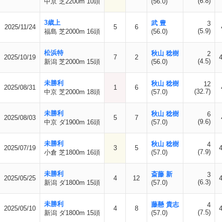
(6.8)
中京 芝2200m 10頭
(56.0)
3歳上
武 豊
3
2025/11/24
5
6
(5.9)
福島 芝2000m 16頭
(56.0)
松浜特
秋山 稔樹
2
2025/10/19
7
2
(4.5)
新潟 芝2000m 15頭
(56.0)
未勝利
秋山 稔樹
12
2025/08/31
1
6
(32.7)
中京 芝2000m 18頭
(57.0)
未勝利
秋山 稔樹
6
2025/08/03
5
7
(9.6)
中京 ダ1900m 16頭
(57.0)
未勝利
秋山 稔樹
4
2025/07/19
3
5
(7.9)
小倉 芝1800m 16頭
(57.0)
未勝利
斎藤 新
3
2025/05/25
4
12
(6.3)
新潟 ダ1800m 15頭
(57.0)
未勝利
藤懸 貴志
4
2025/05/10
4
8
(7.5)
新潟 ダ1800m 15頭
(57.0)