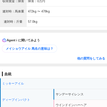
収得賞金：障害
障害：0万円
連対時：馬体重
472kg 〜 478kg
連対時：斤量
57.0kg
Agent i に聞いてみよう
メイショウアイル 馬名の意味は？
他の質問をしてみる
血統
ミッキーアイル
サンデーサイレンス
ディープインパクト
ウインドインハーヘア