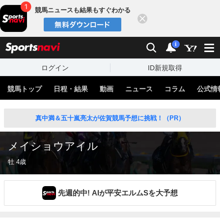
競馬ニュースも結果もすぐわかる
閉じる
スポーツナビ
検索
通知
i
ログイン
ID新規取得
競馬トップ
日程・結果
動画
ニュース
コラム
公式情
真中満＆五十嵐亮太が佐賀競馬予想に挑戦！（PR）
メイショウアイル
牡 4歳
先週的中! AIが平安エルムSを大予想