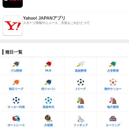
Yahoo! JAPANアプリ
スポーツ情報やニュース、天気もこれひとつで
種目一覧
MLB
プロ野球
高校野球
大学野球
独立リーグ
侍ジャパン
Jリーグ
海外サッカー
サッカー代表
高校年代
競馬
地方競馬
ボートレース
大相撲
フィギュア
カーリング