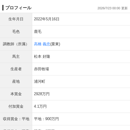
プロフィール
2026/7/23 00:00
生年月日
2022年5月16日
毛色
鹿毛
調教師（所属）
高橋 義忠
(栗東)
馬主
松本 好隆
生産者
赤田牧場
産地
浦河町
本賞金
2928万円
付加賞金
4.1万円
収得賞金：平地
平地：900万円