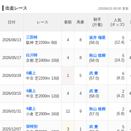
出走レース
2026/6/15 00:00
騎手
人気
日付
レース
着順
馬番
(オッズ)
(斤量)
三田特
坂井 瑠星
5
2026/06/13
4
8
(12.4)
阪神 芝2200m 9頭
(58.0)
白川特
秋山 稔樹
5
2026/05/17
4
8
(14.2)
京都 芝2400m 10頭
(58.0)
4歳上
武 豊
6
2026/03/29
1
5
(9.2)
中京 芝2200m 13頭
(57.0)
4歳上
武 豊
2
2026/03/15
4
4
(4.2)
中京 芝2000m 12頭
(58.0)
4歳上
秋山 稔樹
2
2026/01/31
12
9
(5.8)
小倉 芝2000m 16頭
(57.0)
栄特別
武 豊
5
2025/12/07
3
1