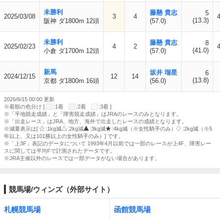
未勝利
藤懸 貴志
5
2025/03/08
3
4
(13.3)
阪神 ダ1800m 12頭
(57.0)
未勝利
藤懸 貴志
8
2025/02/23
4
2
(41.0)
小倉 ダ1700m 12頭
(57.0)
新馬
坂井 瑠星
6
2024/12/15
12
14
(13.8)
京都 ダ1800m 16頭
(56.0)
2026/6/15 00:00 更新
※着順の色分け [
:1着
:2着
:3着 ]
※「平地競走成績」と「障害競走成績」はJRAのレースのみとなります。
※「出走レース」はJRA、地方、海外で出走したレースの成績となります。
※減量表示は[
:1kg減
:2kg減
:3kg減
:4kg減（※女性騎手のみ）
:2kg減（※5
年以上、又は101勝以上の女性騎手のみ）] です。
※「上3F」表記のデータについて 1993年4月以前では一部のレースが上4F、障害レー
スに関しては平均Fで計測されたデータです。
※JRA主催以外のレースでは一部データがない場合があります。
競馬場/ウィンズ（外部サイト）
札幌競馬場
函館競馬場