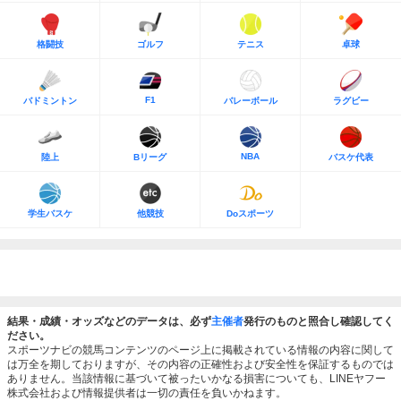
格闘技
ゴルフ
テニス
卓球
F1
バドミントン
バレーボール
ラグビー
NBA
陸上
Bリーグ
バスケ代表
学生バスケ
他競技
Doスポーツ
結果・成績・オッズなどのデータは、必ず
主催者
発行のものと照合し確認してく
ださい。
スポーツナビの競馬コンテンツのページ上に掲載されている情報の内容に関して
は万全を期しておりますが、その内容の正確性および安全性を保証するものでは
ありません。当該情報に基づいて被ったいかなる損害についても、LINEヤフー
株式会社および情報提供者は一切の責任を負いかねます。