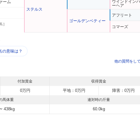
ウインドイン
ァーム
ーヘア
ステルス
アフリート
ゴールデンベティー
馬 ]
コマーズ
う
名の意味は？
他の質問をし
付加賞金
収得賞金
0万円
平地：0万円
障害：0万円
の馬体重
連対時の斤量
〜 438kg
60.0kg