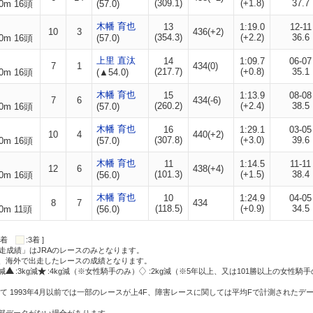
(309.1)
(+1.8)
37.7
0m 16頭
(57.0)
木幡 育也
13
1:19.0
12-11
10
3
436(+2)
(354.3)
(+2.2)
36.6
0m 16頭
(57.0)
上里 直汰
14
1:09.7
06-07
7
1
434(0)
(217.7)
(+0.8)
35.1
0m 16頭
(▲54.0)
木幡 育也
15
1:13.9
08-08
7
6
434(-6)
(260.2)
(+2.4)
38.5
0m 16頭
(57.0)
木幡 育也
16
1:29.1
03-05
10
4
440(+2)
(307.8)
(+3.0)
39.6
0m 16頭
(57.0)
木幡 育也
11
1:14.5
11-11
12
6
438(+4)
(101.3)
(+1.5)
38.4
0m 16頭
(56.0)
木幡 育也
10
1:24.9
04-05
8
7
434
(118.5)
(+0.9)
34.5
0m 11頭
(56.0)
:2着
:3着 ]
走成績」はJRAのレースのみとなります。
方、海外で出走したレースの成績となります。
g減
:3kg減
:4kg減（※女性騎手のみ）
:2kg減（※5年以上、又は101勝以上の女性騎手
て 1993年4月以前では一部のレースが上4F、障害レースに関しては平均Fで計測されたデ