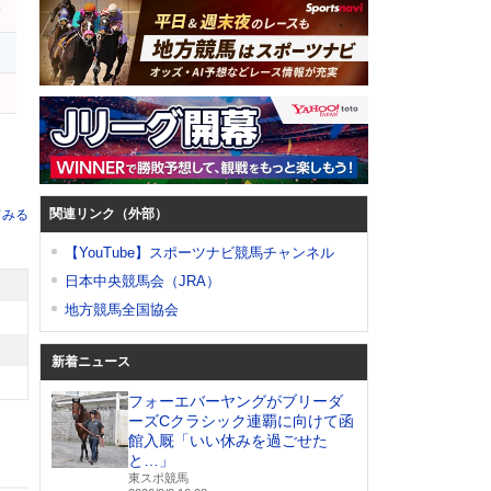
ハ
関連リンク（外部）
てみる
【YouTube】スポーツナビ競馬チャンネル
日本中央競馬会（JRA）
地方競馬全国協会
新着ニュース
フォーエバーヤングがブリーダ
ーズCクラシック連覇に向けて函
館入厩「いい休みを過ごせた
と…」
東スポ競馬