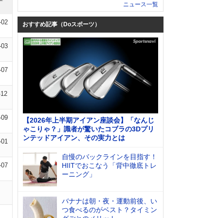
ニュース一覧
-02
おすすめ記事（Doスポーツ）
-03
-07
-12
-09
【2026年上半期アイアン座談会】「なんじ
ゃこりゃ？」識者が驚いたコブラの3Dプリ
ンテッドアイアン、その実力とは
-01
自慢のバックラインを目指す！
-07
HIITでおこなう「背中徹底トレ
ーニング」
バナナは朝・夜・運動前後、い
つ食べるのがベスト？タイミン