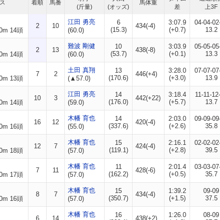
ス
着順
馬番
馬体重
(斤量)
(オッズ)
差
上3F
江田 勇亮
6
3:07.9
04-04-02
2
10
434(-4)
(15.3)
(+0.7)
13.2
0m 14頭
(60.0)
難波 剛健
10
3:03.9
05-05-05
2
13
438(-8)
(53.7)
(+0.1)
13.3
0m 14頭
(60.0)
土田 真翔
13
3:28.0
07-07-07
7
2
446(+4)
(170.6)
(+3.0)
13.9
0m 13頭
(▲57.0)
江田 勇亮
14
3:18.4
11-11-12
10
3
442(+22)
(176.0)
(+5.7)
13.7
0m 14頭
(59.0)
木幡 育也
14
2:03.0
09-09-09
16
12
420(-4)
(337.6)
(+2.6)
35.8
0m 16頭
(55.0)
木幡 育也
15
2:16.1
02-02-02
12
7
424(-4)
(119.1)
(+2.8)
39.5
0m 18頭
(57.0)
木幡 育也
11
2:01.4
03-03-07
7
11
428(-6)
(162.2)
(+0.5)
35.7
0m 17頭
(57.0)
木幡 育也
15
1:39.2
09-09
8
7
434(-4)
(350.7)
(+1.5)
37.5
0m 16頭
(57.0)
木幡 育也
16
1:26.0
08-09
6
14
438(+2)