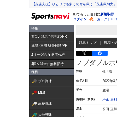
【災害支援】ひとりでも多くの命を救う「災害救助犬」
IDでもっと便利に
新規取得
ログイン
［おトク］10
特集
燕OB 競馬予想挑む/PR
競馬トップ
日程・
髙津×三浦 監督対談/PR
Jリーグ戦力 徹底分析
ノブダブルホ
J国立試合に無料招待
性齢
牡 4歳
種目
生年月日
2022年3
プロ野球
毛色
鹿毛
MLB
調教師（所属）
松永 康利
高校野球
馬主
前田 亘輝
大学野球