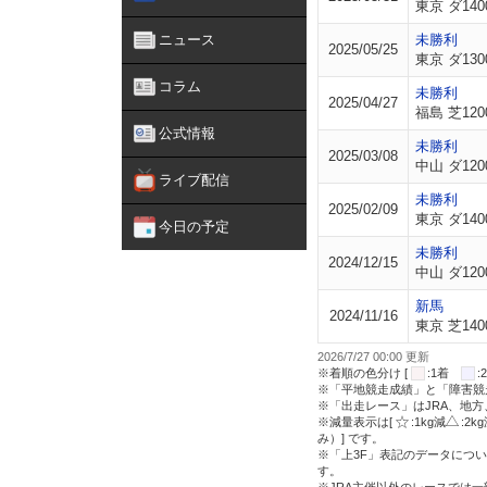
東京 ダ140
ニュース
未勝利
2025/05/25
東京 ダ130
コラム
未勝利
2025/04/27
福島 芝120
公式情報
未勝利
2025/03/08
中山 ダ120
ライブ配信
未勝利
2025/02/09
東京 ダ140
今日の予定
未勝利
2024/12/15
中山 ダ120
新馬
2024/11/16
東京 芝140
2026/7/27 00:00 更新
※着順の色分け [
:1着
※「平地競走成績」と「障害競
※「出走レース」はJRA、地
※減量表示は[
:1kg減
:2k
み）] です。
※「上3F」表記のデータについ
す。