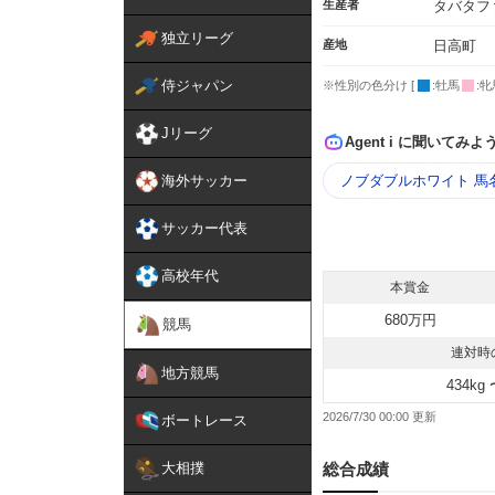
生産者
タバタフ
独立リーグ
産地
日高町
侍ジャパン
※性別の色分け [
:牡馬
:牝
Jリーグ
Agent i に聞いてみよ
海外サッカー
ノブダブルホワイト 馬
サッカー代表
高校年代
本賞金
680万円
競馬
連対時
地方競馬
434kg 
2026/7/30 00:00
ボートレース
大相撲
総合成績