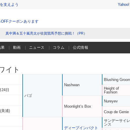
を支えよう
Yahoo
％OFFクーポンあります
真中満＆五十嵐亮太が佐賀競馬予想に挑戦！（PR）
結果
動画
ニュース
コラム
公式情報
ワイト
Blushing Groo
Nashwan
Height of
月24日
Fashion
バゴ
Nureyev
Moonlight’s Box
(美浦)
Coup de Genie
サンデーサイ
ンス
ディープインパクト