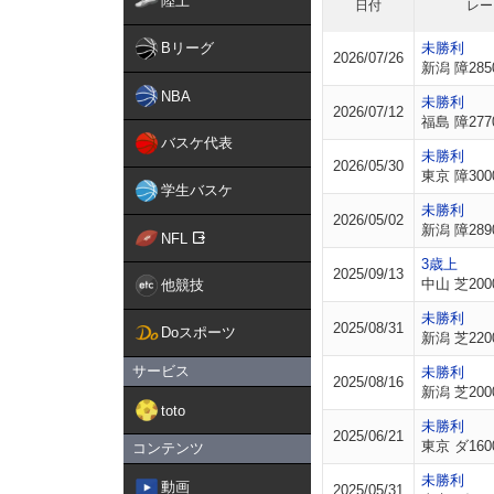
陸上
日付
レー
Bリーグ
未勝利
2026/07/26
新潟 障285
NBA
未勝利
2026/07/12
福島 障277
バスケ代表
未勝利
2026/05/30
東京 障300
学生バスケ
未勝利
2026/05/02
新潟 障289
NFL
3歳上
2025/09/13
中山 芝200
他競技
未勝利
2025/08/31
Doスポーツ
新潟 芝220
サービス
未勝利
2025/08/16
新潟 芝200
toto
未勝利
2025/06/21
東京 ダ160
コンテンツ
未勝利
動画
2025/05/31