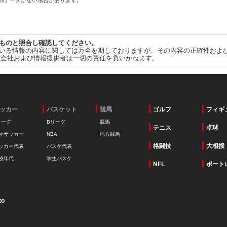
一部データがない場合があります。
ものと照合し確認してください。
いる情報の内容に関しては万全を期しておりますが、その内容の正確性およ
式会社および情報提供者は一切の責任を負いかねます。
ッカー
バスケット
競馬
ゴルフ
フィギ
リーグ
Bリーグ
競馬
テニス
卓球
外サッカー
NBA
地方競馬
格闘技
大相撲
ッカー代表
バスケ代表
校年代
学生バスケ
NFL
ボート
to