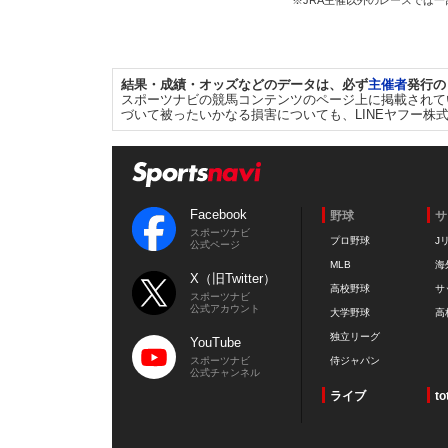
※JRA主催以外のレースでは
結果・成績・オッズなどのデータは、必ず
主催者
発行の
スポーツナビの競馬コンテンツのページ上に掲載されて
づいて被ったいかなる損害についても、LINEヤフー株
Facebook
野球
サ
スポーツナビ
プロ野球
J
公式ページ
MLB
海
X（旧Twitter）
高校野球
サ
スポーツナビ
公式アカウント
大学野球
高
独立リーグ
YouTube
スポーツナビ
侍ジャパン
公式チャンネル
ライブ
to