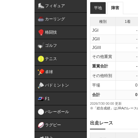
フィギュア
平地
障害
カーリング
種別
1着
JGI
-
格闘技
JGII
-
ゴルフ
JGIII
-
その他重賞
-
テニス
重賞合計
-
卓球
その他特別
-
バドミントン
平場
0
合計
0
F1
2026/7/30 00:00 更新
※「総合成績」はJRAのレー
バレーボール
出走レース
ラグビー