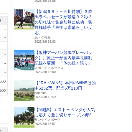
2026/8/8 16:08
【新潟６Ｒ・三面川特別】３歳
馬ラベルセーヌが最速３２秒３
率
の切れ味で賞金加算に成功 荻
野極騎手「最後は素晴らしい反
-
応」
-
馬トク報知
2026/8/8 16:03
-
【阪神アーバン競馬プレーバッ
-
ク】川原正一が国内最年長勝利
記録を更新 「体の続く限り」
-
スポニチアネックス
-
2026/8/8 16:00
.500
【JRA・WIN5】本日のWIN5は的
中5232票、配当6万210円
.500
netkeiba
2026/8/8 15:59
【関越S】エストゥペンダが人気
に応えて差し切りオープン初V
サンケイスポーツ
2026/8/8 15:57
位