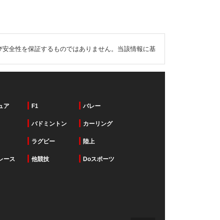
び安全性を保証するものではありません。当該情報に基
ュア
F1
バレー
バドミントン
カーリング
ラグビー
陸上
レース
他競技
Doスポーツ