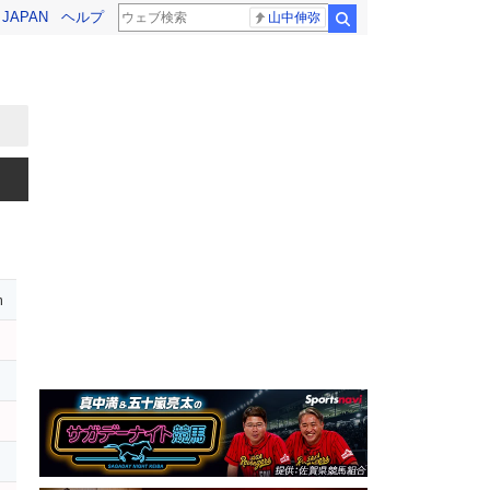
! JAPAN
ヘルプ
山中伸弥
検索
m
レ