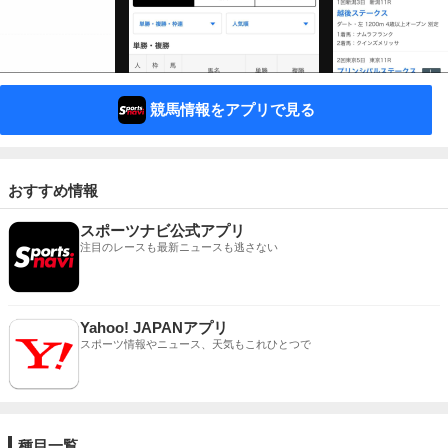
競馬情報をアプリで見る
おすすめ情報
スポーツナビ公式アプリ
注目のレースも最新ニュースも逃さない
Yahoo! JAPANアプリ
スポーツ情報やニュース、天気もこれひとつで
種目一覧