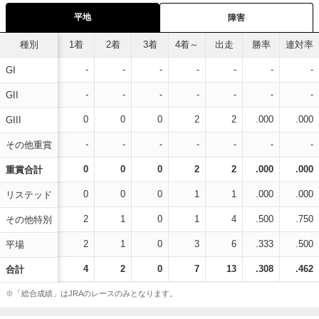
平地
障害
種別
1着
2着
3着
4着～
出走
勝率
連対率
-
-
-
-
-
-
-
GI
-
-
-
-
-
-
-
GII
0
0
0
2
2
.000
.000
GIII
-
-
-
-
-
-
-
その他重賞
0
0
0
2
2
.000
.000
重賞合計
0
0
0
1
1
.000
.000
リステッド
2
1
0
1
4
.500
.750
その他特別
2
1
0
3
6
.333
.500
平場
4
2
0
7
13
.308
.462
合計
※「総合成績」はJRAのレースのみとなります。