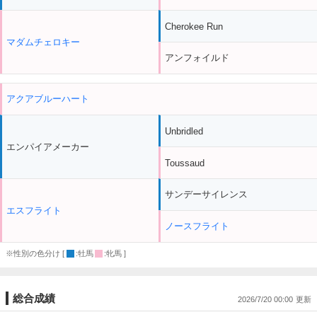
Cherokee Run
マダムチェロキー
アンフォイルド
アクアブルーハート
Unbridled
エンパイアメーカー
Toussaud
サンデーサイレンス
エスフライト
ノースフライト
※性別の色分け [
:牡馬
:牝馬 ]
総合成績
2026/7/20 00:00