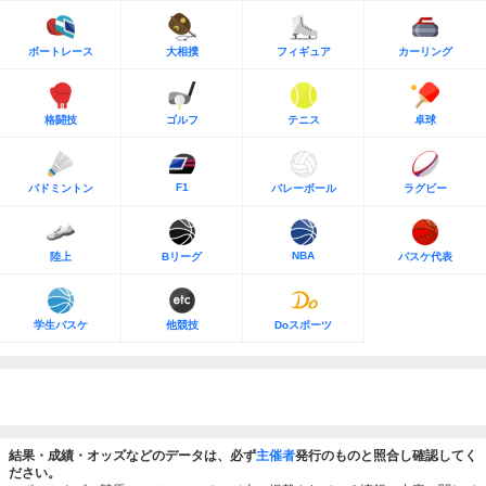
ボートレース
大相撲
フィギュア
カーリング
格闘技
ゴルフ
テニス
卓球
F1
バドミントン
バレーボール
ラグビー
NBA
陸上
Bリーグ
バスケ代表
学生バスケ
他競技
Doスポーツ
結果・成績・オッズなどのデータは、必ず
主催者
発行のものと照合し確認してく
ださい。