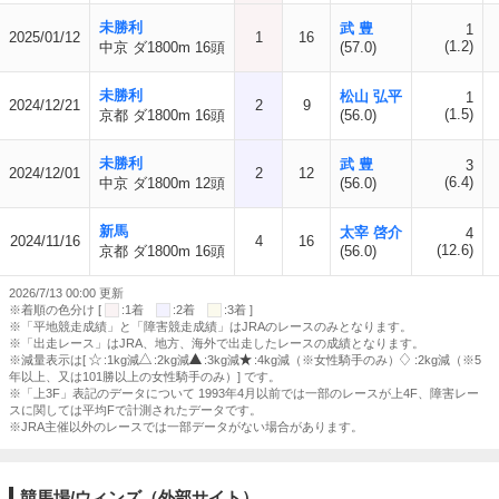
未勝利
武 豊
1
2025/01/12
1
16
(1.2)
中京 ダ1800m 16頭
(57.0)
未勝利
松山 弘平
1
2024/12/21
2
9
(1.5)
京都 ダ1800m 16頭
(56.0)
未勝利
武 豊
3
2024/12/01
2
12
(6.4)
中京 ダ1800m 12頭
(56.0)
新馬
太宰 啓介
4
2024/11/16
4
16
(12.6)
京都 ダ1800m 16頭
(56.0)
2026/7/13 00:00 更新
※着順の色分け [
:1着
:2着
:3着 ]
※「平地競走成績」と「障害競走成績」はJRAのレースのみとなります。
※「出走レース」はJRA、地方、海外で出走したレースの成績となります。
※減量表示は[
:1kg減
:2kg減
:3kg減
:4kg減（※女性騎手のみ）
:2kg減（※5
年以上、又は101勝以上の女性騎手のみ）] です。
※「上3F」表記のデータについて 1993年4月以前では一部のレースが上4F、障害レー
スに関しては平均Fで計測されたデータです。
※JRA主催以外のレースでは一部データがない場合があります。
競馬場/ウィンズ（外部サイト）