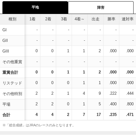
平地
障害
種別
1着
2着
3着
4着～
出走
勝率
連対率
-
-
-
-
-
-
-
GI
-
-
-
-
-
-
-
GII
0
0
1
1
2
.000
.000
GIII
-
-
-
-
-
-
-
その他重賞
0
0
1
1
2
.000
.000
重賞合計
0
0
0
1
1
.000
.000
リステッド
2
2
1
4
9
.222
.444
その他特別
2
2
0
1
5
.400
.800
平場
4
4
2
7
17
.235
.471
合計
※「総合成績」はJRAのレースのみとなります。