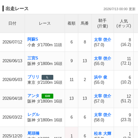
出走レース
2026/7/13 00:00
騎手
人気
日付
レース
着順
馬番
(オッズ)
(斤量)
阿蘇S
太宰 啓介
8
2026/07/12
6
8
(16.2)
小倉 ダ1700m 11頭
(57.0)
三宮S
太宰 啓介
11
2026/06/13
9
13
(72.1)
阪神 ダ1800m 16頭
(55.0)
ブリリ
浜中 俊
6
L
2026/05/03
11
2
(10.2)
東京 ダ2100m 16頭
(55.0)
アンタ
太宰 啓介
12
GIII
2026/04/18
13
13
(51.2)
阪神 ダ1800m 16頭
(57.0)
レグル
太宰 啓介
9
2026/03/22
6
6
(23.3)
阪神 ダ1800m 16頭
(58.0)
尾頭橋
松本 大輝
1
2025/12/20
1
6