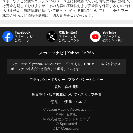
スポーツナビの競馬コンテンツのページ上に掲載されている情報の内容に関して
は万全を期しておりますが、その内容の正確性および安全性を保証するものでは
ありません。当該情報に基づいて被ったいかなる損害についても、LINEヤフー
株式会社および情報提供者は一切の責任を負いかねます。
Facebook
X(旧Twitter)
YouTube
スポーツナビ
スポーツナビ
スポーツナビ
公式ページ
公式アカウント
公式チャンネル
スポーツナビ
Yahoo! JAPAN
スポーツナビはYahoo! JAPANのサービスであり、LINEヤフー株式会社がス
ポーツナビ株式会社と協力して運営しています。
プライバシーポリシー
プライバシーセンター
規約
会社概要
免責事項
広告掲載について
スタッフ募集
ご意見・ご要望
ヘルプ
© Japan Racing Association.
© 毎日新聞社
© 株式会社グラッドキューブ
© Sportsnavi
© LY Corporation