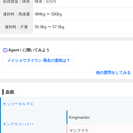
収得賞金：障害
障害：0万円
連対時：馬体重
484kg 〜 500kg
連対時：斤量
55.0kg 〜 57.0kg
Agent i に聞いてみよう
メイショウズイウン 馬名の意味は？
他の質問をしてみる
血統
ホッコータルマエ
Kingmambo
キングカメハメハ
マンファス