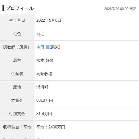
プロフィール
2026/7/20 00:00
生年月日
2022年5月8日
毛色
鹿毛
調教師（所属）
本田 優
(栗東)
馬主
松本 好隆
生産者
高昭牧場
産地
浦河町
本賞金
8310万円
付加賞金
81.4万円
収得賞金：平地
平地：2400万円