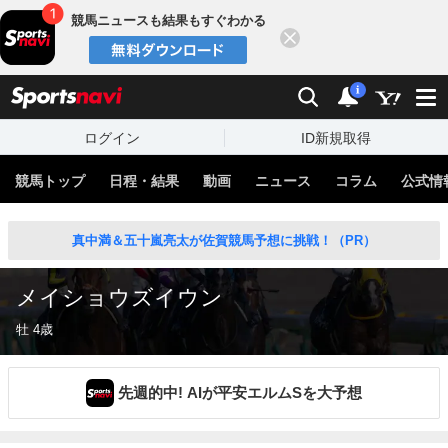
競馬ニュースも結果もすぐわかる
閉じる
スポーツナビ
検索
通知
i
ログイン
ID新規取得
競馬トップ
日程・結果
動画
ニュース
コラム
公式情
真中満＆五十嵐亮太が佐賀競馬予想に挑戦！（PR）
メイショウズイウン
牡 4歳
先週的中! AIが平安エルムSを大予想