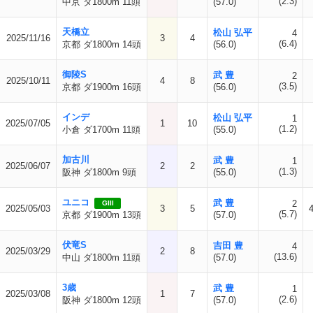
(2.3)
中京 ダ1800m 11頭
(57.0)
天橋立
松山 弘平
4
2025/11/16
3
4
(6.4)
京都 ダ1800m 14頭
(56.0)
御陵S
武 豊
2
2025/10/11
4
8
(3.5)
京都 ダ1900m 16頭
(56.0)
インデ
松山 弘平
1
2025/07/05
1
10
(1.2)
小倉 ダ1700m 11頭
(55.0)
加古川
武 豊
1
2025/06/07
2
2
(1.3)
阪神 ダ1800m 9頭
(55.0)
ユニコ
武 豊
2
GIII
2025/05/03
3
5
(5.7)
京都 ダ1900m 13頭
(57.0)
伏竜S
吉田 豊
4
2025/03/29
2
8
(13.6)
中山 ダ1800m 11頭
(57.0)
3歳
武 豊
1
2025/03/08
1
7
(2.6)
阪神 ダ1800m 12頭
(57.0)