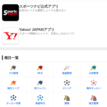
スポーツナビ公式アプリ
注目のレースも最新ニュースも逃さない
Yahoo! JAPANアプリ
スポーツ情報やニュース、天気もこれひとつで
種目一覧
MLB
プロ野球
高校野球
大学野球
独立リーグ
侍ジャパン
Jリーグ
海外サッカー
サッカー代表
高校年代
競馬
地方競馬