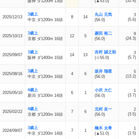
(32.4)
阪神 ダ1200m 13頭
(▲53.0)
3歳上
丸山 元気
3
2025/12/13
8
14
(5.6)
中京 ダ1200m 16頭
(56.0)
3歳上
菱田 裕二
9
2025/10/13
12
5
(24.3)
京都 ダ1200m 16頭
(56.0)
3歳上
吉村 誠之助
3
2025/09/07
14
13
(5.7)
阪神 ダ1400m 15頭
(☆55.0)
3歳上
坂井 瑠星
5
2025/08/16
4
6
(13.2)
中京 ダ1200m 16頭
(56.0)
4歳上
小沢 大仁
1
2025/05/10
6
1
(3.7)
新潟 ダ1200m 14頭
(56.0)
4歳上
北村 友一
2
2025/02/22
7
6
(3.5)
京都 ダ1200m 16頭
(56.0)
3歳上
橋木 太希
1
2024/09/07
7
1
(1.5)
中京 ダ1200m 14頭
(▲51.0)