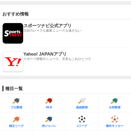
おすすめ情報
スポーツナビ公式アプリ
注目のレースも最新ニュースも逃さない
Yahoo! JAPANアプリ
スポーツ情報やニュース、天気もこれひとつで
種目一覧
MLB
プロ野球
高校野球
大学野球
独立リーグ
侍ジャパン
Jリーグ
海外サッカー