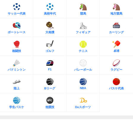
サッカー代表
高校年代
競馬
地方競馬
ボートレース
大相撲
フィギュア
カーリング
格闘技
ゴルフ
テニス
卓球
F1
バドミントン
バレーボール
ラグビー
NBA
陸上
Bリーグ
バスケ代表
学生バスケ
他競技
Doスポーツ