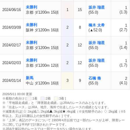
未勝利
坂井 瑠星
1
2024/06/16
1
15
(1.3)
京都 ダ1200m 15頭
(55.0)
未勝利
橋木 太希
1
2024/03/09
2
8
(2.7)
阪神 ダ1200m 16頭
(▲52.0)
未勝利
坂井 瑠星
1
2024/02/17
2
12
(1.4)
京都 ダ1200m 15頭
(55.0)
未勝利
坂井 瑠星
1
2024/02/03
2
12
(1.7)
京都 ダ1200m 12頭
(55.0)
新馬
石橋 脩
2
2024/01/14
3
9
(4.1)
中山 ダ1200m 16頭
(55.0)
2026/5/11 00:00 更新
※着順の色分け [
:1着
:2着
:3着 ]
※「平地競走成績」と「障害競走成績」はJRAのレースのみとなります。
※「出走レース」はJRA、地方、海外で出走したレースの成績となります。
※減量表示は[
:1kg減
:2kg減
:3kg減
:4kg減（※女性騎手のみ）
:2kg減（※5
年以上、又は101勝以上の女性騎手のみ）] です。
※「上3F」表記のデータについて 1993年4月以前では一部のレースが上4F、障害レー
スに関しては平均Fで計測されたデータです。
※JRA主催以外のレースでは一部データがない場合があります。