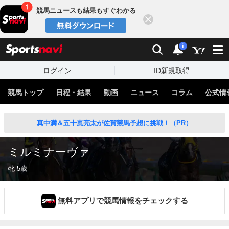
競馬ニュースも結果もすぐわかる
閉じる
スポーツナビ
検索
通知
i
ログイン
ID新規取得
競馬トップ
日程・結果
動画
ニュース
コラム
公式情
真中満＆五十嵐亮太が佐賀競馬予想に挑戦！（PR）
ミルミナーヴァ
牝 5歳
無料アプリで競馬情報をチェックする