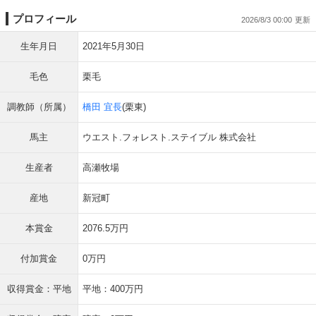
プロフィール
2026/8/3 00:00
生年月日
2021年5月30日
毛色
栗毛
調教師（所属）
橋田 宜長
(栗東)
馬主
ウエスト.フォレスト.ステイブル 株式会社
生産者
高瀬牧場
産地
新冠町
本賞金
2076.5万円
付加賞金
0万円
収得賞金：平地
平地：400万円