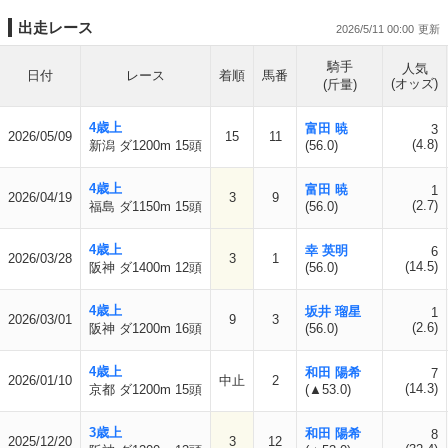
出走レース
2026/5/11 00:00
騎手
人気
日付
レース
着順
馬番
(オッズ)
(斤量)
4歳上
富田 暁
3
2026/05/09
15
11
(4.8)
新潟 ダ1200m 15頭
(56.0)
4歳上
富田 暁
1
2026/04/19
3
9
(2.7)
福島 ダ1150m 15頭
(56.0)
4歳上
幸 英明
6
2026/03/28
3
1
(14.5)
阪神 ダ1400m 12頭
(56.0)
4歳上
坂井 瑠星
1
2026/03/01
9
3
(2.6)
阪神 ダ1200m 16頭
(56.0)
4歳上
和田 陽希
7
2026/01/10
中止
2
(14.3)
京都 ダ1200m 15頭
(▲53.0)
3歳上
和田 陽希
8
2025/12/20
3
12