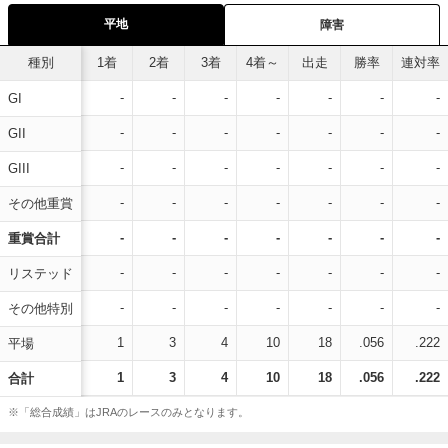
平地
障害
種別
1着
2着
3着
4着～
出走
勝率
連対率
-
-
-
-
-
-
-
GI
-
-
-
-
-
-
-
GII
-
-
-
-
-
-
-
GIII
-
-
-
-
-
-
-
その他重賞
-
-
-
-
-
-
-
重賞合計
-
-
-
-
-
-
-
リステッド
-
-
-
-
-
-
-
その他特別
1
3
4
10
18
.056
.222
平場
1
3
4
10
18
.056
.222
合計
※「総合成績」はJRAのレースのみとなります。