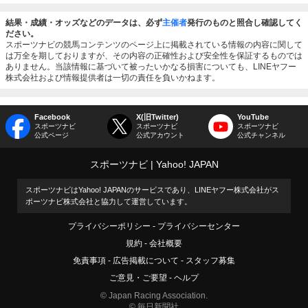
結果・成績・オッズなどのデータは、必ず
主催者
発行のものと照合し確認してく
ださい。
スポーツナビの競馬コンテンツのページ上に掲載されている情報の内容に関して
は万全を期しておりますが、その内容の正確性および安全性を保証するものでは
ありません。当該情報に基づいて被ったいかなる損害についても、LINEヤフー
株式会社および情報提供者は一切の責任を負いかねます。
Facebook
X(旧Twitter)
YouTube
スポーツナビ
スポーツナビ
スポーツナビ
公式ページ
公式アカウント
公式チャンネル
スポーツナビ
Yahoo! JAPAN
スポーツナビはYahoo! JAPANのサービスであり、LINEヤフー株式会社がス
ポーツナビ株式会社と協力して運営しています。
プライバシーポリシー
プライバシーセンター
規約
会社概要
免責事項
広告掲載について
スタッフ募集
ご意見・ご要望
ヘルプ
© Japan Racing Association.
© 毎日新聞社