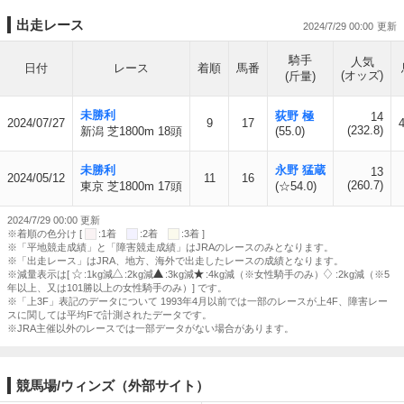
出走レース
2024/7/29 00:00
騎手
人気
日付
レース
着順
馬番
(オッズ)
(斤量)
未勝利
荻野 極
14
2024/07/27
9
17
(232.8)
新潟 芝1800m 18頭
(55.0)
未勝利
永野 猛蔵
13
2024/05/12
11
16
(260.7)
東京 芝1800m 17頭
(☆54.0)
2024/7/29 00:00 更新
※着順の色分け [
:1着
:2着
:3着 ]
※「平地競走成績」と「障害競走成績」はJRAのレースのみとなります。
※「出走レース」はJRA、地方、海外で出走したレースの成績となります。
※減量表示は[
:1kg減
:2kg減
:3kg減
:4kg減（※女性騎手のみ）
:2kg減（※5
年以上、又は101勝以上の女性騎手のみ）] です。
※「上3F」表記のデータについて 1993年4月以前では一部のレースが上4F、障害レー
スに関しては平均Fで計測されたデータです。
※JRA主催以外のレースでは一部データがない場合があります。
競馬場/ウィンズ（外部サイト）