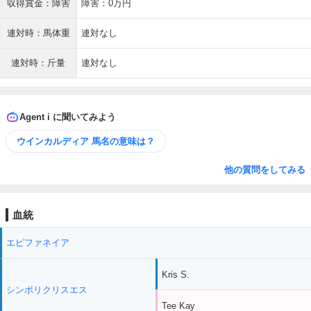
収得賞金：障害
障害：0万円
連対時：馬体重
連対なし
連対時：斤量
連対なし
Agent i に聞いてみよう
ウインカルディア 馬名の意味は？
他の質問をしてみる
血統
エピファネイア
Kris S.
シンボリクリスエス
Tee Kay