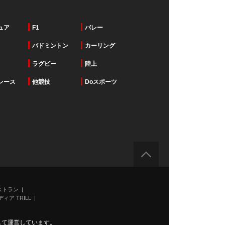
ュア
F1
バレー
バドミントン
カーリング
ラグビー
陸上
レース
他競技
Doスポーツ
ストラン
ィア TRILL
力して運営しています。