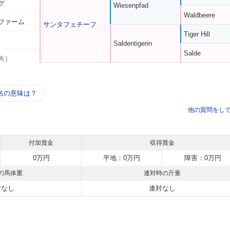
グ
Wiesenpfad
Waldbeere
ファーム
サンタフェチーフ
Tiger Hill
Saldentigerin
Salde
馬 ]
う
名の意味は？
他の質問をし
付加賞金
収得賞金
0万円
平地：0万円
障害：0万円
の馬体重
連対時の斤量
対なし
連対なし