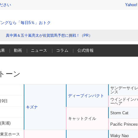
ださい
Yahoo
ングなら「毎日5％」おトク
真中満＆五十嵐亮太が佐賀競馬予想に挑戦！（PR）
結果
動画
ニュース
コラム
公式情報
トーン
サンデーサイ
ンス
ディープインパクト
ウインドイン
月9日
ーヘア
キズナ
Storm Cat
キャットクイル
(美浦)
Pacific Princes
 東京ホース
Waky Nao