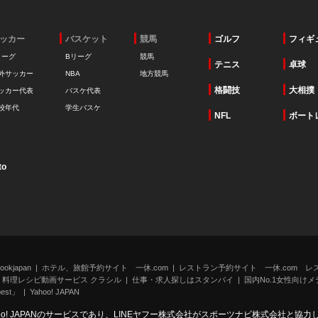
ッカー
バスケット
競馬
ゴルフ
フィギ
リーグ
Bリーグ
競馬
テニス
卓球
外サッカー
NBA
地方競馬
格闘技
大相撲
ッカー代表
バスケ代表
校年代
学生バスケ
NFL
ボート
to
kjapan
ホテル、旅館予約サイト 一休.com
レストラン予約サイト 一休.com レ
料理レシピ動画サービス クラシル
仕事・求人探しはスタンバイ
国内No.1女性向けメデ
st」
Yahoo! JAPAN
oo! JAPANのサービスであり、LINEヤフー株式会社がスポーツナビ株式会社と協