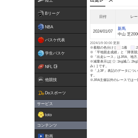
陸上
Bリーグ
日付
レー
NBA
新馬
2024/01/07
中山 芝200
バスケ代表
2024/1/9 00:00 更新
※着順の色分け [
:1着
※「平地競走成績」と「障害競
学生バスケ
※「出走レース」はJRA、地
※減量表示は[
:1kg減
:2k
み）] です。
NFL
※「上3F」表記のデータについ
す。
他競技
※JRA主催以外のレースでは
Doスポーツ
サービス
toto
コンテンツ
動画