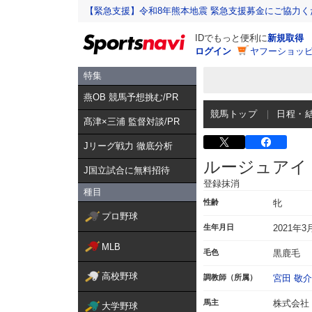
【緊急支援】令和8年熊本地震 緊急支援募金にご協力く
IDでもっと便利に
新規取得
ログイン
ヤフーショッピ
特集
燕OB 競馬予想挑む/PR
競馬トップ
日程・
髙津×三浦 監督対談/PR
Jリーグ戦力 徹底分析
ルージュアイ
J国立試合に無料招待
登録抹消
種目
性齢
牝
プロ野球
生年月日
2021年3
MLB
毛色
黒鹿毛
高校野球
調教師（所属）
宮田 敬介
馬主
株式会社
大学野球