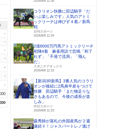
2026/8/8 11:36
コラリオン快勝に田辺騎手「だ
いぶ楽しみです」人気のアトミ
ックリーチは伸びず４着／新馬
率
戦
日刊スポーツ
-
2026/8/8 11:34
-
2億8000万円馬アトミックリーチ
-
初陣4着 麻雀用語で悲鳴「和了
れず」「不発で流局」「飛ん
-
だ」
スポニチアネックス
-
2026/8/8 11:33
-
【新潟3R新馬】3番人気のコラリ
-
オンが後続に2馬身半差をつけて
快勝 田辺騎手「まだ物足りな
.000
さもあるので、今後の成長が楽
しみ」
.000
中日スポーツ
2026/8/8 11:33
森秀師が落札の外国産馬が２週
連続Ｖ！ジャスパートレノ逃げ