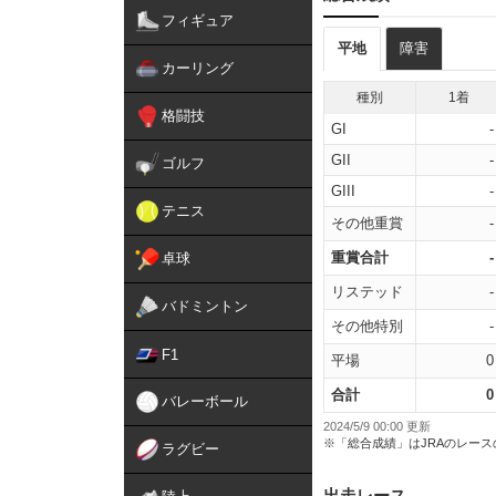
フィギュア
平地
障害
カーリング
種別
1着
格闘技
GI
-
GII
-
ゴルフ
GIII
-
テニス
その他重賞
-
重賞合計
-
卓球
リステッド
-
バドミントン
その他特別
-
F1
平場
0
合計
0
バレーボール
2024/5/9 00:00 更新
※「総合成績」はJRAのレー
ラグビー
出走レース