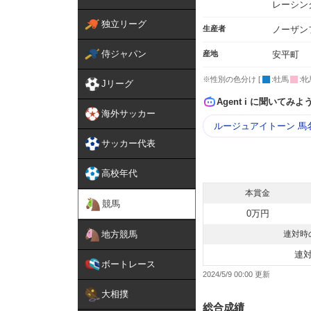
レーシン
独立リーグ
生産者
ノーザン
侍ジャパン
産地
安平町
※性別の色分け [
:牡馬
:牝
Jリーグ
Agent i に聞いてみよ
海外サッカー
ルージュアイトーン 馬
サッカー代表
高校年代
本賞金
競馬
0万円
地方競馬
連対時
連
ボートレース
2024/5/9 00:00
大相撲
総合成績