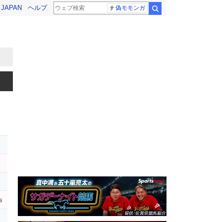
! JAPAN
ヘルプ
偽モモンガ
検索
レ
ハ
s