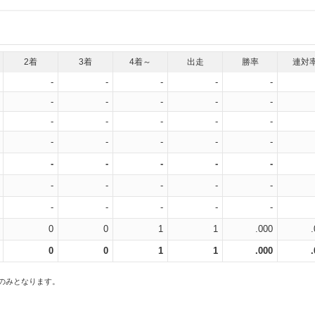
2着
3着
4着～
出走
勝率
連対
-
-
-
-
-
-
-
-
-
-
-
-
-
-
-
-
-
-
-
-
-
-
-
-
-
-
-
-
-
-
-
-
-
-
-
0
0
1
1
.000
0
0
1
1
.000
スのみとなります。