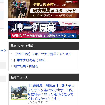
関連リンク（外部）
てみる
【YouTube】スポーツナビ競馬チャンネル
日本中央競馬会（JRA）
地方競馬全国協会
新着ニュース
【2歳新馬・新潟3R】3番人気コ
ラリオンが楽に抜け出す 田辺
裕信騎手「思った通りに走って
くれてよかったです」
サンケイスポーツ