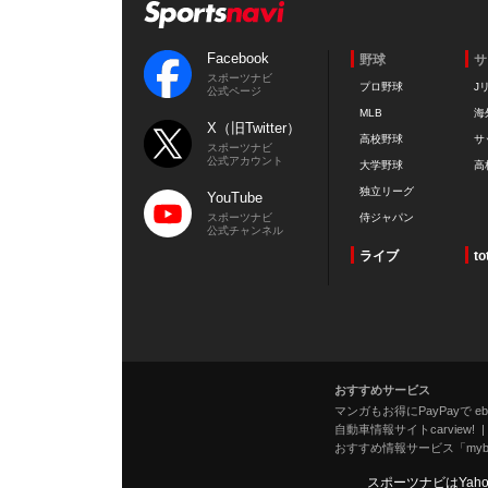
Facebook
野球
サ
スポーツナビ
プロ野球
J
公式ページ
MLB
海
X（旧Twitter）
高校野球
サ
スポーツナビ
公式アカウント
大学野球
高
独立リーグ
YouTube
スポーツナビ
侍ジャパン
公式チャンネル
ライブ
to
おすすめサービス
マンガもお得にPayPayで eboo
自動車情報サイトcarview!
おすすめ情報サービス「mybe
スポーツナビはYah