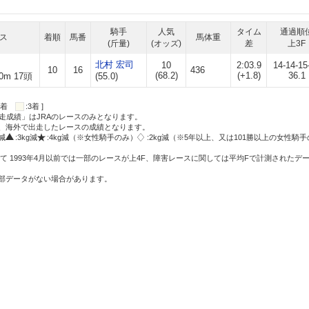
騎手
人気
タイム
通過順
ス
着順
馬番
馬体重
(斤量)
(オッズ)
差
上3F
北村 宏司
10
2:03.9
14-14-15
10
16
436
(68.2)
(+1.8)
36.1
0m 17頭
(55.0)
:2着
:3着 ]
走成績」はJRAのレースのみとなります。
方、海外で出走したレースの成績となります。
g減
:3kg減
:4kg減（※女性騎手のみ）
:2kg減（※5年以上、又は101勝以上の女性騎手
て 1993年4月以前では一部のレースが上4F、障害レースに関しては平均Fで計測されたデ
一部データがない場合があります。