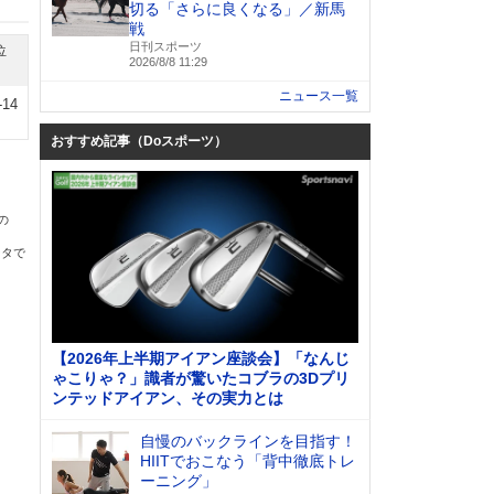
切る「さらに良くなる」／新馬
戦
日刊スポーツ
位
2026/8/8 11:29
ニュース一覧
-14
おすすめ記事（Doスポーツ）
の
ータで
【2026年上半期アイアン座談会】「なんじ
ゃこりゃ？」識者が驚いたコブラの3Dプリ
ンテッドアイアン、その実力とは
自慢のバックラインを目指す！
HIITでおこなう「背中徹底トレ
ーニング」