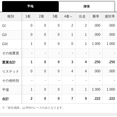
平地
障害
種別
1着
2着
3着
4着～
出走
勝率
連対率
0
0
0
2
2
.000
.000
GI
0
0
0
1
1
.000
.000
GII
1
0
0
0
1
1.000
1.000
GIII
-
-
-
-
-
-
-
その他重賞
1
0
0
3
4
.250
.250
重賞合計
0
0
0
4
4
.000
.000
リステッド
-
-
-
-
-
-
-
その他特別
1
0
0
0
1
1.000
1.000
平場
2
0
0
7
9
.222
.222
合計
※「総合成績」はJRAのレースのみとなります。