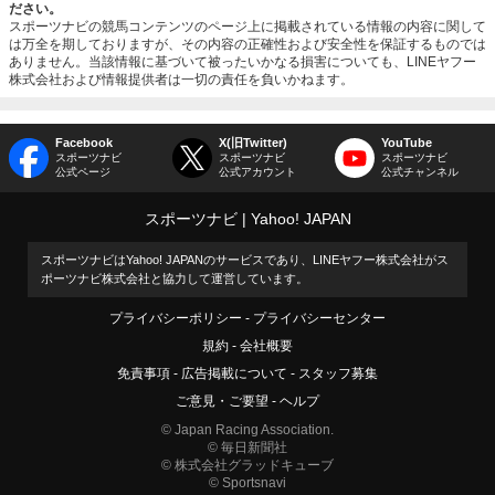
ださい。
スポーツナビの競馬コンテンツのページ上に掲載されている情報の内容に関して
は万全を期しておりますが、その内容の正確性および安全性を保証するものでは
ありません。当該情報に基づいて被ったいかなる損害についても、LINEヤフー
株式会社および情報提供者は一切の責任を負いかねます。
Facebook
X(旧Twitter)
YouTube
スポーツナビ
スポーツナビ
スポーツナビ
公式ページ
公式アカウント
公式チャンネル
スポーツナビ
Yahoo! JAPAN
スポーツナビはYahoo! JAPANのサービスであり、LINEヤフー株式会社がス
ポーツナビ株式会社と協力して運営しています。
プライバシーポリシー
プライバシーセンター
規約
会社概要
免責事項
広告掲載について
スタッフ募集
ご意見・ご要望
ヘルプ
© Japan Racing Association.
© 毎日新聞社
© 株式会社グラッドキューブ
© Sportsnavi