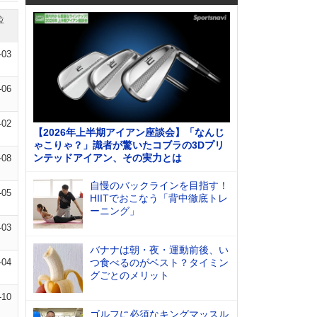
位
-03
-06
-02
【2026年上半期アイアン座談会】「なんじ
ゃこりゃ？」識者が驚いたコブラの3Dプリ
ンテッドアイアン、その実力とは
-08
自慢のバックラインを目指す！
-05
HIITでおこなう「背中徹底トレ
ーニング」
-03
バナナは朝・夜・運動前後、い
-04
つ食べるのがベスト？タイミン
グごとのメリット
-10
ゴルフに必須なキングマッスル