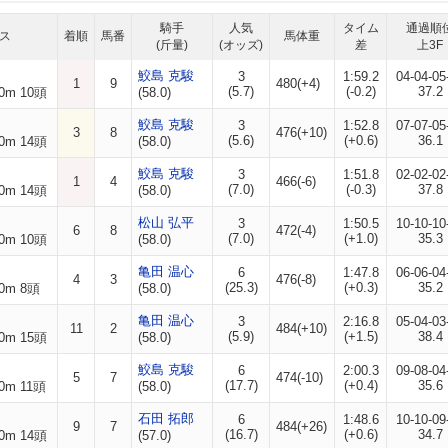
騎手
人気
タイム
通過順
ス
着順
馬番
馬体重
(斤量)
(オッズ)
差
上3F
鮫島 克駿
3
1:59.2
04-04-05
1
9
480(+4)
(5.7)
(-0.2)
37.2
0m 10頭
(58.0)
鮫島 克駿
3
1:52.8
07-07-05
3
8
476(+10)
(5.6)
(+0.6)
36.1
0m 14頭
(58.0)
鮫島 克駿
3
1:51.8
02-02-02
1
4
466(-6)
(7.0)
(-0.3)
37.8
0m 14頭
(58.0)
松山 弘平
3
1:50.5
10-10-10
6
8
472(-4)
(7.0)
(+1.0)
35.3
0m 10頭
(58.0)
亀田 温心
6
1:47.8
06-06-04
4
3
476(-8)
(25.3)
(+0.3)
35.2
0m 8頭
(58.0)
亀田 温心
3
2:16.8
05-04-03
11
2
484(+10)
(5.9)
(+1.5)
38.4
0m 15頭
(58.0)
鮫島 克駿
6
2:00.3
09-08-04
5
7
474(-10)
(17.7)
(+0.4)
35.6
0m 11頭
(58.0)
石田 拓郎
6
1:48.6
10-10-09
9
7
484(+26)
(16.7)
(+0.6)
34.7
0m 14頭
(57.0)