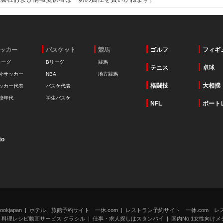
ッカー
バスケット
競馬
ゴルフ
フィギ
リーグ
Bリーグ
競馬
テニス
卓球
外サッカー
NBA
地方競馬
格闘技
大相撲
ッカー代表
バスケ代表
校年代
学生バスケ
NFL
ボート
to
kjapan
ホテル、旅館予約サイト 一休.com
レストラン予約サイト 一休.com レ
料理レシピ動画サービス クラシル
仕事・求人探しはスタンバイ
国内No.1女性向けメデ