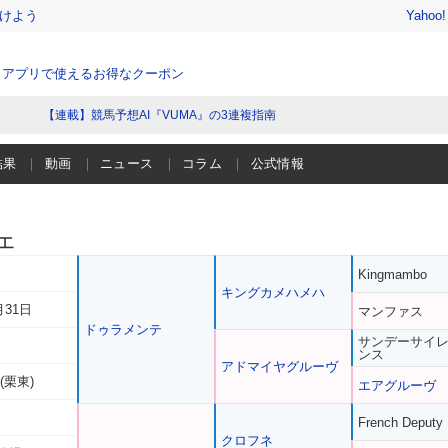
けよう
Yahoo
、アプリで使えるお得なクーポン
【連載】競馬予想AI『VUMA』の3連複指南
結果
動画
ニュース
コラム
公式情報
ェ
Kingmambo
キングカメハメハ
月31日
マンファス
ドゥラメンテ
サンデーサイ
ンス
アドマイヤグルーヴ
(栗東)
エアグルーヴ
French Deputy
クロフネ