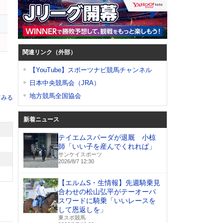
関連リンク（外部）
【YouTube】スポーツナビ競馬チャンネル
日本中央競馬会（JRA）
地方競馬全国協会
てみる
新着ニュース
テイエムスパーダが退厩 小椋
師「いい子を産んでくれれば」
サンケイスポーツ
2026/8/7 12:30
【エルムS・生情報】先週騎乗見
合わせの松山弘平がテーオーパ
スワードに騎乗「いいレースを
して恩返しを」
東スポ競馬