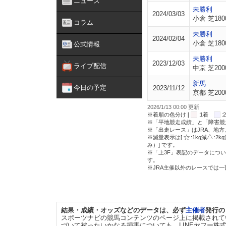
ニュース
未勝利
2024/03/03
小倉 芝180
コラム
未勝利
2024/02/04
小倉 芝180
公式情報
未勝利
2023/12/03
ライブ配信
中京 芝200
新馬
今日の予定
2023/11/12
京都 芝200
2026/1/13 00:00 更新
※着順の色分け [
:1着
※「平地競走成績」と「障害競
※「出走レース」はJRA、地
※減量表示は[
:1kg減
:2k
み）] です。
※「上3F」表記のデータについ
す。
※JRA主催以外のレースでは
結果・成績・オッズなどのデータは、必ず
主催者
発行の
スポーツナビの競馬コンテンツのページ上に掲載されて
づいて被ったいかなる損害についても、LINEヤフー株