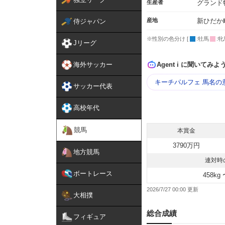
生産者
グランド
産地
新ひだか
侍ジャパン
※性別の色分け [
:牡馬
:牝
Jリーグ
海外サッカー
Agent i に聞いてみよ
キーチパルフェ 馬名の
サッカー代表
高校年代
競馬
本賞金
3790万円
地方競馬
連対時
ボートレース
458kg 
2026/7/27 00:00
大相撲
総合成績
フィギュア