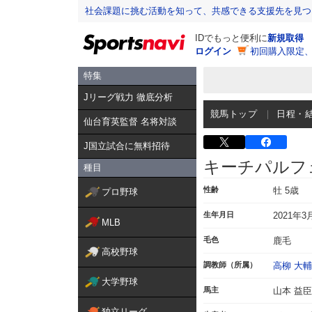
社会課題に挑む活動を知って、共感できる支援先を見つ
IDでもっと便利に
新規取得
ログイン
初回購入限定
特集
Jリーグ戦力 徹底分析
競馬トップ
日程・
仙台育英監督 名将対談
J国立試合に無料招待
キーチパルフ
種目
性齢
牡 5歳
プロ野球
生年月日
2021年3
MLB
毛色
鹿毛
高校野球
調教師（所属）
高柳 大輔
大学野球
馬主
山本 益臣
独立リーグ