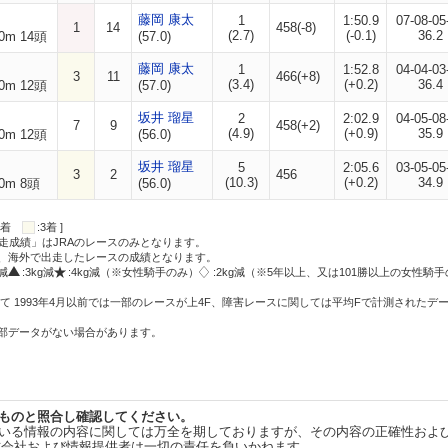
藤岡 康太
1
1:50.9
07-08-05
1
14
458(-8)
(2.7)
(-0.1)
36.2
0m 14頭
(57.0)
藤岡 康太
1
1:52.8
04-04-03
3
11
466(+8)
(3.4)
(+0.2)
36.4
0m 12頭
(57.0)
坂井 瑠星
2
2:02.9
04-05-08
7
9
458(+2)
(4.9)
(+0.9)
35.9
0m 12頭
(56.0)
坂井 瑠星
5
2:05.6
03-05-05
3
2
456
(10.3)
(+0.2)
34.9
0m 8頭
(56.0)
:2着
:3着 ]
走成績」はJRAのレースのみとなります。
方、海外で出走したレースの成績となります。
g減
:3kg減
:4kg減（※女性騎手のみ）
:2kg減（※5年以上、又は101勝以上の女性騎手
て 1993年4月以前では一部のレースが上4F、障害レースに関しては平均Fで計測されたデ
一部データがない場合があります。
ものと照合し確認してください。
いる情報の内容に関しては万全を期しておりますが、その内容の正確性およ
式会社および情報提供者は一切の責任を負いかねます。