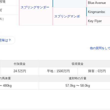
牧場
Blue Avenue
スプリングサンダー
町
Kingmambo
スプリングマンボ
馬 ]
Key Flyer
う
意味は？
他の質問をし
付加賞金
収得賞金
24.5万円
平地：1500万円
障害：0万円
の馬体重
連対時の斤量
〜 480kg
57.0kg 〜 58.0kg