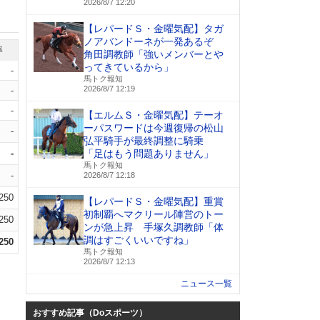
2026/8/7 12:20
【レパードＳ・金曜気配】タガ
ノアバンドーネが一発あるぞ
率
角田調教師「強いメンバーとや
ってきているから」
-
馬トク報知
2026/8/7 12:19
-
-
【エルムＳ・金曜気配】テーオ
ーパスワードは今週復帰の松山
-
弘平騎手が最終調整に騎乗
-
「足はもう問題ありません」
馬トク報知
-
2026/8/7 12:18
.250
【レパードＳ・金曜気配】重賞
初制覇へマクリール陣営のトー
.250
ンが急上昇 手塚久調教師「体
調はすごくいいですね」
.250
馬トク報知
2026/8/7 12:13
ニュース一覧
おすすめ記事（Doスポーツ）