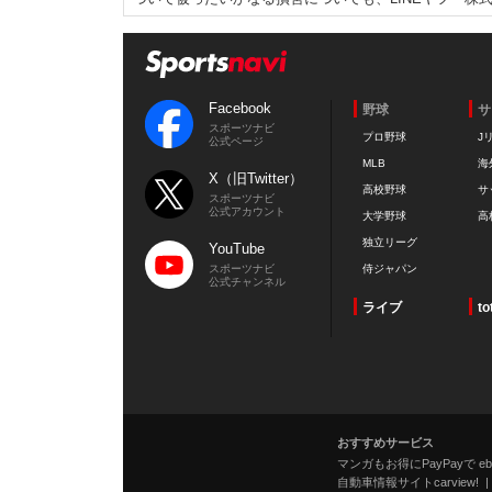
Facebook
野球
サ
スポーツナビ
プロ野球
J
公式ページ
MLB
海
X（旧Twitter）
高校野球
サ
スポーツナビ
公式アカウント
大学野球
高
独立リーグ
YouTube
スポーツナビ
侍ジャパン
公式チャンネル
ライブ
to
おすすめサービス
マンガもお得にPayPayで eboo
自動車情報サイトcarview!