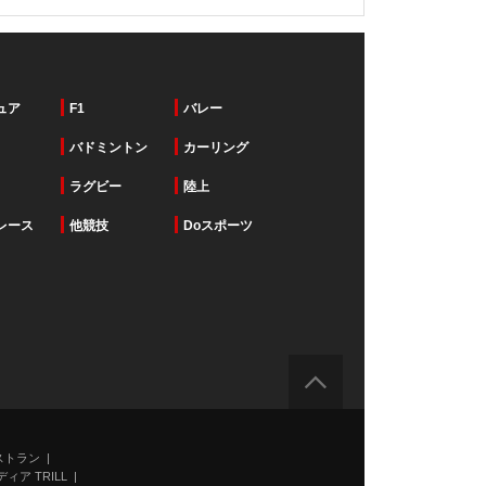
ュア
F1
バレー
バドミントン
カーリング
ラグビー
陸上
レース
他競技
Doスポーツ
ストラン
ィア TRILL