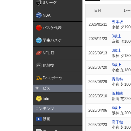
Bリーグ
日付
レー
NBA
五条坂
2026/01/11
京都 ダ190
バスケ代表
3歳上
2025/11/23
学生バスケ
京都 ダ180
3歳上
NFL
2025/09/13
阪神 ダ180
3歳上
他競技
2025/07/20
小倉 芝180
Doスポーツ
青島特
2025/06/29
小倉 芝180
サービス
荒川峡
2025/05/10
toto
新潟 芝220
4歳上
コンテンツ
2025/04/06
阪神 芝200
動画
高千穂
2025/02/23
小倉 芝180