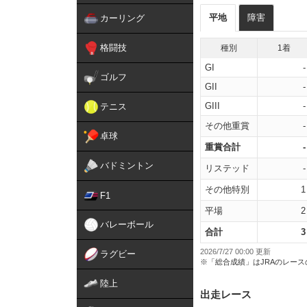
平地
障害
カーリング
格闘技
種別
1着
GI
-
ゴルフ
GII
-
GIII
-
テニス
その他重賞
-
卓球
重賞合計
-
バドミントン
リステッド
-
その他特別
1
F1
平場
2
バレーボール
合計
3
2026/7/27 00:00 更新
ラグビー
※「総合成績」はJRAのレー
陸上
出走レース