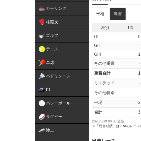
カーリング
平地
障害
格闘技
種別
1着
ゴルフ
GI
0
GII
-
テニス
GIII
1
卓球
その他重賞
-
重賞合計
1
バドミントン
リステッド
-
F1
その他特別
-
平場
2
バレーボール
合計
3
ラグビー
2026/3/19 00:00 更新
※「総合成績」はJRAのレー
陸上
出走レース