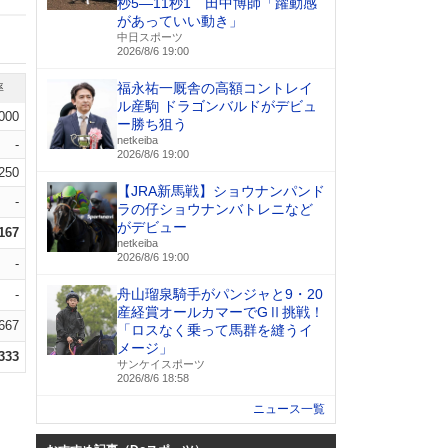
秒5―11秒1 田中博師「躍動感
があっていい動き」
中日スポーツ
2026/8/6 19:00
福永祐一厩舎の高額コントレイ
率
ル産駒 ドラゴンバルドがデビュ
.000
ー勝ち狙う
netkeiba
-
2026/8/6 19:00
.250
【JRA新馬戦】ショウナンパンド
-
ラの仔ショウナンバトレニなど
がデビュー
.167
netkeiba
2026/8/6 19:00
-
舟山瑠泉騎手がパンジャと9・20
-
産経賞オールカマーでGⅡ挑戦！
.667
「ロスなく乗って馬群を縫うイ
メージ」
.333
サンケイスポーツ
2026/8/6 18:58
ニュース一覧