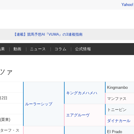
Yahoo
【連載】競馬予想AI『VUMA』の3連複指南
結果
動画
ニュース
コラム
公式情報
ツァ
Kingmambo
キングカメハメハ
月2日
マンファス
ルーラーシップ
トニービン
エアグルーヴ
(栗東)
ダイナカール
 ターフ・ス
El Prado