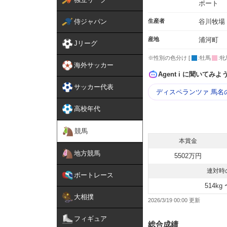
ポート
侍ジャパン
生産者
谷川牧場
産地
浦河町
Jリーグ
※性別の色分け [
:牡馬
:牝
海外サッカー
Agent i に聞いてみよ
サッカー代表
ディスペランツァ 馬名
高校年代
競馬
本賞金
地方競馬
5502万円
連対時
ボートレース
514kg 
大相撲
2026/3/19 00:00
フィギュア
総合成績