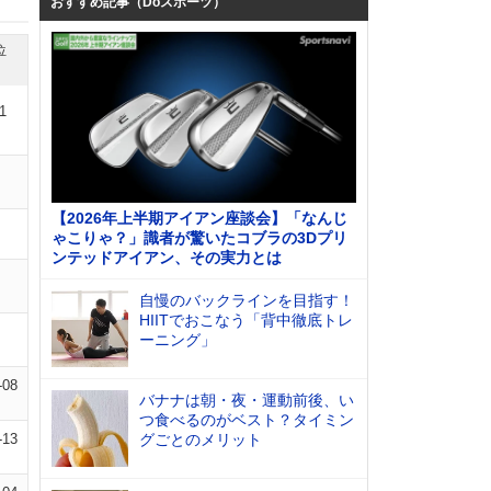
おすすめ記事（Doスポーツ）
位
1
【2026年上半期アイアン座談会】「なんじ
ゃこりゃ？」識者が驚いたコブラの3Dプリ
ンテッドアイアン、その実力とは
自慢のバックラインを目指す！
HIITでおこなう「背中徹底トレ
ーニング」
-08
バナナは朝・夜・運動前後、い
つ食べるのがベスト？タイミン
-13
グごとのメリット