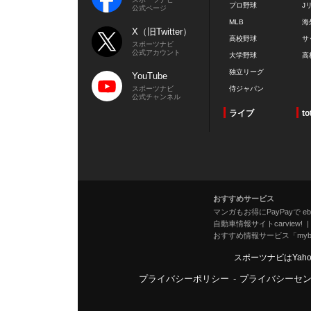
プロ野球
J
公式ページ
MLB
海
X（旧Twitter）
高校野球
サ
スポーツナビ
公式アカウント
大学野球
高
独立リーグ
YouTube
スポーツナビ
侍ジャパン
公式チャンネル
ライブ
to
おすすめサービス
マンガもお得にPayPayで eboo
自動車情報サイトcarview!
おすすめ情報サービス「mybe
スポーツナビはYah
プライバシーポリシー
-
プライバシーセ