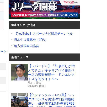
関連リンク（外部）
【YouTube】スポーツナビ競馬チャンネル
日本中央競馬会（JRA）
地方競馬全国協会
てみる
新着ニュース
【レパードＳ】「引き出しが増
えてきた」キャリアハイ更新ペ
ースの荻野極騎手 ドンエレク
トスを初タイトルへ
馬トク報知
2026/8/6 19:30
【仏ジャックルマロワ賞】シッ
クスペンスが美浦Wで国内最終
追い 併せ馬で2馬身先着5F65