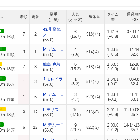
騎手
人気
タイム
通過順
ス
着順
馬番
馬体重
(斤量)
(オッズ)
差
上3F
石川 裕紀
I
6
1:31.6
07-11-1
7
2
518(+4)
人
(15.7)
(+0.8)
33.4
0m 16頭
(55.0)
II
M.デムーロ
4
1:33.5
14-14
9
1
514(-4)
(7.6)
(+0.6)
32.8
0m 18頭
(55.0)
鮫島 克駿
6
1:33.3
12-10
7
3
518(+4)
0m 18頭
(15.2)
(+0.9)
34.1
(57.0)
II
J.モレイラ
1
1:34.1
08-08
1
3
514(-6)
(3.2)
(-0.0)
32.4
0m 16頭
(57.0)
M.デムーロ
3
1:33.4
11-11
1
5
520(+4)
(4.7)
(-0.1)
33.1
0m 11頭
(57.0)
I
L.モリス
10
2:01.1
11-10-08
9
12
516(-6)
(37.5)
(+0.9)
36.2
0m 18頭
(56.0)
I
M.デムーロ
9
2:00.0
14-14-13
6
12
522(-2)
(29.7)
(+0.2)
35.2
0m 14頭
(56.0)