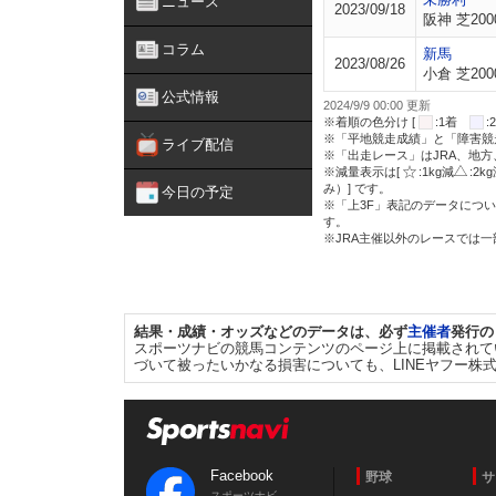
ニュース
2023/09/18
阪神 芝200
コラム
新馬
2023/08/26
小倉 芝200
公式情報
2024/9/9 00:00 更新
※着順の色分け [
:1着
※「平地競走成績」と「障害競
ライブ配信
※「出走レース」はJRA、地
※減量表示は[
:1kg減
:2k
み）] です。
今日の予定
※「上3F」表記のデータについ
す。
※JRA主催以外のレースでは
結果・成績・オッズなどのデータは、必ず
主催者
発行の
スポーツナビの競馬コンテンツのページ上に掲載されて
づいて被ったいかなる損害についても、LINEヤフー株
Facebook
野球
サ
スポーツナビ