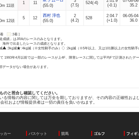
M.デムーロ
3
2:01.9
07-08-06
1
11
524(-4)
(7.5)
(-0.1)
35.2
0m 11頭
(55.0)
西村 淳也
2
2:04.7
06-05-04
5
12
528
(4.2)
(+1.0)
36.0
0m 12頭
(55.0)
:2着
:3着 ]
走成績」はJRAのレースのみとなります。
方、海外で出走したレースの成績となります。
g減
:3kg減
:4kg減（※女性騎手のみ）
:2kg減（※5年以上、又は101勝以上の女性騎手
て 1993年4月以前では一部のレースが上4F、障害レースに関しては平均Fで計測されたデ
一部データがない場合があります。
ものと照合し確認してください。
いる情報の内容に関しては万全を期しておりますが、その内容の正確性およ
式会社および情報提供者は一切の責任を負いかねます。
ッカー
バスケット
競馬
ゴルフ
フィギ