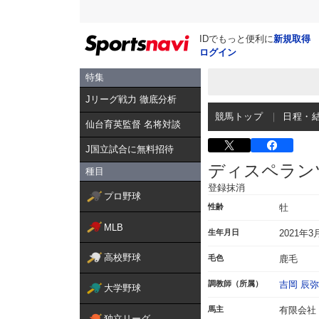
IDでもっと便利に
新規取得
ログイン
特集
Jリーグ戦力 徹底分析
競馬トップ
日程・
仙台育英監督 名将対談
J国立試合に無料招待
ディスペラン
種目
登録抹消
プロ野球
性齢
牡
MLB
生年月日
2021年3
高校野球
毛色
鹿毛
調教師（所属）
吉岡 辰弥
大学野球
馬主
有限会社
独立リーグ