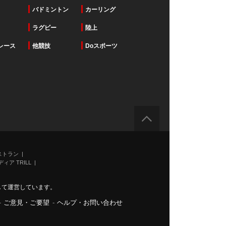
バドミントン
カーリング
ラグビー
陸上
レース
他競技
Doスポーツ
ストラン
ィア TRILL
力して運営しています。
-
ご意見・ご要望
-
ヘルプ・お問い合わせ