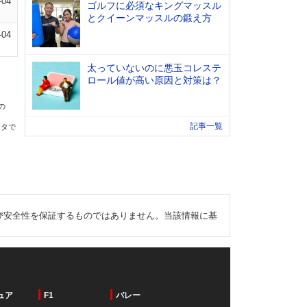
-04
ゴルフに必須なキングマッスル
とクイーンマッスルの鍛え方
-04
太っていないのに悪玉コレステ
ロール値が高い原因と対策は？
の
記事一覧
ータで
び安全性を保証するものではありません。当該情報に基
ュア
F1
バレー