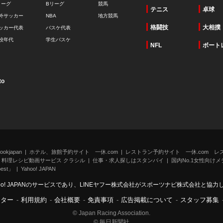
リーグ
Bリーグ
競馬
テニス
卓球
外サッカー
NBA
地方競馬
格闘技
大相撲
ッカー代表
バスケ代表
校年代
学生バスケ
NFL
ボート
to
kjapan
ホテル、旅館予約サイト 一休.com
レストラン予約サイト 一休.com レ
料理レシピ動画サービス クラシル
仕事・求人探しはスタンバイ
国内No.1女性向けメデ
st」
Yahoo! JAPAN
oo! JAPANのサービスであり、LINEヤフー株式会社がスポーツナビ株式会社と協
ンター
-
利用規約
-
会社概要
-
免責事項
-
広告掲載について
-
スタッフ募集
© Japan Racing Association.
© 毎日新聞社