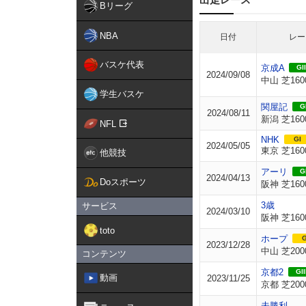
Bリーグ
NBA
日付
レー
バスケ代表
京成A
GII
2024/09/08
中山 芝160
学生バスケ
関屋記
GI
2024/08/11
新潟 芝160
NFL
NHK
GI
2024/05/05
東京 芝160
他競技
アーリ
GI
2024/04/13
Doスポーツ
阪神 芝160
3歳
サービス
2024/03/10
阪神 芝160
toto
ホープ
G
2023/12/28
中山 芝200
コンテンツ
京都2
GII
動画
2023/11/25
京都 芝200
未勝利