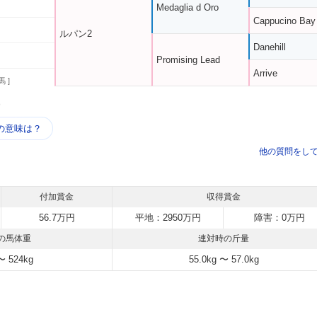
Medaglia d Oro
Cappucino Bay
ルパン2
Danehill
Promising Lead
Arrive
馬 ]
う
の意味は？
他の質問をし
付加賞金
収得賞金
56.7万円
平地：2950万円
障害：0万円
の馬体重
連対時の斤量
〜 524kg
55.0kg 〜 57.0kg