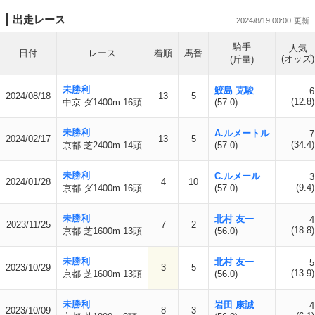
出走レース
2024/8/19 00:00
騎手
人気
日付
レース
着順
馬番
(オッズ)
(斤量)
未勝利
鮫島 克駿
6
2024/08/18
13
5
(12.8)
中京 ダ1400m 16頭
(57.0)
未勝利
A.ルメートル
7
2024/02/17
13
5
(34.4)
京都 芝2400m 14頭
(57.0)
未勝利
C.ルメール
3
2024/01/28
4
10
(9.4)
京都 ダ1400m 16頭
(57.0)
未勝利
北村 友一
4
2023/11/25
7
2
(18.8)
京都 芝1600m 13頭
(56.0)
未勝利
北村 友一
5
2023/10/29
3
5
(13.9)
京都 芝1600m 13頭
(56.0)
未勝利
岩田 康誠
4
2023/10/09
8
3