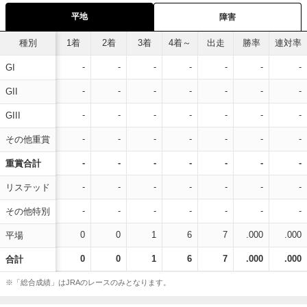
平地
障害
種別
1着
2着
3着
4着～
出走
勝率
連対率
-
-
-
-
-
-
-
GI
-
-
-
-
-
-
-
GII
-
-
-
-
-
-
-
GIII
-
-
-
-
-
-
-
その他重賞
-
-
-
-
-
-
-
重賞合計
-
-
-
-
-
-
-
リステッド
-
-
-
-
-
-
-
その他特別
0
0
1
6
7
.000
.000
平場
0
0
1
6
7
.000
.000
合計
※「総合成績」はJRAのレースのみとなります。