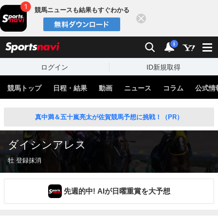
競馬ニュースも結果もすぐわかる
閉じる
スポーツナビ
検索
通知
i
ログイン
ID新規取得
競馬トップ
日程・結果
動画
ニュース
コラム
公式情
真中満＆五十嵐亮太が佐賀競馬予想に挑戦！（PR）
ダイシンアレス
牡 登録抹消
先週的中! AIが日曜重賞を大予想