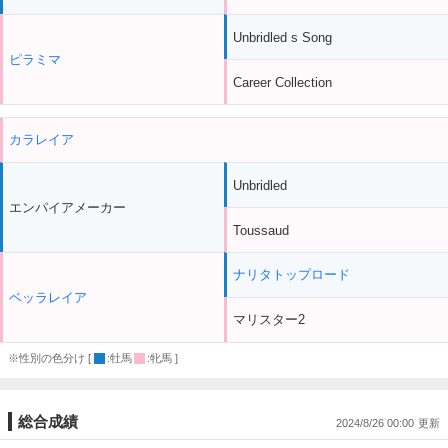
Unbridled s Song
ピラミマ
Career Collection
カラレイア
Unbridled
エンパイアメーカー
Toussaud
ナリタトップロード
ベッラレイア
マリスター2
※性別の色分け [
:牡馬
:牝馬 ]
総合成績
2024/8/26 00:00