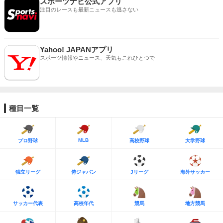
スポーツナビ公式アプリ
注目のレースも最新ニュースも逃さない
Yahoo! JAPANアプリ
スポーツ情報やニュース、天気もこれひとつで
種目一覧
MLB
プロ野球
高校野球
大学野球
独立リーグ
侍ジャパン
Jリーグ
海外サッカー
サッカー代表
高校年代
競馬
地方競馬