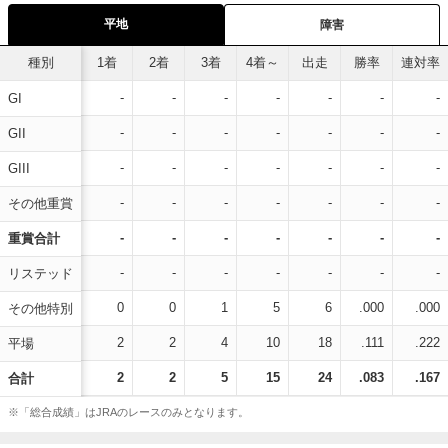
平地
障害
種別
1着
2着
3着
4着～
出走
勝率
連対率
-
-
-
-
-
-
-
GI
-
-
-
-
-
-
-
GII
-
-
-
-
-
-
-
GIII
-
-
-
-
-
-
-
その他重賞
-
-
-
-
-
-
-
重賞合計
-
-
-
-
-
-
-
リステッド
0
0
1
5
6
.000
.000
その他特別
2
2
4
10
18
.111
.222
平場
2
2
5
15
24
.083
.167
合計
※「総合成績」はJRAのレースのみとなります。