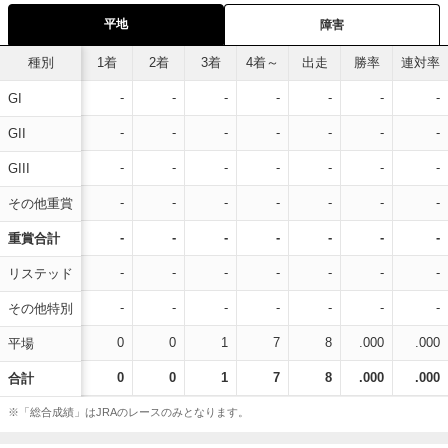
平地
障害
種別
1着
2着
3着
4着～
出走
勝率
連対率
-
-
-
-
-
-
-
GI
-
-
-
-
-
-
-
GII
-
-
-
-
-
-
-
GIII
-
-
-
-
-
-
-
その他重賞
-
-
-
-
-
-
-
重賞合計
-
-
-
-
-
-
-
リステッド
-
-
-
-
-
-
-
その他特別
0
0
1
7
8
.000
.000
平場
0
0
1
7
8
.000
.000
合計
※「総合成績」はJRAのレースのみとなります。