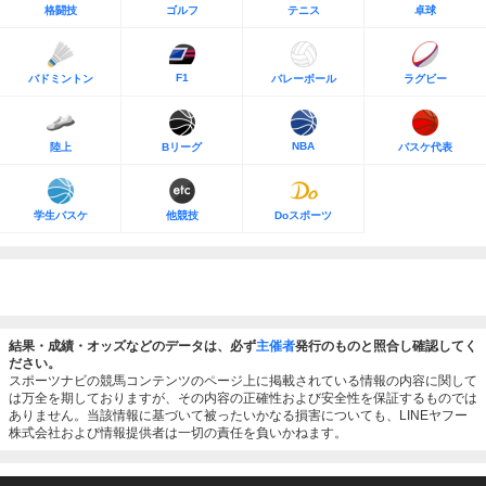
格闘技
ゴルフ
テニス
卓球
F1
バドミントン
バレーボール
ラグビー
NBA
陸上
Bリーグ
バスケ代表
学生バスケ
他競技
Doスポーツ
結果・成績・オッズなどのデータは、必ず
主催者
発行のものと照合し確認してく
ださい。
スポーツナビの競馬コンテンツのページ上に掲載されている情報の内容に関して
は万全を期しておりますが、その内容の正確性および安全性を保証するものでは
ありません。当該情報に基づいて被ったいかなる損害についても、LINEヤフー
株式会社および情報提供者は一切の責任を負いかねます。