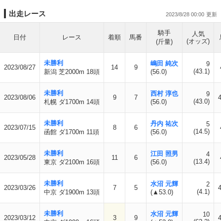
出走レース
2023/8/28 00:00
騎手
人気
日付
レース
着順
馬番
(オッズ)
(斤量)
未勝利
嶋田 純次
9
2023/08/27
14
9
(43.1)
新潟 芝2000m 18頭
(56.0)
未勝利
西村 淳也
9
2023/08/06
9
7
(43.0)
札幌 ダ1700m 14頭
(56.0)
未勝利
丹内 祐次
5
2023/07/15
8
6
(14.5)
函館 ダ1700m 11頭
(56.0)
未勝利
江田 照男
4
2023/05/28
11
6
(13.4)
東京 ダ2100m 16頭
(56.0)
未勝利
水沼 元輝
2
2023/03/26
7
5
(4.1)
中京 ダ1900m 13頭
(▲53.0)
未勝利
水沼 元輝
10
2023/03/12
3
9