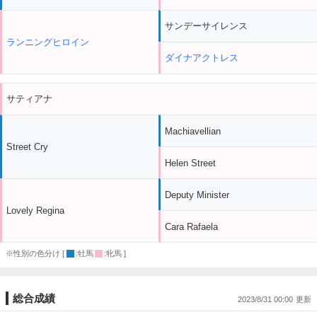
サンデーサイレンス
ランニングヒロイン
ダイナアクトレス
サティアナ
Machiavellian
Street Cry
Helen Street
Deputy Minister
Lovely Regina
Cara Rafaela
※性別の色分け [
:牡馬
:牝馬 ]
総合成績
2023/8/31 00:00