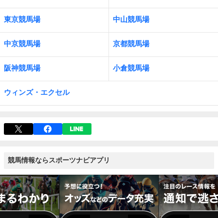
東京競馬場
中山競馬場
中京競馬場
京都競馬場
阪神競馬場
小倉競馬場
ウィンズ・エクセル
競馬情報ならスポーツナビアプリ