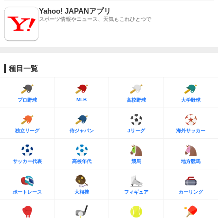
Yahoo! JAPANアプリ
スポーツ情報やニュース、天気もこれひとつで
種目一覧
MLB
プロ野球
高校野球
大学野球
独立リーグ
侍ジャパン
Jリーグ
海外サッカー
サッカー代表
高校年代
競馬
地方競馬
ボートレース
大相撲
フィギュア
カーリング