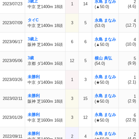
3歳上
永島 まなみ
2
2023/07/23
1
14
(4.6)
中京 芝1400m 18頭
(▲50.0)
タイC
永島 まなみ
4
2023/07/09
3
5
(12.7)
中京 芝1400m 18頭
(53.0)
3歳上
永島 まなみ
4
2023/06/17
6
6
(10.0)
阪神 芝1400m 16頭
(▲50.0)
3歳
横山 典弘
5
2023/05/06
12
5
(9.9)
京都 ダ1400m 16頭
(54.0)
未勝利
永島 まなみ
1
2023/03/26
1
3
(2.1)
中京 ダ1400m 16頭
(★50.0)
未勝利
永島 まなみ
1
2023/02/11
3
15
(2.9)
阪神 芝1600m 18頭
(★50.0)
未勝利
永島 まなみ
6
2023/01/29
3
12
(22.9)
中京 芝1600m 16頭
(★50.0)
未勝利
永島 まなみ
2
2022/09/11
2
4
(4.4)