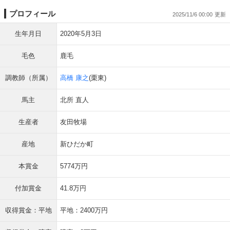
プロフィール
2025/11/6 00:00
生年月日
2020年5月3日
毛色
鹿毛
調教師（所属）
高橋 康之
(栗東)
馬主
北所 直人
生産者
友田牧場
産地
新ひだか町
本賞金
5774万円
付加賞金
41.8万円
収得賞金：平地
平地：2400万円