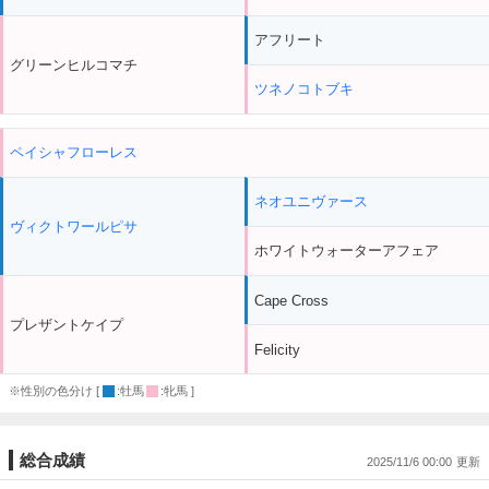
アフリート
グリーンヒルコマチ
ツネノコトブキ
ペイシャフローレス
ネオユニヴァース
ヴィクトワールピサ
ホワイトウォーターアフェア
Cape Cross
プレザントケイプ
Felicity
※性別の色分け [
:牡馬
:牝馬 ]
総合成績
2025/11/6 00:00