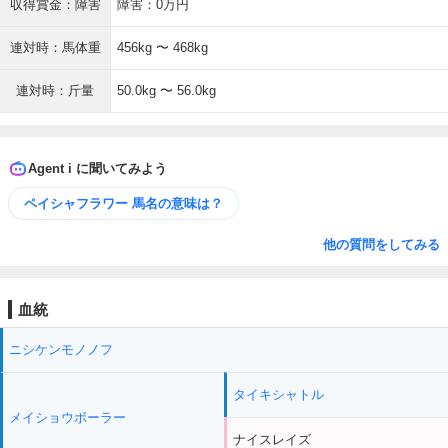
収得賞金：障害
障害：0万円
連対時：馬体重
456kg 〜 468kg
連対時：斤量
50.0kg 〜 56.0kg
Agent i に聞いてみよう
ペイシャフラワー 馬名の意味は？
他の質問をしてみる
血統
ニシケンモノノフ
タイキシャトル
メイショウボーラー
ナイスレイズ