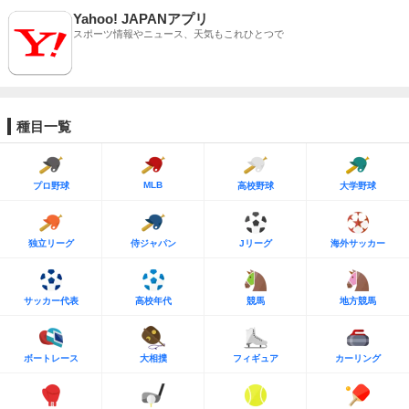
Yahoo! JAPANアプリ
スポーツ情報やニュース、天気もこれひとつで
種目一覧
MLB
プロ野球
高校野球
大学野球
独立リーグ
侍ジャパン
Jリーグ
海外サッカー
サッカー代表
高校年代
競馬
地方競馬
ボートレース
大相撲
フィギュア
カーリング