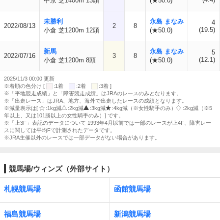
中京 芝1400m 13頭
(★50.0)
未勝利
永島 まなみ
4
2022/08/13
2
8
(19.5)
小倉 芝1200m 12頭
(★50.0)
新馬
永島 まなみ
5
2022/07/16
3
8
(12.1)
小倉 芝1200m 8頭
(★50.0)
2025/11/3 00:00 更新
※着順の色分け [
:1着
:2着
:3着 ]
※「平地競走成績」と「障害競走成績」はJRAのレースのみとなります。
※「出走レース」はJRA、地方、海外で出走したレースの成績となります。
※減量表示は[
:1kg減
:2kg減
:3kg減
:4kg減（※女性騎手のみ）
:2kg減（※5
年以上、又は101勝以上の女性騎手のみ）] です。
※「上3F」表記のデータについて 1993年4月以前では一部のレースが上4F、障害レー
スに関しては平均Fで計測されたデータです。
※JRA主催以外のレースでは一部データがない場合があります。
競馬場/ウィンズ（外部サイト）
札幌競馬場
函館競馬場
福島競馬場
新潟競馬場