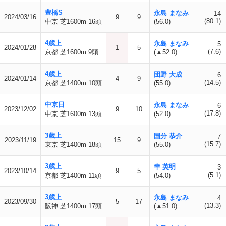
豊橋S
永島 まなみ
14
2024/03/16
9
9
(80.1)
中京 芝1600m 16頭
(56.0)
4歳上
永島 まなみ
5
2024/01/28
1
5
(7.6)
京都 芝1600m 9頭
(▲52.0)
4歳上
団野 大成
6
2024/01/14
4
9
(14.5)
京都 芝1400m 10頭
(55.0)
中京日
永島 まなみ
6
2023/12/02
9
10
(17.8)
中京 芝1600m 13頭
(52.0)
3歳上
国分 恭介
7
2023/11/19
15
9
(15.7)
東京 芝1400m 18頭
(55.0)
3歳上
幸 英明
3
2023/10/14
9
5
(5.1)
京都 芝1400m 11頭
(54.0)
3歳上
永島 まなみ
4
2023/09/30
5
17
(13.3)
阪神 芝1400m 17頭
(▲51.0)