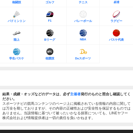
格闘技
ゴルフ
テニス
卓球
F1
バドミントン
バレーボール
ラグビー
NBA
陸上
Bリーグ
バスケ代表
学生バスケ
他競技
Doスポーツ
結果・成績・オッズなどのデータは、必ず
主催者
発行のものと照合し確認してく
ださい。
スポーツナビの競馬コンテンツのページ上に掲載されている情報の内容に関して
は万全を期しておりますが、その内容の正確性および安全性を保証するものでは
ありません。当該情報に基づいて被ったいかなる損害についても、LINEヤフー
株式会社および情報提供者は一切の責任を負いかねます。