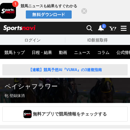
競馬ニュースも結果もすぐわかる
閉じる
スポーツナビ
検索
通知
i
ログイン
ID新規取得
競馬トップ
日程・結果
動画
ニュース
コラム
公式情
【連載】競馬予想AI『VUMA』の3連複指南
ペイシャフラワー
牝 登録抹消
無料アプリで競馬情報をチェックする