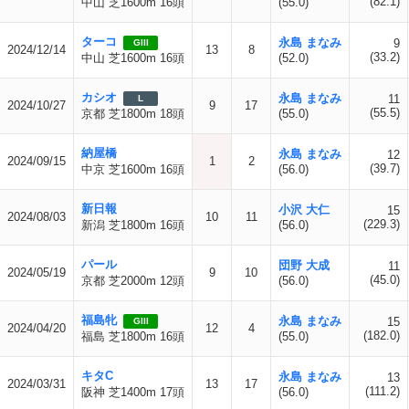
(82.1)
中山 芝1600m 16頭
(55.0)
ターコ
永島 まなみ
9
GIII
2024/12/14
13
8
(33.2)
中山 芝1600m 16頭
(52.0)
カシオ
永島 まなみ
11
L
2024/10/27
9
17
(55.5)
京都 芝1800m 18頭
(55.0)
納屋橋
永島 まなみ
12
2024/09/15
1
2
(39.7)
中京 芝1600m 16頭
(56.0)
新日報
小沢 大仁
15
2024/08/03
10
11
(229.3)
新潟 芝1800m 16頭
(56.0)
パール
団野 大成
11
2024/05/19
9
10
(45.0)
京都 芝2000m 12頭
(56.0)
福島牝
永島 まなみ
15
GIII
2024/04/20
12
4
(182.0)
福島 芝1800m 16頭
(55.0)
キタC
永島 まなみ
13
2024/03/31
13
17
(111.2)
阪神 芝1400m 17頭
(56.0)