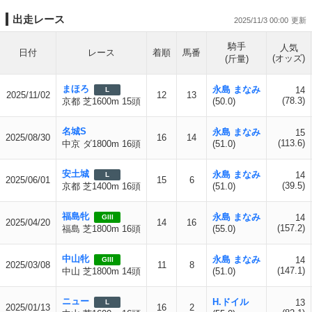
出走レース
2025/11/3 00:00
騎手
人気
日付
レース
着順
馬番
(オッズ)
(斤量)
まほろ
永島 まなみ
14
L
2025/11/02
12
13
(78.3)
京都 芝1600m 15頭
(50.0)
名城S
永島 まなみ
15
2025/08/30
16
14
(113.6)
中京 ダ1800m 16頭
(51.0)
安土城
永島 まなみ
14
L
2025/06/01
15
6
(39.5)
京都 芝1400m 16頭
(51.0)
福島牝
永島 まなみ
14
GIII
2025/04/20
14
16
(157.2)
福島 芝1800m 16頭
(55.0)
中山牝
永島 まなみ
14
GIII
2025/03/08
11
8
(147.1)
中山 芝1800m 14頭
(51.0)
ニュー
H.ドイル
13
L
2025/01/13
16
2