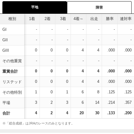
平地
障害
種別
1着
2着
3着
4着～
出走
勝率
連対率
-
-
-
-
-
-
-
GI
-
-
-
-
-
-
-
GII
0
0
0
4
4
.000
.000
GIII
-
-
-
-
-
-
-
その他重賞
0
0
0
4
4
.000
.000
重賞合計
0
0
0
4
4
.000
.000
リステッド
1
0
1
6
8
.125
.125
その他特別
3
2
3
6
14
.214
.357
平場
4
2
4
20
30
.133
.200
合計
※「総合成績」はJRAのレースのみとなります。